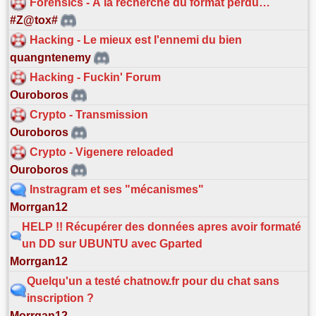
Forensics - À la recherche du format perdu…
#Z@tox#
Hacking - Le mieux est l'ennemi du bien
quangntenemy
Hacking - Fuckin' Forum
Ouroboros
Crypto - Transmission
Ouroboros
Crypto - Vigenere reloaded
Ouroboros
Instragram et ses "mécanismes"
Morrgan12
HELP !! Récupérer des données apres avoir formaté
un DD sur UBUNTU avec Gparted
Morrgan12
Quelqu'un a testé chatnow.fr pour du chat sans
inscription ?
Morrgan12