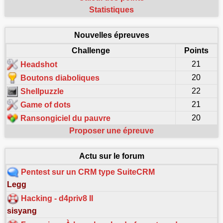
Statistiques
Nouvelles épreuves
Challenge
Points
21
Headshot
20
Boutons diaboliques
22
Shellpuzzle
21
Game of dots
20
Ransongiciel du pauvre
Proposer une épreuve
Actu sur le forum
Pentest sur un CRM type SuiteCRM
Legg
Hacking - d4priv8 II
sisyang