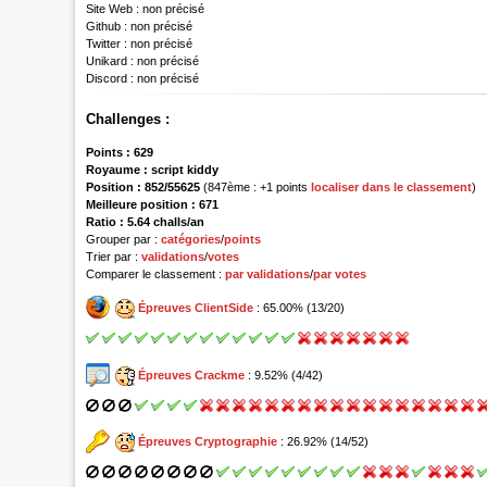
Site Web :
non précisé
Github :
non précisé
Twitter :
non précisé
Unikard :
non précisé
Discord :
non précisé
Challenges :
Points :
629
Royaume :
script kiddy
Position :
852/55625
(847ème : +1 points
localiser dans le classement
)
Meilleure position : 671
Ratio : 5.64 challs/an
Grouper par :
catégories
/
points
Trier par :
validations
/
votes
Comparer le classement :
par validations
/
par votes
Épreuves ClientSide
: 65.00% (13/20)
Épreuves Crackme
: 9.52% (4/42)
Épreuves Cryptographie
: 26.92% (14/52)