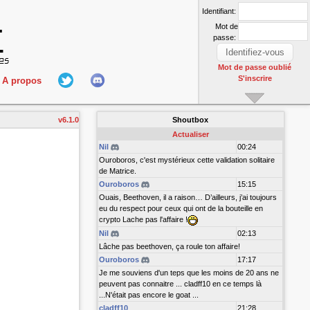
Identifiant:
Mot de
passe:
Mot de passe oublié
S'inscrire
A propos
L'équipe
v6.1.0
Shoutbox
nect
Hall Of Fame
Actualiser
Nil
00:24
Ouroboros, c'est mystérieux cette validation solitaire
de Matrice.
Ouroboros
15:15
Ouais, Beethoven, il a raison… D’ailleurs, j’ai toujours
eu du respect pour ceux qui ont de la bouteille en
crypto Lache pas l'affaire !
Nil
02:13
r
Lâche pas beethoven, ça roule ton affaire!
Ouroboros
17:17
Je me souviens d'un teps que les moins de 20 ans ne
peuvent pas connaitre ... cladff10 en ce temps là
...N'était pas encore le goat ...
cladff10
21:28