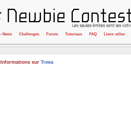
News
Challenges
Forum
Tutoriaux
FAQ
Liens utiles
ClientSide
IRC
Crackme
Newbie Con
Informations sur
Treea
Forensics
Liens
Cryptographie
Partenaires
Hacking
Réglement
Logique
Goodies
Programmation
L'incubateu
Stéganographie
Wargame
Tous les challenges