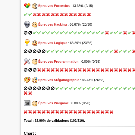
Épreuves Forensics
: 13.33% (2/15)
Épreuves Hacking
: 66.67% (20/30)
Épreuves Logique
: 63.89% (23/36)
Épreuves Programmation
: 0.00% (0/39)
Épreuves Stéganographie
: 46.43% (26/56)
Épreuves Wargame
: 0.00% (0/20)
Total : 32.90% de validations (102/310).
Chart :