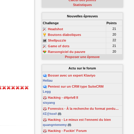
Calcul des points
Statistiques
Nouvelles épreuves
Challenge
Points
21
Headshot
20
Boutons diaboliques
22
Shellpuzzle
21
Game of dots
20
Ransongiciel du pauvre
Proposer une épreuve
Actu sur le forum
Bosser avec un expert Klaviyo
Heliau
Pentest sur un CRM type SuiteCRM
Legg
Hacking - d4priv8 II
sisyang
Forensics - À la recherche du format perdu…
#Z@tox#
Hacking - Le mieux est l'ennemi du bien
quangntenemy
Hacking - Fuckin' Forum