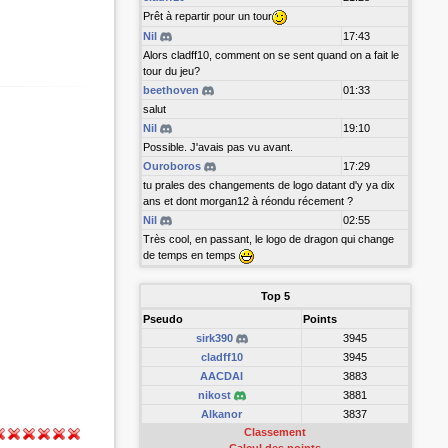
Prêt à repartir pour un tour
Nil
17:43
Alors cladff10, comment on se sent quand on a fait le
tour du jeu?
beethoven
01:33
salut
Nil
19:10
Possible. J'avais pas vu avant.
Ouroboros
17:29
tu prales des changements de logo datant d'y ya dix
ans et dont morgan12 à réondu récement ?
Nil
02:55
Très cool, en passant, le logo de dragon qui change
de temps en temps
Top 5
Pseudo
Points
sirk390
3945
cladff10
3945
AACDAI
3883
nikost
3881
Alkanor
3837
Classement