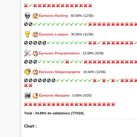
Épreuves Hacking
: 40.00% (12/30)
Épreuves Logique
: 30.56% (11/36)
Épreuves Programmation
: 23.08% (9/39)
Épreuves Stéganographie
: 19.64% (11/56)
Épreuves Wargame
: 0.00% (0/20)
Total : 24.84% de validations (77/310).
Chart :