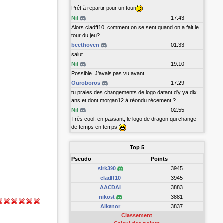
Prêt à repartir pour un tour
Nil
17:43
Alors cladff10, comment on se sent quand on a fait le
tour du jeu?
beethoven
01:33
salut
Nil
19:10
Possible. J'avais pas vu avant.
Ouroboros
17:29
tu prales des changements de logo datant d'y ya dix
ans et dont morgan12 à réondu récement ?
Nil
02:55
Très cool, en passant, le logo de dragon qui change
de temps en temps
Top 5
Pseudo
Points
sirk390
3945
cladff10
3945
AACDAI
3883
nikost
3881
Alkanor
3837
Classement