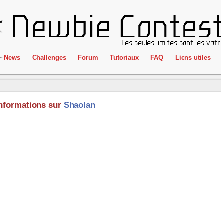
News
Challenges
Forum
Tutoriaux
FAQ
Liens utiles
ClientSide
IRC
Crackme
Newbie Con
nformations sur
Shaolan
Forensics
Liens
Cryptographie
Partenaires
Hacking
Réglement
Logique
Goodies
Programmation
L'incubateu
Stéganographie
Wargame
Tous les challenges