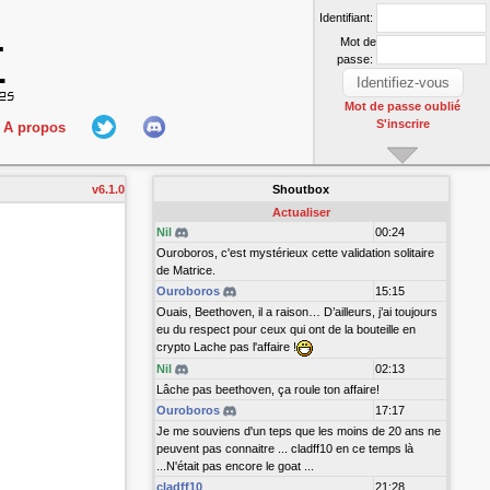
Identifiant:
Mot de
passe:
Mot de passe oublié
S'inscrire
A propos
L'équipe
v6.1.0
Shoutbox
nect
Hall Of Fame
Actualiser
Nil
00:24
Ouroboros, c'est mystérieux cette validation solitaire
de Matrice.
Ouroboros
15:15
Ouais, Beethoven, il a raison… D’ailleurs, j’ai toujours
eu du respect pour ceux qui ont de la bouteille en
crypto Lache pas l'affaire !
Nil
02:13
r
Lâche pas beethoven, ça roule ton affaire!
Ouroboros
17:17
Je me souviens d'un teps que les moins de 20 ans ne
peuvent pas connaitre ... cladff10 en ce temps là
...N'était pas encore le goat ...
cladff10
21:28