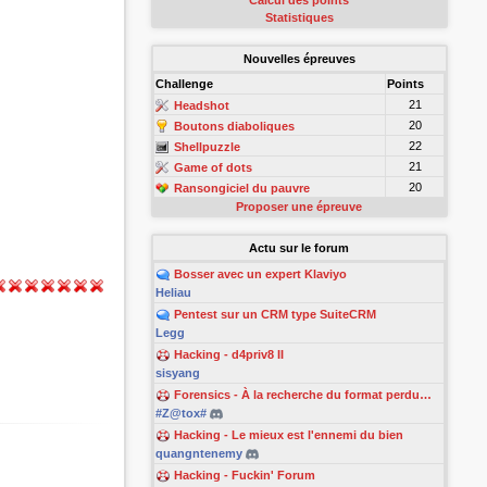
Calcul des points
Statistiques
Nouvelles épreuves
Challenge
Points
21
Headshot
20
Boutons diaboliques
22
Shellpuzzle
21
Game of dots
20
Ransongiciel du pauvre
Proposer une épreuve
Actu sur le forum
Bosser avec un expert Klaviyo
Heliau
Pentest sur un CRM type SuiteCRM
Legg
Hacking - d4priv8 II
sisyang
Forensics - À la recherche du format perdu…
#Z@tox#
Hacking - Le mieux est l'ennemi du bien
quangntenemy
Hacking - Fuckin' Forum