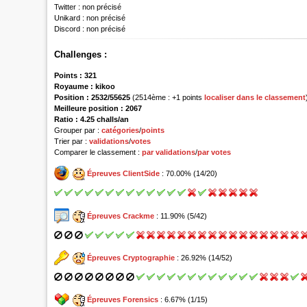
Twitter :
non précisé
Unikard :
non précisé
Discord :
non précisé
Challenges :
Points :
321
Royaume :
kikoo
Position :
2532/55625
(2514ème : +1 points
localiser dans le classement
Meilleure position : 2067
Ratio : 4.25 challs/an
Grouper par :
catégories
/
points
Trier par :
validations
/
votes
Comparer le classement :
par validations
/
par votes
Épreuves ClientSide
: 70.00% (14/20)
Épreuves Crackme
: 11.90% (5/42)
Épreuves Cryptographie
: 26.92% (14/52)
Épreuves Forensics
: 6.67% (1/15)