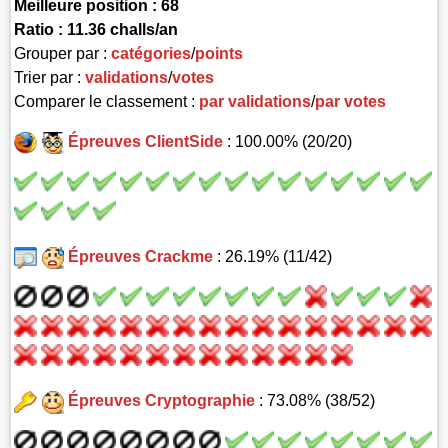
Meilleure position : 68
Ratio : 11.36 challs/an
Grouper par :
catégories
/
points
Trier par :
validations
/
votes
Comparer le classement :
par validations
/
par votes
Épreuves ClientSide
: 100.00% (20/20)
Épreuves Crackme
: 26.19% (11/42)
Épreuves Cryptographie
: 73.08% (38/52)