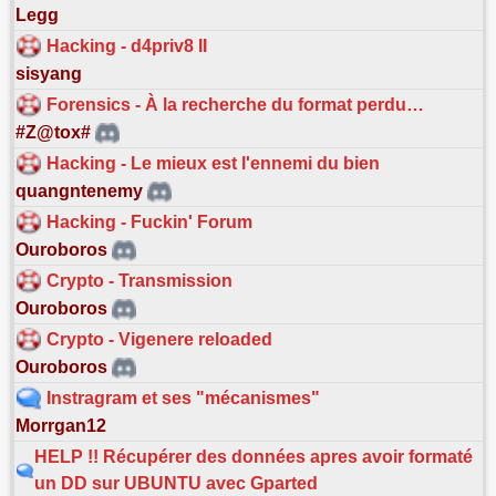
Legg
Hacking - d4priv8 II
sisyang
Forensics - À la recherche du format perdu…
#Z@tox#
Hacking - Le mieux est l'ennemi du bien
quangntenemy
Hacking - Fuckin' Forum
Ouroboros
Crypto - Transmission
Ouroboros
Crypto - Vigenere reloaded
Ouroboros
Instragram et ses "mécanismes"
Morrgan12
HELP !! Récupérer des données apres avoir formaté
un DD sur UBUNTU avec Gparted