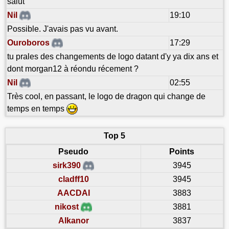
salut
Nil
19:10
Possible. J'avais pas vu avant.
Ouroboros
17:29
tu prales des changements de logo datant d'y ya dix ans et
dont morgan12 à réondu récement ?
Nil
02:55
Très cool, en passant, le logo de dragon qui change de
temps en temps
Top 5
Pseudo
Points
sirk390
3945
cladff10
3945
AACDAI
3883
nikost
3881
Alkanor
3837