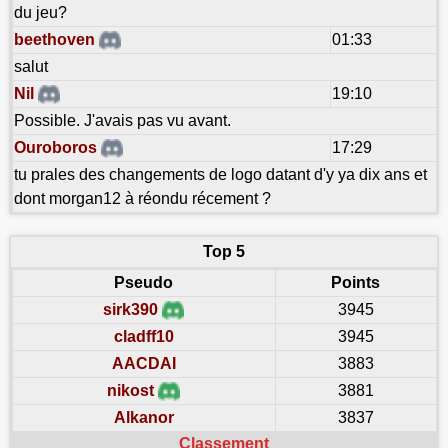
du jeu?
beethoven
01:33
salut
Nil
19:10
Possible. J'avais pas vu avant.
Ouroboros
17:29
tu prales des changements de logo datant d'y ya dix ans et
dont morgan12 à réondu récement ?
Top 5
Pseudo
Points
sirk390
3945
cladff10
3945
AACDAI
3883
nikost
3881
Alkanor
3837
Classement