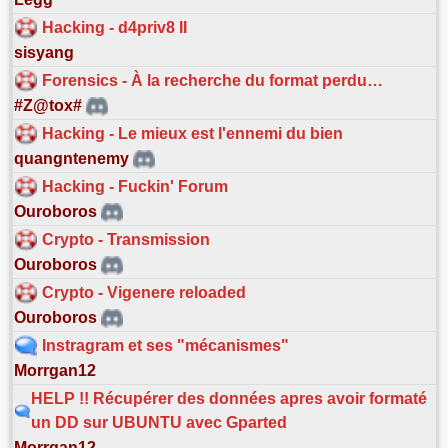
Hacking - d4priv8 II
sisyang
Forensics - À la recherche du format perdu…
#Z@tox#
Hacking - Le mieux est l'ennemi du bien
quangntenemy
Hacking - Fuckin' Forum
Ouroboros
Crypto - Transmission
Ouroboros
Crypto - Vigenere reloaded
Ouroboros
Instragram et ses "mécanismes"
Morrgan12
HELP !! Récupérer des données apres avoir formaté
un DD sur UBUNTU avec Gparted
Morrgan12