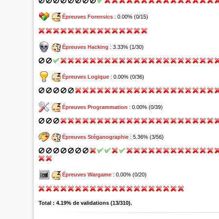
Épreuves Forensics
: 0.00% (0/15)
Épreuves Hacking
: 3.33% (1/30)
Épreuves Logique
: 0.00% (0/36)
Épreuves Programmation
: 0.00% (0/39)
Épreuves Stéganographie
: 5.36% (3/56)
Épreuves Wargame
: 0.00% (0/20)
Total : 4.19% de validations (13/310).