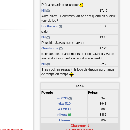
Prêt à repartir pour un tour
Nil
17:43
Alors cladff10, comment on se sent quand on a fait le
tour du jeu?
beethoven
01:33
salut
Nil
19:10
Possible. J'avais pas vu avant.
Ouroboros
17:29
tu prales des changements de logo datant d'y ya dix
ans et dont morgan12 à réondu récement ?
Nil
02:55
Très cool, en passant, le logo de dragon qui change
de temps en temps
Top 5
Pseudo
Points
sirk390
3945
cladff10
3945
AACDAI
3883
nikost
3881
Alkanor
3837
Classement