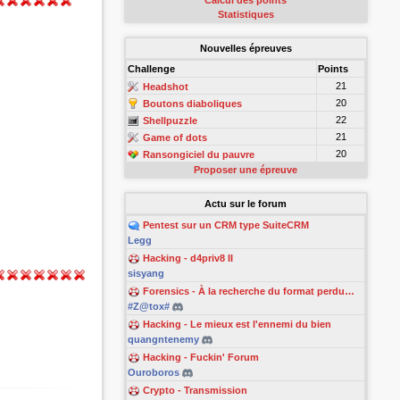
Calcul des points
Statistiques
Nouvelles épreuves
Challenge
Points
21
Headshot
20
Boutons diaboliques
22
Shellpuzzle
21
Game of dots
20
Ransongiciel du pauvre
Proposer une épreuve
Actu sur le forum
Pentest sur un CRM type SuiteCRM
Legg
Hacking - d4priv8 II
sisyang
Forensics - À la recherche du format perdu…
#Z@tox#
Hacking - Le mieux est l'ennemi du bien
quangntenemy
Hacking - Fuckin' Forum
Ouroboros
Crypto - Transmission