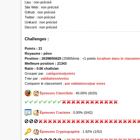
Lieu :
non précisé
Site Web :
non précisé
Github :
non précisé
Twitter :
non précisé
Unikard :
non précisé
Discord :
non précisé
Challenges :
Points :
21
Royaume :
péon
Position :
26398/55625
(25865ème : +1 points
localiser dans le classeme
Meilleure position : 21343
Ratio : 0.66 challs/an
Grouper par :
catégories
/
points
Trier par :
validations
/
votes
Comparer le classement :
par validations
/
par votes
Épreuves ClientSide
: 40.00% (8/20)
Épreuves Crackme
: 0.00% (0/42)
Épreuves Cryptographie
: 1.92% (1/52)