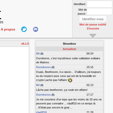
Identifiant:
Mot de
passe:
Mot de passe oublié
S'inscrire
A propos
L'équipe
v6.1.0
Shoutbox
nect
Hall Of Fame
Actualiser
Nil
00:24
Ouroboros, c'est mystérieux cette validation solitaire
de Matrice.
Ouroboros
15:15
Ouais, Beethoven, il a raison… D’ailleurs, j’ai toujours
eu du respect pour ceux qui ont de la bouteille en
crypto Lache pas l'affaire !
Nil
02:13
r
Lâche pas beethoven, ça roule ton affaire!
Ouroboros
17:17
Je me souviens d'un teps que les moins de 20 ans ne
peuvent pas connaitre ... cladff10 en ce temps là
...N'était pas encore le goat ...
cladff10
21:28