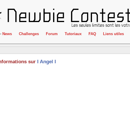
News
Challenges
Forum
Tutoriaux
FAQ
Liens utiles
ClientSide
IRC
Crackme
Newbie Con
nformations sur
I Angel I
Forensics
Liens
Cryptographie
Partenaires
Hacking
Réglement
Logique
Goodies
Programmation
L'incubateu
Stéganographie
Wargame
Tous les challenges