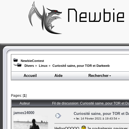
NewbieContest
Divers
»
Linux
»
Curiosité saine, pour TOR et Darkweb
Accueil
Aide
Rechercher
Pages: [
1
]
Auteur
Fil de discussion: Curiosité saine, pour TOR et 
james14000
Curiosité saine, pour TOR et 
«
le:
14 Février 2021 à 19:43:54 »
HellooOOOOO
Je souhaiterais naviguer 