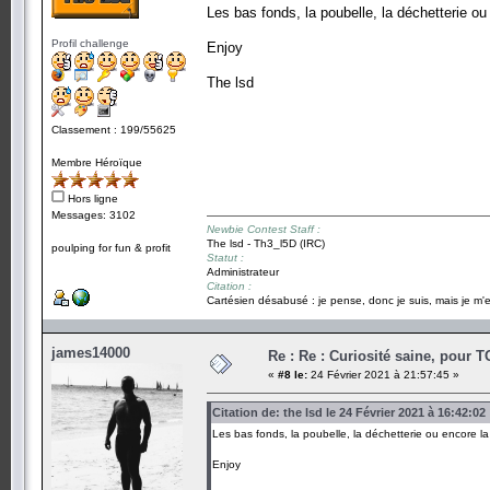
Les bas fonds, la poubelle, la déchetterie ou 
Profil challenge
Enjoy
The lsd
Classement : 199/55625
Membre Héroïque
Hors ligne
Messages: 3102
Newbie Contest Staff :
The lsd - Th3_l5D (IRC)
poulping for fun & profit
Statut :
Administrateur
Citation :
Cartésien désabusé : je pense, donc je suis, mais je m'e
james14000
Re : Re : Curiosité saine, pour 
«
#8 le:
24 Février 2021 à 21:57:45 »
Citation de: the lsd le 24 Février 2021 à 16:42:02
Les bas fonds, la poubelle, la déchetterie ou encore la 
Enjoy