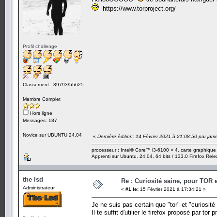
https://www.torproject.org/
Profil challenge
Classement : 39793/55625
Membre Complet
Hors ligne
Messages: 187
Novice sur UBUNTU 24.04
«
Dernière édition: 14 Février 2021 à 21:08:50 par ja
processeur : Intel® Core™ i3-6100 × 4. carte graphiqu
Apprenti sur Ubuntu. 24.04. 64 bits / 133.0 Firefox Rel
the lsd
Re : Curiosité saine, pour TOR 
Administrateur
«
#1 le:
15 Février 2021 à 17:34:21 »
Je ne suis pas certain que "tor" et "curiosi
Il te suffit d'utilier le firefox proposé par t