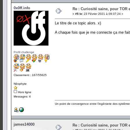
0x0ff.info
Re : Curiosité saine, pour TOR 
«
#5 le:
23 Février 2021 à 09:37:24 »
Le titre de ce topic alors. x)
A chaque fois que je me connecte ça me fait 
Profil challenge
Classement : 167/55625
Néophyte
Hors ligne
Messages: 4
Un point de convergence entre l’ingénierie des systèmes 
james14000
Re : Curiosité saine, pour TOR 