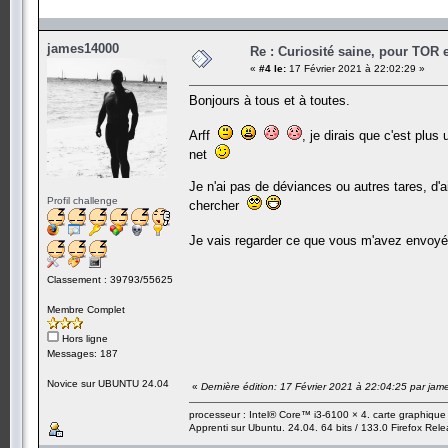
james14000
Re : Curiosité saine, pour TOR 
«
#4 le:
17 Février 2021 à 22:02:29 »
Bonjours à tous et à toutes.
Arff
, je dirais que c'est plu
net
Je n'ai pas de déviances ou autres tares, d'ail
Profil challenge
chercher
Je vais regarder ce que vous m'avez envoy
Classement : 39793/55625
Membre Complet
Hors ligne
Messages: 187
Novice sur UBUNTU 24.04
«
Dernière édition: 17 Février 2021 à 22:04:25 par ja
processeur : Intel® Core™ i3-6100 × 4. carte graphiqu
Apprenti sur Ubuntu. 24.04. 64 bits / 133.0 Firefox Rel