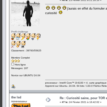
«
#6 le:
23 Février 2021 à 21:18:16 »
j'aurais en effet du formuler
curiosité
Profil challenge
Classement : 39793/55625
Membre Complet
Hors ligne
Messages: 187
Novice sur UBUNTU 24.04
processeur : Intel® Core™ i3-6100 × 4. carte graphiqu
Apprenti sur Ubuntu. 24.04. 64 bits / 133.0 Firefox Rel
the lsd
Re : Curiosité saine, pour TOR 
Administrateur
«
#7 le:
24 Février 2021 à 16:42:02 »