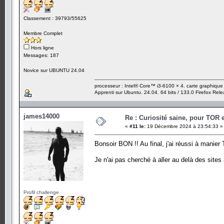
Classement : 39793/55625
Membre Complet
Hors ligne
Messages: 187
Novice sur UBUNTU 24.04
processeur : Intel® Core™ i3-6100 × 4. carte graphiqu
Apprenti sur Ubuntu. 24.04. 64 bits / 133.0 Firefox Rel
james14000
Re : Curiosité saine, pour TOR 
«
#11 le:
19 Décembre 2024 à 23:54:33 »
Bonsoir BON !! Au final, j'ai réussi à manie
Je n'ai pas cherché à aller au delà des sites a
Profil challenge