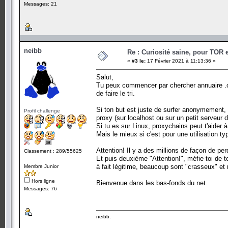
Messages: 21
neibb
Re : Curiosité saine, pour TOR 
«
#3 le:
17 Février 2021 à 11:13:36 »
Salut,
Tu peux commencer par chercher annuaire .on
de faire le tri.
Si ton but est juste de surfer anonymement, t
Profil challenge
proxy (sur localhost ou sur un petit serveur d
Si tu es sur Linux, proxychains peut t'aider 
Mais le mieux si c'est pour une utilisation ty
Attention! Il y a des millions de façon de pe
Classement : 289/55625
Et puis deuxième "Attention!", méfie toi de t
à fait légitime, beaucoup sont "crasseux" et
Membre Junior
Hors ligne
Bienvenue dans les bas-fonds du net.
Messages: 76
neibb.