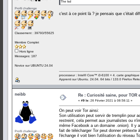
The lsd
Profil challenge
c'est à ce point là ? je pensais que c'était
Classement : 39793/55625
Membre Complet
Hors ligne
Messages: 187
Novice sur UBUNTU 24.04
processeur : Intel® Core™ i3-6100 × 4. carte graphiqu
Apprenti sur Ubuntu. 24.04. 64 bits / 133.0 Firefox Rel
neibb
Re : Curiosité saine, pour TOR 
«
#9 le:
26 Février 2021 à 08:58:11 »
On peut voir Tor ainsi:
Son utilisation peut servir de tremplin pour 
restreint, cela permet aux journalistes ou n'i
même Facebook a un domaine .onion). Il y a b
fait de télécharger Tor peut donner prétexte
Profil challenge
l'échange il voit bien l'utilisation du réseau