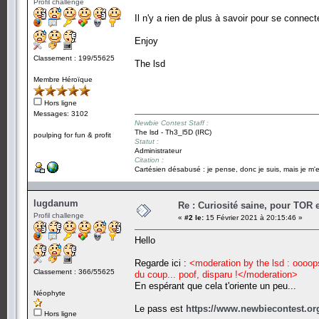
Profil challenge
Il n'y a rien de plus à savoir pour se connect
Enjoy
Classement : 199/55625
The lsd
Membre Héroïque
Hors ligne
Messages: 3102
Newbie Contest Staff :
The lsd - Th3_l5D (IRC)
poulping for fun & profit
Statut :
Administrateur
Citation :
Cartésien désabusé : je pense, donc je suis, mais je m'e
lugdanum
Re : Curiosité saine, pour TOR 
Profil challenge
«
#2 le:
15 Février 2021 à 20:15:46 »
Hello
Regarde ici :
<moderation by the lsd : oooops
Classement : 366/55625
du coup... poof, disparu !</moderation>
En espérant que cela t'oriente un peu...
Néophyte
Le pass est
https://www.newbiecontest.or
Hors ligne