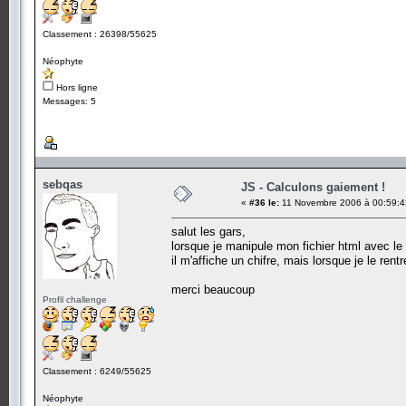
Classement : 26398/55625
Néophyte
Hors ligne
Messages: 5
sebqas
JS - Calculons gaiement !
«
#36 le:
11 Novembre 2006 à 00:59:4
salut les gars,
lorsque je manipule mon fichier html avec le 
il m'affiche un chifre, mais lorsque je le ren
merci beaucoup
Profil challenge
Classement : 6249/55625
Néophyte