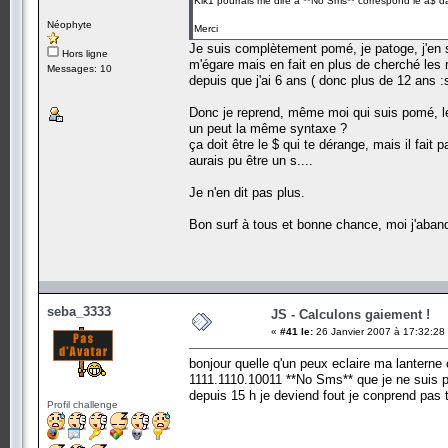
Klk1 pourrais me dire à **No Sms** correspond le a$ dans
Néophyte
Merci
Je suis complètement pomé, je patoge, j'en s
Hors ligne
m'égare mais en fait en plus de cherché les r
Messages: 10
depuis que j'ai 6 ans ( donc plus de 12 ans :s
Donc je reprend, même moi qui suis pomé, le 
un peut la même syntaxe ?
ça doit être le $ qui te dérange, mais il fai
aurais pu être un s....
Je n'en dit pas plus.
Bon surf à tous et bonne chance, moi j'aban
seba_3333
JS - Calculons gaiement !
«
#41 le:
26 Janvier 2007 à 17:32:28
bonjour quelle q'un peux eclaire ma lanterne 
1111.1110.10011 **No Sms** que je ne suis pa
depuis 15 h je deviend fout je conprend pas 
Profil challenge