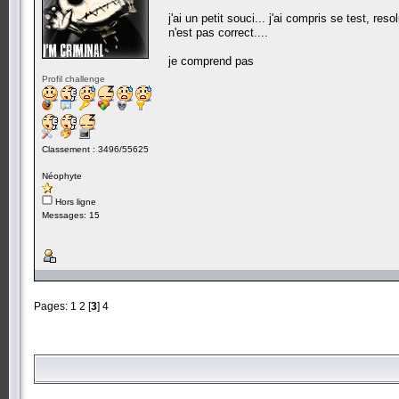
j'ai un petit souci... j'ai compris se test, r
n'est pas correct....
je comprend pas
Profil challenge
Classement : 3496/55625
Néophyte
Hors ligne
Messages: 15
Pages:
1
2
[
3
]
4