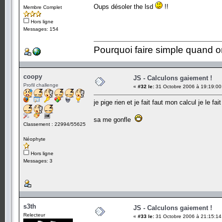
Oups désoler the lsd
!!
Membre Complet
Hors ligne
Messages: 154
Pourquoi faire simple quand o
coopy
JS - Calculons gaiement !
Profil challenge
«
#32 le:
31 Octobre 2006 à 19:19:00
je pige rien et je fait faut mon calcul je le fa
sa me gonfle
Classement : 22994/55625
Néophyte
Hors ligne
Messages: 3
s3th
JS - Calculons gaiement !
Relecteur
«
#33 le:
31 Octobre 2006 à 21:15:14