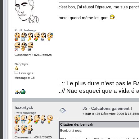
c'est bon, j'ai réussi l'épreuve, me suis penc
merci quand même les gars
Profil challenge
Classement : 6249/55625
Néophyte
Hors ligne
Messages: 15
..:: Le plus dure n'est pas le 
..// Não esqueci que a vida é 
hazertyck
JS - Calculons gaiement !
Profil challenge
«
#40 le:
25 Décembre 2006 à 15:45:5
Citation de: bemyah
Bonjour à tous,
Classement : 4348/55625