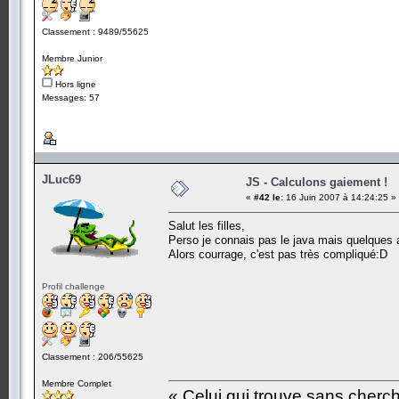
Classement : 9489/55625
Membre Junior
Hors ligne
Messages: 57
JLuc69
JS - Calculons gaiement !
«
#42 le:
16 Juin 2007 à 14:24:25 »
Salut les filles,
Perso je connais pas le java mais quelques au
Alors courrage, c'est pas très compliqué:D
Profil challenge
Classement : 206/55625
Membre Complet
« Celui qui trouve sans cherc