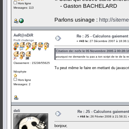
Hors ligne
- Gaston BACHELARD
Messages: 113
Parlons usinage :
http://siteme
AeR@nDiR
Re : JS - Calculons gaiement 
Profil challenge
«
#43 le:
27 Décembre 2007 à 18:36:1
Citation de: nofx le 05 Novembre 2005 à 00:28:1
pourquoi ne demande tu pas a ton script de te de la r
Classement : 15238/55625
Tu peut même le faire en mettant du javascri
Néophyte
Hors ligne
Messages: 2
deli
Re : JS - Calculons gaiement
«
#44 le:
26 Février 2008 à 21:58:31 
bonjour,