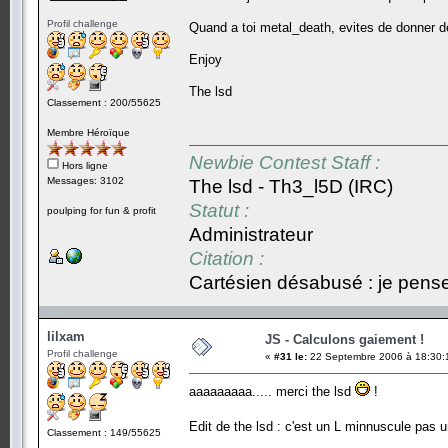
Profil challenge
Quand a toi metal_death, evites de donner 
Enjoy
The lsd
Classement : 200/55625
Membre Héroïque
Newbie Contest Staff :
Hors ligne
Messages: 3102
The lsd - Th3_l5D (IRC)
Statut :
poulping for fun & profit
Administrateur
Citation :
Cartésien désabusé : je pense,
lilxam
JS - Calculons gaiement !
Profil challenge
«
#31 le:
22 Septembre 2006 à 18:30:
aaaaaaaaa..... merci the lsd
!
Edit de the lsd : c'est un L minnuscule pas u
Classement : 149/55625