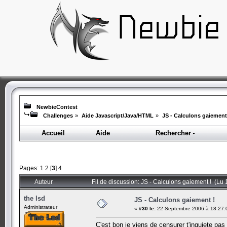
NewbieContest
Challenges
»
Aide Javascript/Java/HTML
»
JS - Calculons gaiement
Accueil
Aide
Rechercher
Pages:
1
2
[
3
]
4
Auteur
Fil de discussion: JS - Calculons gaiement ! (Lu 
the lsd
JS - Calculons gaiement !
Administrateur
«
#30 le:
22 Septembre 2006 à 18:27:
C'est bon je viens de censurer t'inquiete pas l