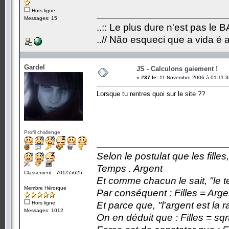
Hors ligne
Messages: 15
..:: Le plus dure n'est pas le 
..// Não esqueci que a vida é 
Gardel
JS - Calculons gaiement !
«
#37 le:
11 Novembre 2006 à 01:11:3
Lorsque tu rentres quoi sur le site ??
Profil challenge
Selon le postulat que les fille
Temps . Argent
Classement : 701/55625
Et comme chacun le sait, "le t
Membre Héroïque
Par conséquent : Filles = Arge
Hors ligne
Et parce que, "l'argent est la 
Messages: 1012
On en déduit que : Filles = sqr