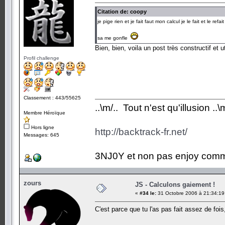
Citation de: coopy
je pige rien et je fait faut mon calcul je le fait et le ref
sa me gonfle
Bien, bien, voila un post très constructif et ut
Profil challenge
Classement : 443/55625
..\m/.. Tout n'est qu'illusion ..\m
Membre Héroïque
Hors ligne
http://backtrack-fr.net/
Messages: 645
3NJ0Y et non pas enjoy comm
zours
JS - Calculons gaiement !
«
#34 le:
31 Octobre 2006 à 21:34:19
C'est parce que tu l'as pas fait assez de fois, 