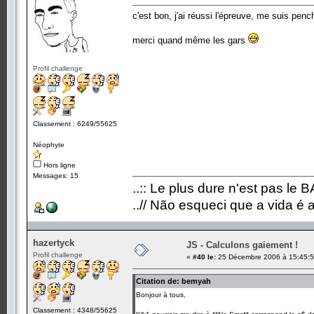
c'est bon, j'ai réussi l'épreuve, me suis penc
merci quand même les gars
Profil challenge
Classement : 6249/55625
Néophyte
Hors ligne
Messages: 15
..:: Le plus dure n'est pas le 
..// Não esqueci que a vida é 
hazertyck
JS - Calculons gaiement !
Profil challenge
«
#40 le:
25 Décembre 2006 à 15:45:5
Citation de: bemyah
Bonjour à tous,
Classement : 4348/55625