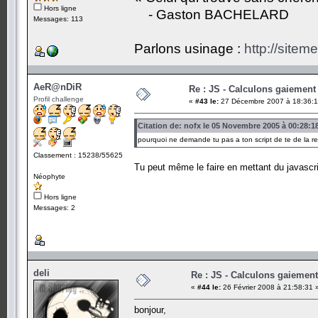
Hors ligne
- Gaston BACHELARD
Messages: 113
Parlons usinage :
http://siteme
AeR@nDiR
Re : JS - Calculons gaiement 
Profil challenge
«
#43 le:
27 Décembre 2007 à 18:36:1
Citation de: nofx le 05 Novembre 2005 à 00:28:1
pourquoi ne demande tu pas a ton script de te de la r
Classement : 15238/55625
Tu peut même le faire en mettant du javascri
Néophyte
Hors ligne
Messages: 2
deli
Re : JS - Calculons gaiement
«
#44 le:
26 Février 2008 à 21:58:31 
bonjour,