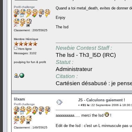
Profil challenge
Quand a toi metal_death, evites de donner 
Enjoy
The lsd
Classement : 200/55625
Membre Héroïque
Newbie Contest Staff :
Hors ligne
Messages: 3102
The lsd - Th3_l5D (IRC)
Statut :
poulping for fun & profit
Administrateur
Citation :
Cartésien désabusé : je pense,
lilxam
JS - Calculons gaiement !
Profil challenge
«
#31 le:
22 Septembre 2006 à 18:30:
aaaaaaaaa..... merci the lsd
!
Edit de the lsd : c'est un L minnuscule pas u
Classement : 149/55625