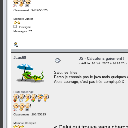
Classement : 9489/55625
Membre Junior
Hors ligne
Messages: 57
JLuc69
JS - Calculons gaiement !
«
#42 le:
16 Juin 2007 à 14:24:25 »
Salut les filles,
Perso je connais pas le java mais quelques au
Alors courrage, c'est pas très compliqué:D
Profil challenge
Classement : 206/55625
Membre Complet
« Celui qui trouve sans cherc