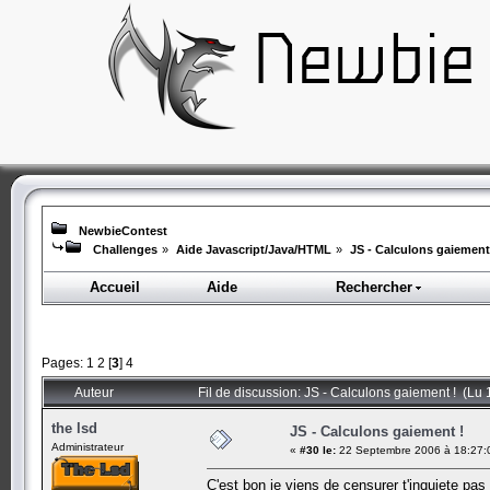
NewbieContest
Challenges
»
Aide Javascript/Java/HTML
»
JS - Calculons gaiement
Accueil
Aide
Rechercher
Pages:
1
2
[
3
]
4
Auteur
Fil de discussion: JS - Calculons gaiement ! (Lu 
the lsd
JS - Calculons gaiement !
Administrateur
«
#30 le:
22 Septembre 2006 à 18:27:
C'est bon je viens de censurer t'inquiete pas l