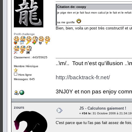
Citation de: coopy
je pige rien et je fait faut mon calcul je le fait et le ref
sa me gonfle
Bien, bien, voila un post très constructif et ut
Profil challenge
Classement : 443/55625
..\m/.. Tout n'est qu'illusion ..\m
Membre Héroïque
Hors ligne
http://backtrack-fr.net/
Messages: 645
3NJ0Y et non pas enjoy comm
zours
JS - Calculons gaiement !
«
#34 le:
31 Octobre 2006 à 21:34:19
C'est parce que tu l'as pas fait assez de fois, 