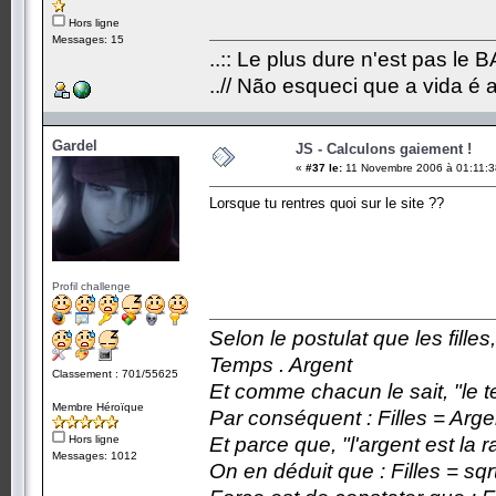
Hors ligne
Messages: 15
..:: Le plus dure n'est pas le 
..// Não esqueci que a vida é 
Gardel
JS - Calculons gaiement !
«
#37 le:
11 Novembre 2006 à 01:11:3
Lorsque tu rentres quoi sur le site ??
Profil challenge
Selon le postulat que les fille
Temps . Argent
Classement : 701/55625
Et comme chacun le sait, "le t
Membre Héroïque
Par conséquent : Filles = Arge
Hors ligne
Et parce que, "l'argent est la 
Messages: 1012
On en déduit que : Filles = sqr