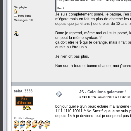
Klk1 pourrais me dire à **No Sms** correspond le a$ dans
Néophyte
Merci
Je suis complètement pomé, je patoge, j'en s
Hors ligne
m'égare mais en fait en plus de cherché les r
Messages: 10
depuis que j'ai 6 ans ( donc plus de 12 ans :s
Donc je reprend, même moi qui suis pomé, le 
un peut la même syntaxe ?
ça doit être le $ qui te dérange, mais il fai
aurais pu être un s....
Je n'en dit pas plus.
Bon surf à tous et bonne chance, moi j'aban
seba_3333
JS - Calculons gaiement !
«
#41 le:
26 Janvier 2007 à 17:32:28
bonjour quelle q'un peux eclaire ma lanterne 
1111.1110.10011 **No Sms** que je ne suis pa
depuis 15 h je deviend fout je conprend pas 
Profil challenge