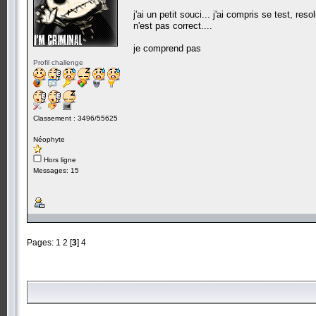
j'ai un petit souci... j'ai compris se test, r
n'est pas correct....
je comprend pas
Profil challenge
Classement : 3496/55625
Néophyte
Hors ligne
Messages: 15
Pages:
1
2
[
3
]
4