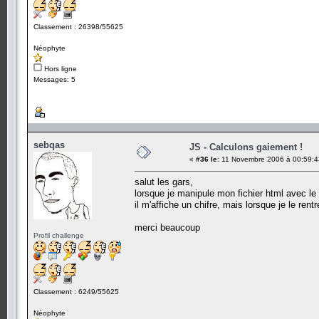
Classement : 26398/55625
Néophyte
Hors ligne
Messages: 5
sebqas
JS - Calculons gaiement !
«
#36 le:
11 Novembre 2006 à 00:59:4
salut les gars,
lorsque je manipule mon fichier html avec le 
il m'affiche un chifre, mais lorsque je le ren
merci beaucoup
Profil challenge
Classement : 6249/55625
Néophyte