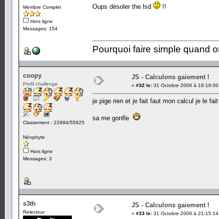
Oups désoler the lsd
!!
Membre Complet
Hors ligne
Messages: 154
Pourquoi faire simple quand o
coopy
JS - Calculons gaiement !
Profil challenge
«
#32 le:
31 Octobre 2006 à 19:19:00
je pige rien et je fait faut mon calcul je le fa
sa me gonfle
Classement : 22994/55625
Néophyte
Hors ligne
Messages: 3
s3th
JS - Calculons gaiement !
Relecteur
«
#33 le:
31 Octobre 2006 à 21:15:14