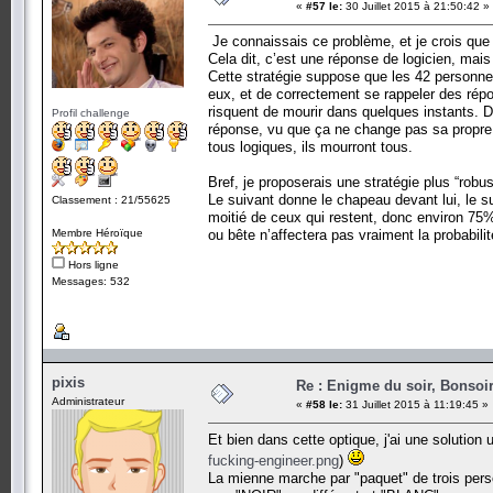
«
#57 le:
30 Juillet 2015 à 21:50:42 »
Je connaissais ce problème, et je crois que 
Cela dit, c’est une réponse de logicien, mais 
Cette stratégie suppose que les 42 personn
eux, et de correctement se rappeler des répon
risquent de mourir dans quelques instants. D
Profil challenge
réponse, vu que ça ne change pas sa propre ch
tous logiques, ils mourront tous.
Bref, je proposerais une stratégie plus “robu
Le suivant donne le chapeau devant lui, le sui
Classement : 21/55625
moitié de ceux qui restent, donc environ 75%.
Membre Héroïque
ou bête n’affectera pas vraiment la probabilit
Hors ligne
Messages: 532
pixis
Re : Enigme du soir, Bonsoir
Administrateur
«
#58 le:
31 Juillet 2015 à 11:19:45 »
Et bien dans cette optique, j'ai une solution
fucking-engineer.png
)
La mienne marche par "paquet" de trois pers