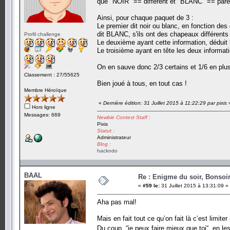
que "NOIR" == différent et "BLANC" == parei
Ainsi, pour chaque paquet de 3 :
Le premier dit noir ou blanc, en fonction des 
dit BLANC, s'ils ont des chapeaux différents (
Profil challenge
Le deuxième ayant cette information, déduit l
Le troisième ayant en tête les deux informa
On en sauve donc 2/3 certains et 1/6 en plu
Classement : 27/55625
Bien joué à tous, en tout cas !
Membre Héroïque
«
Dernière édition: 31 Juillet 2015 à 11:22:29 par pixis
Hors ligne
Messages: 669
Newbie Contest Staff :
Pixis
Statut :
Administrateur
Blog :
hackndo
BAAL
Re : Enigme du soir, Bonsoir
«
#59 le:
31 Juillet 2015 à 13:31:09 »
Aha pas mal!
Mais en fait tout ce qu’on fait là c’est limite
Du coup, “je peux faire mieux que toi“, en le