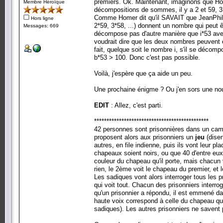
premiers. Ok. Maintenant, imaginons que Hom
Membre Héroïque
[51, [2, 2, 2, 43]]
décompositions de sommes, il y a 2 et 59, 3 et
[51, [2, 5, 41]]
Comme Homer dit qu'il SAVAIT que JeanPhil 
Hors ligne
[51, [2, 2, 2, 5, 11]]
2*59, 3*58, ...) donnent un nombre qui peut
[51, [2, 2, 3, 3, 13]]
Messages: 669
[51, [2, 13, 19]]
décompose pas d'autre manière que i*53 avec 
[51, [2, 7, 37]]
voudrait dire que les deux nombres peuvent ê
[51, [2, 2, 2, 2, 5, 7]]
fait, quelque soit le nombre i, s'il se décom
[51, [2, 17, 17]]
b*53 > 100. Donc c'est pas possible.
[51, [2, 3, 3, 3, 11]]
[51, [2, 2, 2, 2, 2, 19]]
Voilà, j'espère que ça aide un peu.
[51, [2, 2, 5, 31]]
[51, [2, 11, 29]]
[51, [2, 2, 7, 23]]
Une prochaine énigme ? Ou j'en sors une nou
[51, [2, 2, 2, 3, 3, 3, 3]]
[51, [2, 5, 5, 13]]
EDIT
: Allez, c'est parti.
[53, [2, 2, 2, 2, 3, 5]]
[53, [2, 3, 47]]
**********************************************
[53, [2, 2, 2, 3, 3, 5]]
42 personnes sont prisonnières dans un camp
[53, [2, 5, 43]]
proposent alors aux prisonniers un
jeu
(disen
[53, [2, 2, 3, 41]]
[53, [2, 2, 2, 5, 13]]
autres, en file indienne, puis ils vont leur pl
[53, [2, 3, 5, 19]]
chapeaux soient noirs, ou que 40 d'entre eux s
[53, [2, 2, 2, 2, 37]]
couleur du chapeau qu'il porte, mais chacun 
[53, [2, 2, 3, 3, 17]]
rien, le 2ème voit le chapeau du premier, et l
[53, [2, 17, 19]]
Les sadiques vont alors interroger tous les p
[53, [2, 2, 3, 5, 11]]
qui voit tout. Chacun des prisonniers interrog
[53, [2, 2, 2, 2, 2, 3, 7]]
qu'un prisonnier a répondu, il est emmené dan
[53, [2, 11, 31]]
[53, [2, 3, 5, 23]]
haute voix correspond à celle du chapeau qu'il
[53, [2, 2, 2, 3, 29]]
sadiques). Les autres prisonniers ne savent pa
[53, [2, 2, 5, 5, 7]]
[53, [2, 3, 3, 3, 13]]