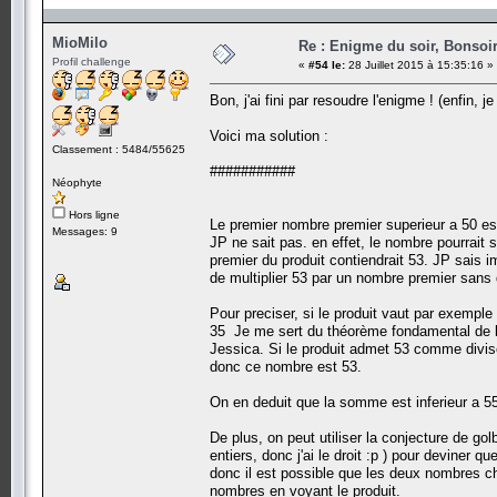
MioMilo
Re : Enigme du soir, Bonsoir
Profil challenge
«
#54 le:
28 Juillet 2015 à 15:35:16 »
Bon, j'ai fini par resoudre l'enigme ! (enfin, je
Voici ma solution :
Classement : 5484/55625
###########
Néophyte
Hors ligne
Le premier nombre premier superieur a 50 est
Messages: 9
JP ne sait pas. en effet, le nombre pourrait 
premier du produit contiendrait 53. JP sais
de multiplier 53 par un nombre premier sans 
Pour preciser, si le produit vaut par exemp
35 Je me sert du théorème fondamental de l'
Jessica. Si le produit admet 53 comme divi
donc ce nombre est 53.
On en deduit que la somme est inferieur a 5
De plus, on peut utiliser la conjecture de golb
entiers, donc j'ai le droit :p ) pour deviner q
donc il est possible que les deux nombres ch
nombres en voyant le produit.