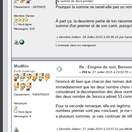
la somme de deux premier.
Pourquoi la somme ne serait-elle pas un no
Classement : 18/55625
Membre Senior
À part ça, la deuxième partie de ton raison
Hors ligne
somme d'un premier et de son carré, puisqu
Messages: 316
«
Dernière édition: 28 Juillet 2015 à 00:36:16 par harv
L'entropie vient en mangeant.
MioMilo
Re : Enigme du soir, Bonsoir
Profil challenge
«
#53 le:
27 Juillet 2015 à 23:02:55 »
l'enoncé dit bien que chacun des termes doit 
immediatement que les deux nombre choisi 
considerant la decomposition des deux nombr
Classement : 5484/55625
des deux nombre de Jessica admet 53 comme
Néophyte
Pour ta seconde remarque, elle est legitime, 
nombres premier sont peu concluant, je me re
Hors ligne
a plusieurs sommes. je vais continuer de ré
Messages: 9
«
Dernière édition: 27 Juillet 2015 à 23:07:22 par MioMi