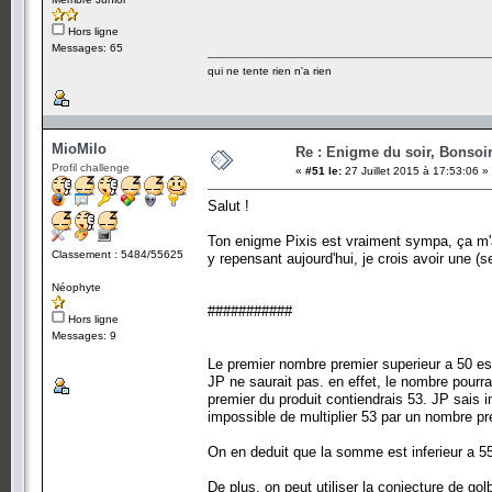
Hors ligne
Messages: 65
qui ne tente rien n'a rien
MioMilo
Re : Enigme du soir, Bonsoir
Profil challenge
«
#51 le:
27 Juillet 2015 à 17:53:06 »
Salut !
Ton enigme Pixis est vraiment sympa, ça m'a p
Classement : 5484/55625
y repensant aujourd'hui, je crois avoir une (s
Néophyte
###########
Hors ligne
Messages: 9
Le premier nombre premier superieur a 50 est
JP ne saurait pas. en effet, le nombre pourra
premier du produit contiendrais 53. JP sais
impossible de multiplier 53 par un nombre pr
On en deduit que la somme est inferieur a 5
De plus, on peut utiliser la conjecture de golb