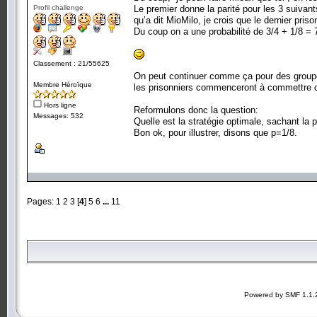
Profil challenge
Le premier donne la parité pour les 3 suivan
qu’a dit MioMilo, je crois que le dernier pri
Du coup on a une probabilité de 3/4 + 1/8 = 
Classement : 21/55625
On peut continuer comme ça pour des groupes 
Membre Héroïque
les prisonniers commenceront à commettre des
Hors ligne
Reformulons donc la question:
Messages: 532
Quelle est la stratégie optimale, sachant la p
Bon ok, pour illustrer, disons que p=1/8.
Pages:
1
2
3
[
4
]
5
6
...
11
Powered by SMF 1.1.