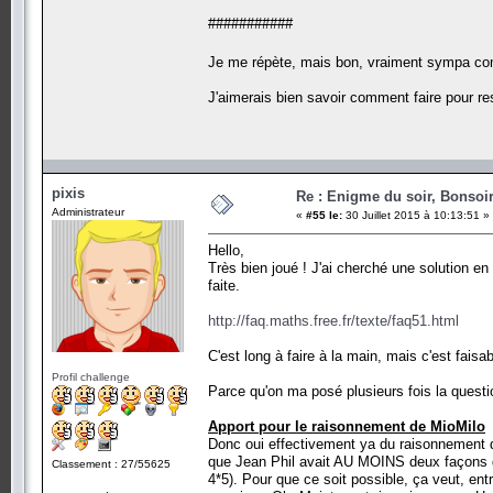
[37, [2, 2, 3, 3, 7]]
###########
[37, [2, 2, 2, 2, 3, 7]]
[37, [2, 2, 5, 17]]
[41, [2, 3, 19]]
Je me répète, mais bon, vraiment sympa c
[41, [2, 2, 37]]
[41, [2, 7, 17]]
J'aimerais bien savoir comment faire pour r
[41, [2, 2, 2, 2, 2, 3, 3]]
[41, [2, 5, 31]]
[41, [2, 2, 3, 29]]
[41, [2, 2, 7, 13]]
[41, [2, 3, 5, 13]]
[41, [2, 2, 2, 2, 5, 5]]
pixis
[41, [2, 2, 2, 3, 17]]
Re : Enigme du soir, Bonsoir
[41, [2, 3, 3, 23]]
Administrateur
«
#55 le:
30 Juillet 2015 à 10:13:51 »
[41, [2, 11, 19]]
[47, [2, 2, 43]]
Hello,
[47, [2, 3, 41]]
Très bien joué ! J'ai cherché une solution en 
[47, [2, 2, 2, 5, 7]]
faite.
[47, [2, 5, 37]]
[47, [2, 13, 17]]
[47, [2, 2, 2, 2, 2, 3, 5]]
http://faq.maths.free.fr/texte/faq51.html
[47, [2, 2, 2, 2, 31]]
[47, [2, 3, 5, 17]]
C'est long à faire à la main, mais c'est faisab
[47, [2, 3, 3, 29]]
Profil challenge
[47, [2, 2, 7, 19]]
Parce qu'on ma posé plusieurs fois la questio
[47, [2, 5, 5, 11]]
[47, [2, 2, 2, 3, 23]]
Apport pour le raisonnement de MioMilo
[51, [2, 7, 7]]
[51, [2, 2, 2, 2, 3, 3]]
Donc oui effectivement ya du raisonnement de
[51, [2, 2, 47]]
que Jean Phil avait AU MOINS deux façons di
Classement : 27/55625
[51, [2, 5, 23]]
4*5). Pour que ce soit possible, ça veut, en
[51, [2, 2, 7, 11]]