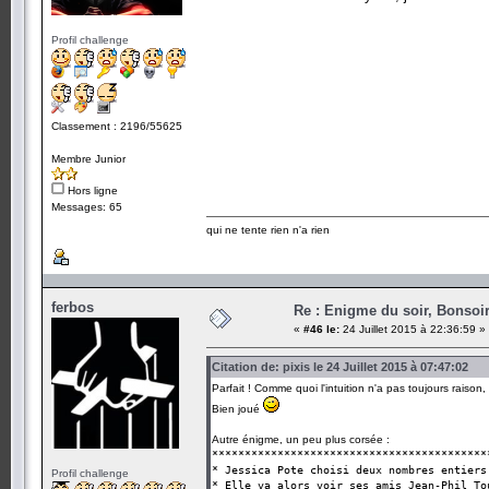
Profil challenge
Classement : 2196/55625
Membre Junior
Hors ligne
Messages: 65
qui ne tente rien n'a rien
ferbos
Re : Enigme du soir, Bonsoir
«
#46 le:
24 Juillet 2015 à 22:36:59 »
Citation de: pixis le 24 Juillet 2015 à 07:47:02
Parfait ! Comme quoi l'intuition n'a pas toujours raiso
Bien joué
Autre énigme, un peu plus corsée :
******************************************
* Jessica Pote choisi deux
Profil challenge
* Elle va alors voir se