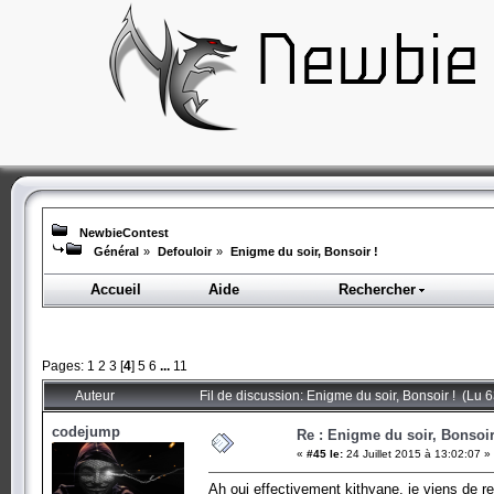
NewbieContest
Général
»
Defouloir
»
Enigme du soir, Bonsoir !
Accueil
Aide
Rechercher
Pages:
1
2
3
[
4
]
5
6
...
11
Auteur
Fil de discussion: Enigme du soir, Bonsoir ! (Lu 
codejump
Re : Enigme du soir, Bonsoir
«
#45 le:
24 Juillet 2015 à 13:02:07 »
Ah oui effectivement kithyane, je viens de r