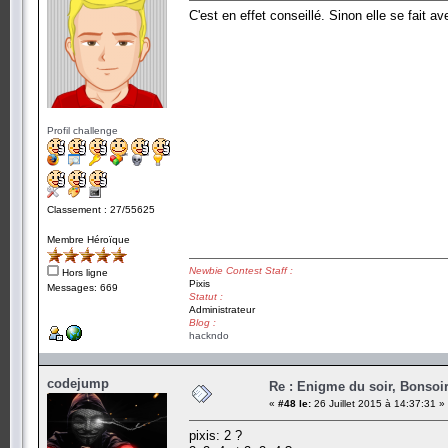
C'est en effet conseillé. Sinon elle se fait a
Profil challenge
Classement : 27/55625
Membre Héroïque
Newbie Contest Staff :
Hors ligne
Pixis
Messages: 669
Statut :
Administrateur
Blog :
hackndo
codejump
Re : Enigme du soir, Bonsoir
«
#48 le:
26 Juillet 2015 à 14:37:31 »
pixis: 2 ?