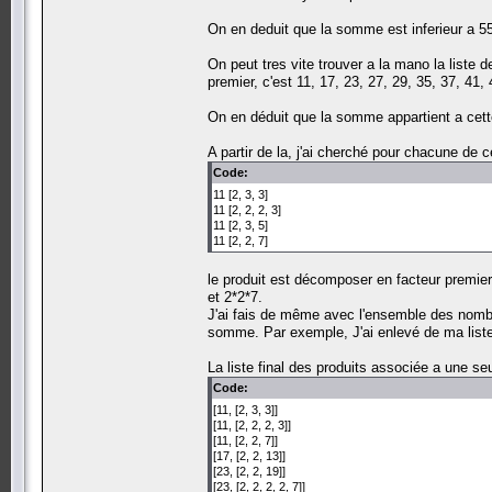
On en deduit que la somme est inferieur a 55
On peut tres vite trouver a la mano la liste
premier, c'est 11, 17, 23, 27, 29, 35, 37, 41, 
On en déduit que la somme appartient a cette
A partir de la, j'ai cherché pour chacune de
Code:
11 [2, 3, 3]
11 [2, 2, 2, 3]
11 [2, 3, 5]
11 [2, 2, 7]
le produit est décomposer en facteur premier,
et 2*2*7.
J'ai fais de même avec l'ensemble des nombre 
somme. Par exemple, J'ai enlevé de ma liste 
La liste final des produits associée a une s
Code:
[11, [2, 3, 3]]
[11, [2, 2, 2, 3]]
[11, [2, 2, 7]]
[17, [2, 2, 13]]
[23, [2, 2, 19]]
[23, [2, 2, 2, 2, 7]]