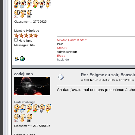
Classement : 27/55625
Membre Héroïque
Newbie Contest Staff :
Hors ligne
Pixis
Messages: 669
Statut :
Administrateur
Blog :
hackndo
codejump
Re : Enigme du soir, Bonsoir
«
#50 le:
26 Juillet 2015 à 16:12:10 »
Ah dac j'avais mal compris je continue à che
Profil challenge
Classement : 2196/55625
Membre Junior