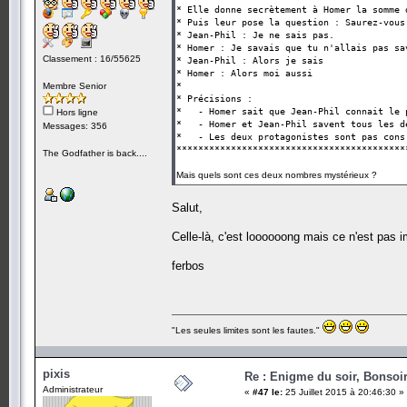
* Elle donne secrètement à Homer la somme 
* Puis leur pose la questio
* Jean-Phil
* Homer : Je savai
Classement : 16/55625
* Jean-Phil
* Homer : 
Membre Senior
*
* Préc
* - Homer sait que Jean-P
Hors ligne
* - Homer et Jean-Phil savent tous l
Messages: 356
* - Les deux pro
******************************************
The Godfather is back....
Mais quels sont ces deux nombres mystérieux ?
Salut,
Celle-là, c'est loooooong mais ce n'est pas 
ferbos
"Les seules limites sont les fautes."
pixis
Re : Enigme du soir, Bonsoir
Administrateur
«
#47 le:
25 Juillet 2015 à 20:46:30 »