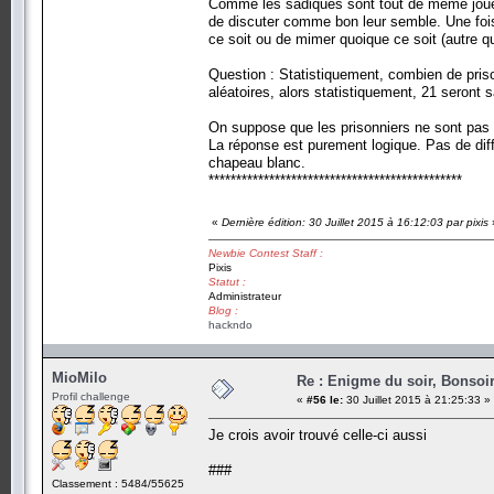
Comme les sadiques sont tout de même joueur
de discuter comme bon leur semble. Une fois qu
ce soit ou de mimer quoique ce soit (autre qu
Question : Statistiquement, combien de pris
aléatoires, alors statistiquement, 21 seront 
On suppose que les prisonniers ne sont pas
La réponse est purement logique. Pas de diffé
chapeau blanc.
**********************************************
«
Dernière édition: 30 Juillet 2015 à 16:12:03 par pixis
Newbie Contest Staff :
Pixis
Statut :
Administrateur
Blog :
hackndo
MioMilo
Re : Enigme du soir, Bonsoir
Profil challenge
«
#56 le:
30 Juillet 2015 à 21:25:33 »
Je crois avoir trouvé celle-ci aussi
###
Classement : 5484/55625