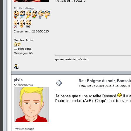
2x2=4 et 2+2=4 ?
Profil challenge
Classement : 2196/55625
Membre Junior
Hors ligne
Messages: 65
qui ne tente rien n'a rien
pixis
Re : Enigme du soir, Bonsoir
Administrateur
«
#49 le:
26 Juillet 2015 à 15:00:02 »
Je pense que tu peux relire l'énoncé
Il y 
l'autre le produit (AxB). Ce qu'il faut trouve
Profil challenge