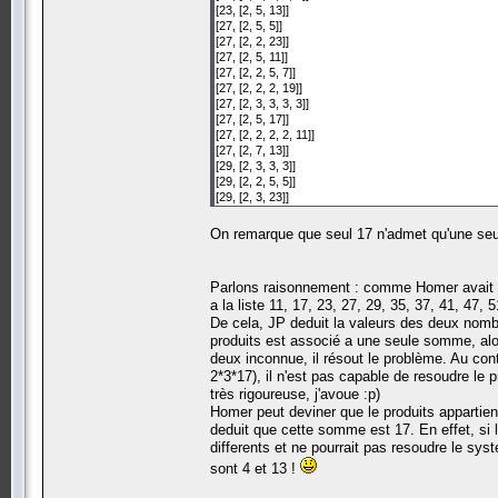
[23, [2, 5, 13]]
[27, [2, 5, 5]]
[27, [2, 2, 23]]
[27, [2, 5, 11]]
[27, [2, 2, 5, 7]]
[27, [2, 2, 2, 19]]
[27, [2, 3, 3, 3, 3]]
[27, [2, 5, 17]]
[27, [2, 2, 2, 2, 11]]
[27, [2, 7, 13]]
[29, [2, 3, 3, 3]]
[29, [2, 2, 5, 5]]
[29, [2, 3, 23]]
[29, [2, 7, 11]]
[29, [2, 2, 2, 3, 7]]
On remarque que seul 17 n'admet qu'une seul
[29, [2, 5, 19]]
[29, [2, 3, 3, 11]]
[29, [2, 2, 3, 17]]
Parlons raisonnement : comme Homer avait 
[29, [2, 2, 2, 2, 13]]
a la liste 11, 17, 23, 27, 29, 35, 37, 41, 47
[35, [2, 2, 2, 2, 2, 3]]
De cela, JP deduit la valeurs des deux nombr
[35, [2, 2, 31]]
[35, [2, 3, 29]]
produits est associé a une seule somme, alo
[35, [2, 2, 2, 3, 3, 3]]
deux inconnue, il résout le problème. Au con
[35, [2, 3, 3, 13]]
2*3*17), il n'est pas capable de resoudre le 
[35, [2, 5, 5, 5]]
très rigoureuse, j'avoue :p)
[35, [2, 2, 3, 23]]
Homer peut deviner que le produits appartient
[35, [2, 3, 7, 7]]
deduit que cette somme est 17. En effet, si l
[35, [2, 2, 2, 2, 19]]
differents et ne pourrait pas resoudre le s
[35, [2, 3, 3, 17]]
[37, [2, 2, 2, 2, 2, 5]]
sont 4 et 13 !
[37, [2, 3, 31]]
[37, [2, 2, 2, 29]]