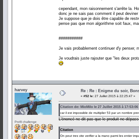
cependant, mon raisonnement s'arrête la. Ho
donc je ne sais pas comment il peut deviner
Je suppose que je dois être capable de restr
pense pas que mon algorithme soit faux, mai
###########
Je vais probablement continuer d'y penser, ma
Je voudrais juste rajouter que "les deux pro
harvey
Re : Re : Enigme du soir, Bons
«
#52 le:
27 Juillet 2015 à 22:25:47 »
Citation de: MioMilo le 27 Juillet 2015 à 17:53:06
car il est impossible de multiplier 53 par un nombre pr
L'énoncé ne dit pas que le produit ne dépas
Profil challenge
Citation
On peut tres vite verifier a la mano parmi les entier im