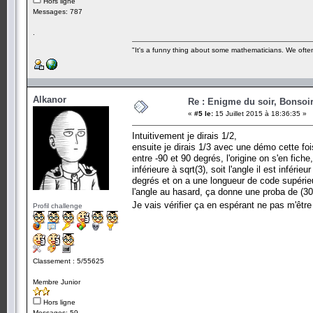
Hors ligne
Messages: 787
.
"It's a funny thing about some mathematicians. We often 
Alkanor
Re : Enigme du soir, Bonsoir
«
#5 le:
15 Juillet 2015 à 18:36:35 »
Intuitivement je dirais 1/2,
ensuite je dirais 1/3 avec une démo cette fois
entre -90 et 90 degrés, l'origine on s'en fiche
inférieure à sqrt(3), soit l'angle il est infér
degrés et on a une longueur de code supérieur
l'angle au hasard, ça donne une proba de (30-
Je vais vérifier ça en espérant ne pas m'êtr
Profil challenge
Classement : 5/55625
Membre Junior
Hors ligne
Messages: 59