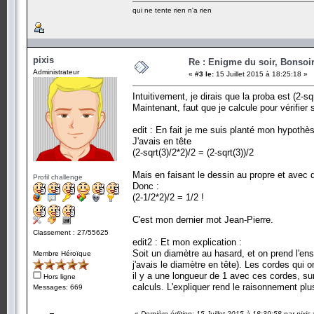
qui ne tente rien n'a rien
pixis
Re : Enigme du soir, Bonsoir
Administrateur
«
#3 le:
15 Juillet 2015 à 18:25:18 »
Intuitivement, je dirais que la proba est (2-sqr
Maintenant, faut que je calcule pour vérifie
edit : En fait je me suis planté mon hypoth
J'avais en tête
(2-sqrt(3)/2*2)/2 = (2-sqrt(3))/2
Mais en faisant le dessin au propre et avec de
Profil challenge
Donc :
(2-1/2*2)/2 = 1/2 !
C'est mon dernier mot Jean-Pierre.
Classement : 27/55625
edit2 : Et mon explication :
Soit un diamètre au hasard, et on prend l'en
Membre Héroïque
j'avais le diamètre en tête). Les cordes qui o
il y a une longueur de 1 avec ces cordes, su
Hors ligne
calculs. L'expliquer rend le raisonnement plus 
Messages: 669
«
Dernière édition: 15 Juillet 2015 à 18:39:58 par pixis