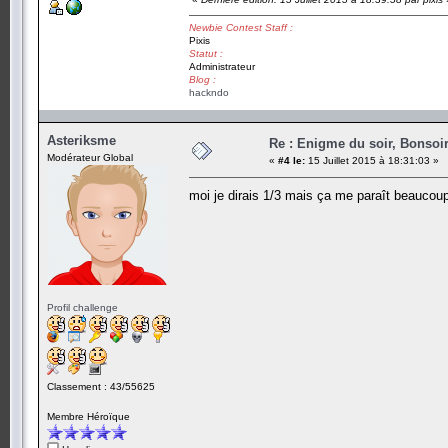
Newbie Contest Staff :
Pixis
Statut :
Administrateur
Blog :
hackndo
Asteriksme
Re : Enigme du soir, Bonsoir
Modérateur Global
«
#4 le:
15 Juillet 2015 à 18:31:03 »
moi je dirais 1/3 mais ça me paraît beaucoup
Profil challenge
Classement : 43/55625
Membre Héroïque