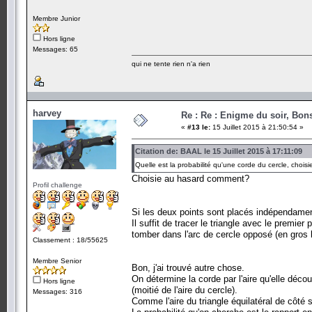
Membre Junior
Hors ligne
Messages: 65
qui ne tente rien n'a rien
harvey
Re : Re : Enigme du soir, Bons
«
#13 le:
15 Juillet 2015 à 21:50:54 »
Citation de: BAAL le 15 Juillet 2015 à 17:11:09
Quelle est la probabilité qu'une corde du cercle, choi
Choisie au hasard comment?
Profil challenge
Si les deux points sont placés indépendament
Il suffit de tracer le triangle avec le prem
tomber dans l'arc de cercle opposé (en gros 
Classement : 18/55625
Membre Senior
Bon, j'ai trouvé autre chose.
On détermine la corde par l'aire qu'elle découp
Hors ligne
(moitié de l'aire du cercle).
Messages: 316
Comme l'aire du triangle équilatéral de côté sq