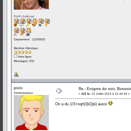
Profil challenge
Classement : 21/55625
Membre Héroïque
Hors ligne
Messages: 532
pixis
Re : Enigme du soir, Bonsoir
Administrateur
«
#11 le:
15 Juillet 2015 à 21:44:34 »
On a du 1/3+sqrt(3)/(2pi) aussi