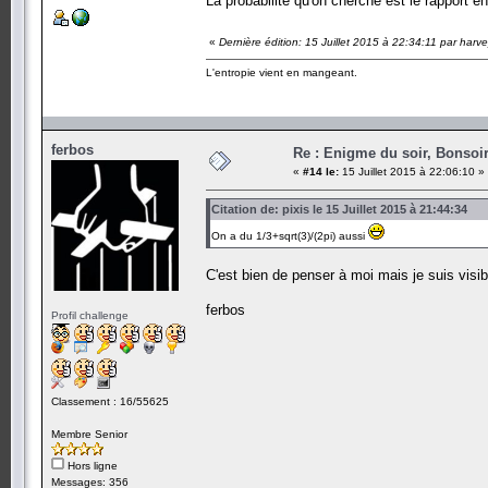
La probabilité qu'on cherche est le rapport ent
«
Dernière édition: 15 Juillet 2015 à 22:34:11 par harv
L'entropie vient en mangeant.
ferbos
Re : Enigme du soir, Bonsoir
«
#14 le:
15 Juillet 2015 à 22:06:10 »
Citation de: pixis le 15 Juillet 2015 à 21:44:34
On a du 1/3+sqrt(3)/(2pi) aussi
C'est bien de penser à moi mais je suis visi
ferbos
Profil challenge
Classement : 16/55625
Membre Senior
Hors ligne
Messages: 356