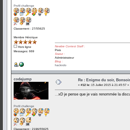
Profil challenge
Classement : 27/55625
Membre Héroïque
Newbie Contest Staff :
Hors ligne
Pixis
Messages: 669
Statut :
Administrateur
Blog :
hackndo
codejump
Re : Enigme du soir, Bonsoir
«
#12 le:
15 Juillet 2015 à 21:45:57 »
...xD je pense que je vais renommée la dis
Profil challenge
Classement : 2196/55625