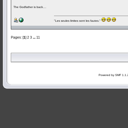
The Godfather is back....
"Les seules limites sont les fautes."
Pages: [
1
]
2
3
...
11
Powered by SMF 1.1.