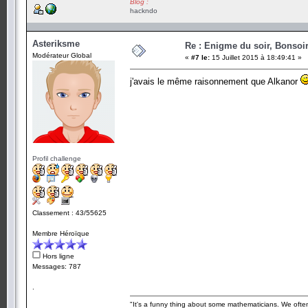
Blog :
hackndo
Asteriksme
Re : Enigme du soir, Bonsoir
Modérateur Global
«
#7 le:
15 Juillet 2015 à 18:49:41 »
j'avais le même raisonnement que Alkanor
Profil challenge
Classement : 43/55625
Membre Héroïque
Hors ligne
Messages: 787
.
"It's a funny thing about some mathematicians. We often 