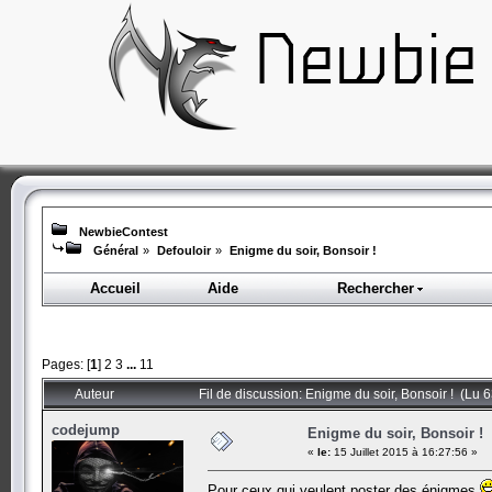
NewbieContest
Général
»
Defouloir
»
Enigme du soir, Bonsoir !
Accueil
Aide
Rechercher
Pages: [
1
]
2
3
...
11
Auteur
Fil de discussion: Enigme du soir, Bonsoir ! (Lu 
codejump
Enigme du soir, Bonsoir !
«
le:
15 Juillet 2015 à 16:27:56 »
Pour ceux qui veulent poster des énigmes