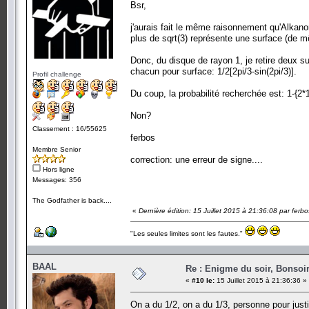
Bsr,
j'aurais fait le même raisonnement qu'Alkano
plus de sqrt(3) représente une surface (de m
Donc, du disque de rayon 1, je retire deux su
chacun pour surface: 1/2[2pi/3-sin(2pi/3)].
Profil challenge
Du coup, la probabilité recherchée est: 1-{2*1/
Non?
Classement : 16/55625
ferbos
Membre Senior
correction: une erreur de signe....
Hors ligne
Messages: 356
The Godfather is back....
«
Dernière édition: 15 Juillet 2015 à 21:36:08 par ferbo
"Les seules limites sont les fautes."
BAAL
Re : Enigme du soir, Bonsoir
«
#10 le:
15 Juillet 2015 à 21:36:36 »
On a du 1/2, on a du 1/3, personne pour justi