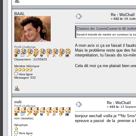
BAAL
Re : WeChall
«
#22 le:
09 Juill
Citation de: CommComm le 08 Juillet
Serait-il interdit de mettre en commun la
A mon avis si ça se faisait il faudr
Profil challenge
Mais le problème reste que des foi
interprétation, tu l'avais dis toi-
Classement : 21/55625
Cela dit moi ça me plairait bien u
Membre Héroïque
Hors ligne
Messages: 532
oub
Re : WeChall
Profil challenge
«
#23 le:
13 Septemb
bonjour wechall voilla je **No Sm
non classé(e).
epreuve a passé de la premier a l
Néophyte
Hors ligne