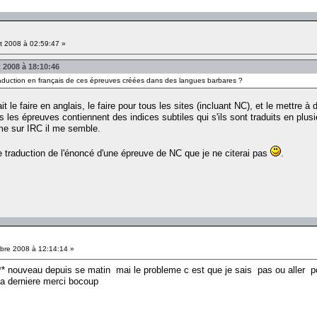
et 2008 à 02:59:47 »
 2008 à 18:10:46
 traduction en français de ces épreuves créées dans des langues barbares ?
ait le faire en anglais, le faire pour tous les sites (incluant NC), et le mettre 
s les épreuves contiennent des indices subtiles qui s'ils sont traduits en plu
même sur IRC il me semble.
ne traduction de l'énoncé d'une épreuve de NC que je ne citerai pas
.
re 2008 à 12:14:14 »
s** nouveau depuis se matin mai le probleme c est que je sais pas ou aller 
a derniere merci bocoup