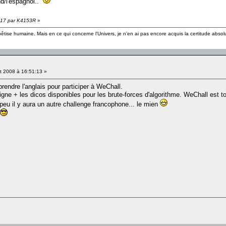
nd/l'espagnol..
40:17 par K4153R
»
 bêtise humaine. Mais en ce qui concerne l'Univers, je n'en ai pas encore acquis la certitude absol
et 2008 à 16:51:13 »
rendre l'anglais pour participer à WeChall.
gne + les dicos disponibles pour les brute-forces d'algorithme. WeChall est to
i peu il y aura un autre challenge francophone... le mien