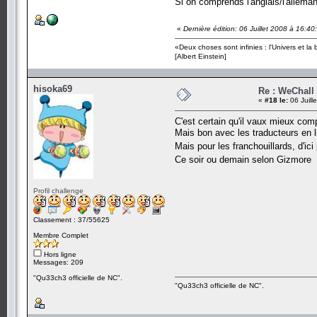
Si on comprends l'anglais/l'allema
«
Dernière édition: 06 Juillet 2008 à 16:
«Deux choses sont infinies : l'Univers et la
[Albert Einstein]
hisoka69
Re : WeChall
«
#18 le:
06 Juill
C'est certain qu'il vaux mieux comp
Mais bon avec les traducteurs en li
Mais pour les franchouillards, d'ic
Ce soir ou demain selon Gizmore
Profil challenge
Classement : 37/55625
Membre Complet
Hors ligne
Messages: 209
"Qu33ch3 officielle de NC".
"Qu33ch3 officielle de NC".