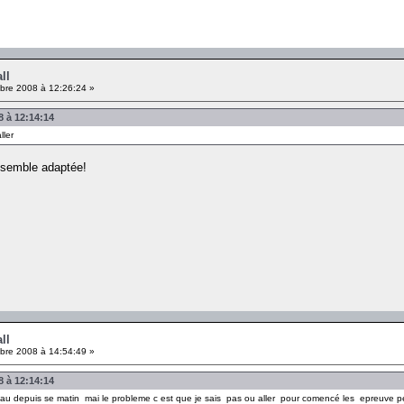
ll
re 2008 à 12:26:24 »
8 à 12:14:14
ller
e semble adaptée!
ll
re 2008 à 14:54:49 »
8 à 12:14:14
eau depuis se matin mai le probleme c est que je sais pas ou aller pour comencé les epreuve pe