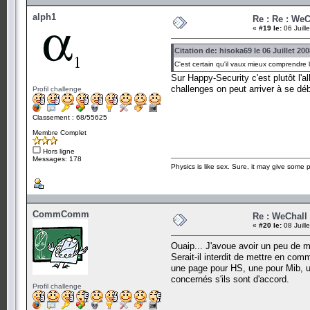
alph1
Re : Re : WeC
«
#19 le:
06 Juill
Citation de: hisoka69 le 06 Juillet 20
C'est certain qu'il vaux mieux comprendre l
Sur Happy-Security c'est plutôt l'
challenges on peut arriver à se débr
Profil challenge
Classement : 68/55625
Membre Complet
Hors ligne
Messages: 178
Physics is like sex. Sure, it may give some p
CommComm
Re : WeChall
«
#20 le:
08 Juill
Ouaip... J'avoue avoir un peu de m
Serait-il interdit de mettre en c
une page pour HS, une pour Mib, un
concernés s'ils sont d'accord.
Profil challenge