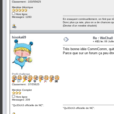
Classement : 103/55625
Membre Héroïque
Hors ligne
Messages: 1283
En essayant continuellement, on finit par ré
Donc plus ça rate, plus on a de chances q
(Devise d'un newbie shadok)
hisoka69
Re : WeChall
«
#21 le:
08 Juill
Très bonne idée CommComm, quitte
Parce que sur un forum ça peu être 
Profil challenge
Classement : 37/55625
Membre Complet
Hors ligne
Messages: 209
"Qu33ch3 officielle de NC".
"Qu33ch3 officielle de NC".