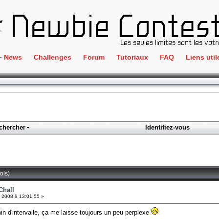
News
Challenges
Forum
Tutoriaux
FAQ
Liens util
Crackme
IRC
ClientSide
Newbi
Cryptographie
Liens
Forensics
chercher
Identifiez-vous
Parten
Hacking
Régle
Logique
Goodi
Programmation
ois)
L'incu
Stéganographie
Chall
l 2008 à 13:01:55 »
Wargame
in d'intervalle, ça me laisse toujours un peu perplexe
Tous les challenges