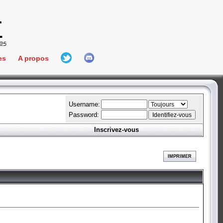
es
A propos
L'équipe
e Connect
Hall Of Fame
Username:
Password:
Inscrivez-vous
aires
ment
IMPRIMER
es
bateur