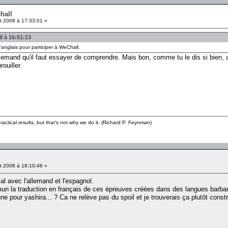
hall
et 2008 à 17:33:01 »
08 à 16:51:13
'anglais pour participer à WeChall.
allemand qu'il faut essayer de comprendre. Mais bon, comme tu le dis si bien,
ouiller.
ractical results, but that's not why we do it. (Richard P. Feynman)
et 2008 à 18:10:46 »
al avec l'allemand et l'espagnol.
ommun la traduction en français de ces épreuves créées dans des langues ba
e pour yashira... ? Ca ne relève pas du spoil et je trouverais ça plutôt const