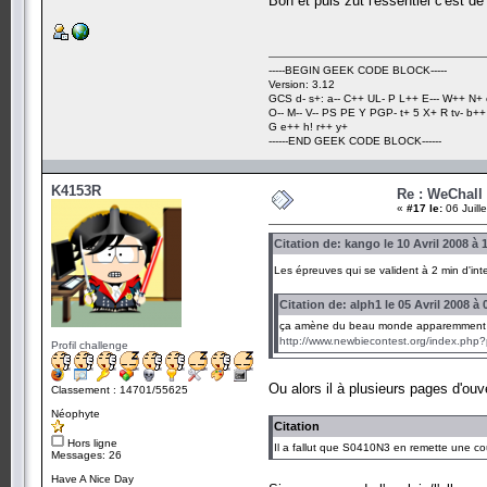
Bon et puis zut l'essentiel c'est 
-----BEGIN GEEK CODE BLOCK-----
Version: 3.12
GCS d- s+: a-- C++ UL- P L++ E--- W++ N+ 
O-- M-- V-- PS PE Y PGP- t+ 5 X+ R tv- b+
G e++ h! r++ y+
------END GEEK CODE BLOCK------
K4153R
Re : WeChall
«
#17 le:
06 Juill
Citation de: kango le 10 Avril 2008 à 
Les épreuves qui se valident à 2 min d'int
Citation de: alph1 le 05 Avril 2008 à 
ça amène du beau monde apparemment 
http://www.newbiecontest.org/index.p
Profil challenge
Ou alors il à plusieurs pages d'o
Classement : 14701/55625
Néophyte
Citation
Hors ligne
Il a fallut que S0410N3 en remette une co
Messages: 26
Have A Nice Day