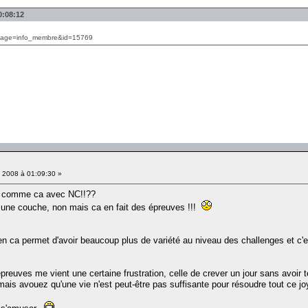
0:08:12
p?page=info_membre&id=15769
 2008 à 01:09:30 »
es comme ca avec NC!!??
e une couche, non mais ca en fait des épreuves !!!
ien ca permet d'avoir beaucoup plus de variété au niveau des challenges et c
euves me vient une certaine frustration, celle de crever un jour sans avoir t
ais avouez qu'une vie n'est peut-être pas suffisante pour résoudre tout ce jo