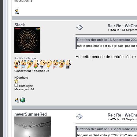
Messages: 1
Slack
Re : Re : WeCha
«
#24 le:
13 Septemb
Citation de: oub le 13 Septembre 200
mai le probleme c est que je sais pas ou a
En cette période de rentrée l'écol
Profil challenge
Classement : 653/55625
Néophyte
Hors ligne
Messages: 44
neverSummeRed
Re : Re : WeCha
«
#25 le:
13 Septemb
Citation de: oub le 13 Septembre 200
bonjour wechall voilla je **No Sms** nouv