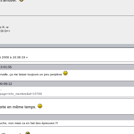
de s'amuser.
o K- w
+ DI D++
et 2008 à 16:38:19 »
13:01:55
ervalle, ça me laisse toujours un peu perplexe
00:08:12
:
hp?page=info_membre&id=15769
uverte en même temps.
uche, non mais ca en fait des épreuves !!!