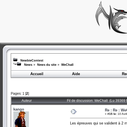
NewbieContest
News
»
News du site
»
WeChall
Accueil
Aide
Re
Pages:
1
[
2
]
Auteur
Fil de discussion: WeChall (Lu 39369 f
kango
Re : Re : We
«
#15 le:
10 Avri
Les épreuves qui se valident à 2 m