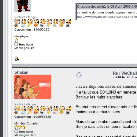
Citation de: alph1 le 05 Avril 2008 à 0
ça amène du beau monde apparemment :
http://www.newbiecontest.org/index.ph
Profil challenge
Classement : 340/55625
Néophyte
Hors ligne
Messages: 45
Shakan
Re : WeChall
«
#16 le:
26 Juin
J'avais déjà pas assez de souci
Il a fallut que S0410N3 en remett
Bonjour les nuits blanches.
Profil challenge
En tout cas merci d'avoir mis ce l
moins pour certains sites.
Classement : 1085/55625
Mais de ce nombre conséquent d'épr
Membre Complet
Bon je sais c'est un peu macabre m
Hors ligne
Messages: 181