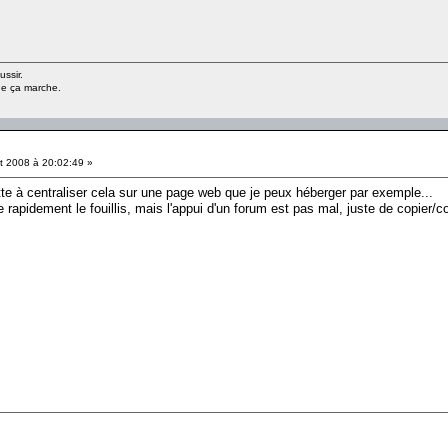
ussir.
ue ça marche.
et 2008 à 20:02:49 »
 à centraliser cela sur une page web que je peux héberger par exemple...
rapidement le fouillis, mais l'appui d'un forum est pas mal, juste de copier/co