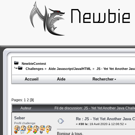
NewbieContest
Challenges
»
Aide Javascript/Java/HTML
»
JS - Yet Yet Another Ja
Accueil
Aide
Rechercher
Pages:
1
2
[
3
]
Auteur
Fil de discussion: JS - Yet Yet Another Java Chal
Seber
Re : JS - Yet Yet Another Java 
Profil challenge
«
#30 le:
19 Avril 2020 à 12:06:52 »
Bonjour à tous,