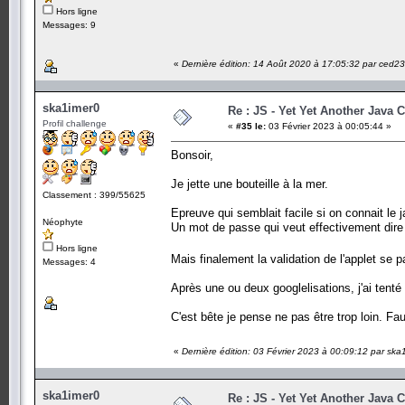
Hors ligne
Messages: 9
«
Dernière édition: 14 Août 2020 à 17:05:32 par ced2
ska1imer0
Re : JS - Yet Yet Another Java 
Profil challenge
«
#35 le:
03 Février 2023 à 00:05:44 »
Bonsoir,
Je jette une bouteille à la mer.
Classement : 399/55625
Epreuve qui semblait facile si on connait le j
Néophyte
Un mot de passe qui veut effectivement dire
Hors ligne
Mais finalement la validation de l'applet se
Messages: 4
Après une ou deux googlelisations, j'ai tenté
C'est bête je pense ne pas être trop loin. Fau
«
Dernière édition: 03 Février 2023 à 00:09:12 par ska
ska1imer0
Re : JS - Yet Yet Another Java 