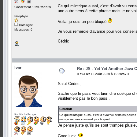
Ce qui m'intrigue aussi, c'est d'avoir vu cer
Classement : 3557/55625
une autre sens à cette phrase mais je ne voi
Néophyte
Voila, je suis un peu bloqué
Hors ligne
Messages: 9
Je vous remercie d'avance pour vos conseils
Cédric
Ivar
Re : JS - Yet Yet Another Java 
«
#33 le:
13 Août 2020 à 19:26:57 »
Salut Cédric,
Sache que le pass veut bien dire quelque cho
visiblement pas le bon pass..
Citation
Profil challenge
Ce qui m'intrigue aussi, c'est d'avoir vu certains post
mais je ne vois vraiment pas le quel.
Je pense juste qu'ils se sont trompés plusieu
Good luck