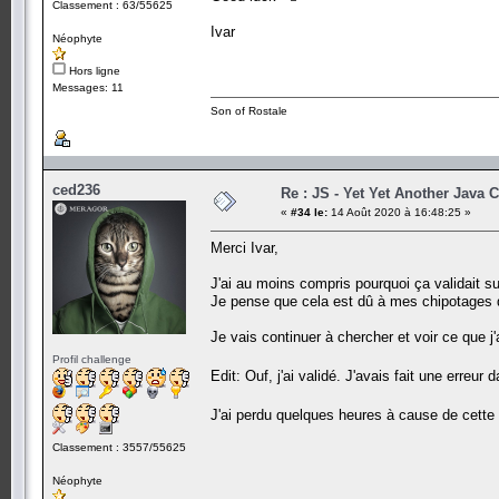
Classement : 63/55625
Ivar
Néophyte
Hors ligne
Messages: 11
Son of Rostale
ced236
Re : JS - Yet Yet Another Java 
«
#34 le:
14 Août 2020 à 16:48:25 »
Merci Ivar,
J'ai au moins compris pourquoi ça validait sur
Je pense que cela est dû à mes chipotages da
Je vais continuer à chercher et voir ce que j
Profil challenge
Edit: Ouf, j'ai validé. J'avais fait une erreu
J'ai perdu quelques heures à cause de cette 
Classement : 3557/55625
Néophyte