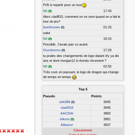
Prêt à repartir pour un tour
Nil
17:43
Alors cladff10, comment on se sent quand on a fait le
tour du jeu?
beethoven
01:33
salut
Nil
19:10
Possible. J'avais pas vu avant.
Ouroboros
17:29
tu prales des changements de logo datant d'y ya dix
ans et dont morgan12 à réondu récement ?
Nil
02:55
Très cool, en passant, le logo de dragon qui change
de temps en temps
Top 5
Pseudo
Points
sirk390
3945
cladff10
3945
AACDAI
3883
nikost
3881
Alkanor
3837
Classement