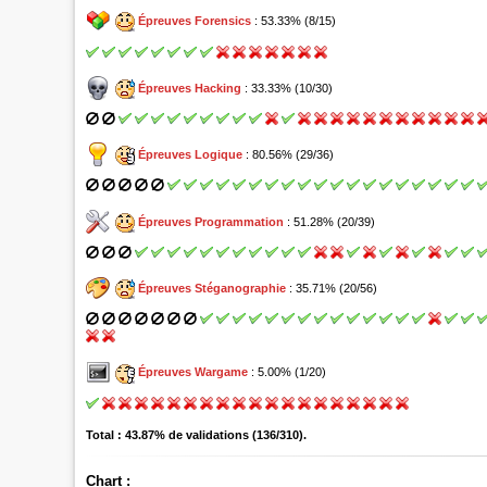
Épreuves Forensics
: 53.33% (8/15)
Épreuves Hacking
: 33.33% (10/30)
Épreuves Logique
: 80.56% (29/36)
Épreuves Programmation
: 51.28% (20/39)
Épreuves Stéganographie
: 35.71% (20/56)
Épreuves Wargame
: 5.00% (1/20)
Total : 43.87% de validations (136/310).
Chart :