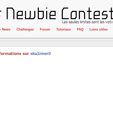
News
Challenges
Forum
Tutoriaux
FAQ
Liens utiles
ClientSide
IRC
Crackme
Newbie Con
formations sur
ska1imer0
Forensics
Liens
Cryptographie
Partenaires
Hacking
Réglement
Logique
Goodies
Programmation
L'incubateu
Stéganographie
Wargame
Tous les challenges