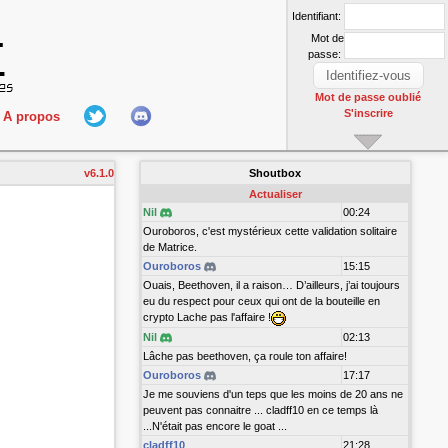
Identifiant:
Mot de
passe:
Mot de passe oublié
S'inscrire
A propos
L'équipe
v6.1.0
Shoutbox
nect
Hall Of Fame
Actualiser
Nil
00:24
Ouroboros, c'est mystérieux cette validation solitaire
de Matrice.
Ouroboros
15:15
Ouais, Beethoven, il a raison… D’ailleurs, j’ai toujours
eu du respect pour ceux qui ont de la bouteille en
crypto Lache pas l'affaire !
Nil
02:13
r
Lâche pas beethoven, ça roule ton affaire!
Ouroboros
17:17
Je me souviens d'un teps que les moins de 20 ans ne
peuvent pas connaitre ... cladff10 en ce temps là
...N'était pas encore le goat ...
cladff10
21:28