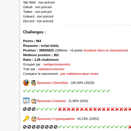
Site Web :
non précisé
Github :
non précisé
Twitter :
non précisé
Unikard :
non précisé
Discord :
non précisé
Challenges :
Points :
964
Royaume :
script kiddy
Position :
399/55625
(398ème : +6 points
localiser dans le classement
)
Meilleure position : 362
Ratio : 3.28 challs/mois
Grouper par :
catégories
/
points
Trier par :
validations
/
votes
Comparer le classement :
par validations
/
par votes
Épreuves ClientSide
: 100.00% (20/20)
Épreuves Crackme
: 11.90% (5/42)
Épreuves Cryptographie
: 44.23% (23/52)