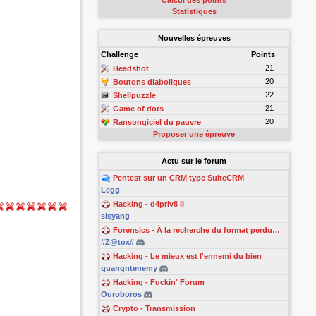
Calcul des points
Statistiques
Nouvelles épreuves
Challenge
Points
21
Headshot
20
Boutons diaboliques
22
Shellpuzzle
21
Game of dots
20
Ransongiciel du pauvre
Proposer une épreuve
Actu sur le forum
Pentest sur un CRM type SuiteCRM
Legg
Hacking - d4priv8 II
sisyang
Forensics - À la recherche du format perdu…
#Z@tox#
Hacking - Le mieux est l'ennemi du bien
quangntenemy
Hacking - Fuckin' Forum
Ouroboros
Crypto - Transmission