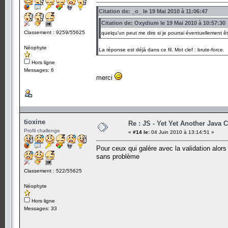
Citation de: _o_ le 19 Mai 2010 à 11:06:47
Citation de: Oxydium le 19 Mai 2010 à 10:57:30
Classement : 9259/55625
quelqu'un peut me dire si je pourrai éventuellement êt
Néophyte
La réponse est déjà dans ce fil. Mot clef : brute-force.
Hors ligne
Messages: 6
merci
tioxine
Re : JS - Yet Yet Another Java 
Profil challenge
«
#14 le:
04 Juin 2010 à 13:14:51 »
Pour ceux qui galère avec la validation alor
sans problème
Classement : 522/55625
Néophyte
Hors ligne
Messages: 33