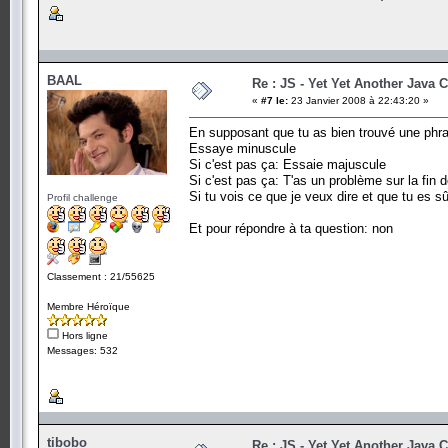
BAAL
Re : JS - Yet Yet Another Java 
«
#7 le:
23 Janvier 2008 à 22:43:20 »
En supposant que tu as bien trouvé une phrase 
Essaye minuscule
Si c'est pas ça: Essaie majuscule
Si c'est pas ça: T'as un problème sur la fin 
Si tu vois ce que je veux dire et que tu es sû
Profil challenge
Et pour répondre à ta question: non
Classement : 21/55625
Membre Héroïque
Hors ligne
Messages: 532
tibobo
Re : JS - Yet Yet Another Java 