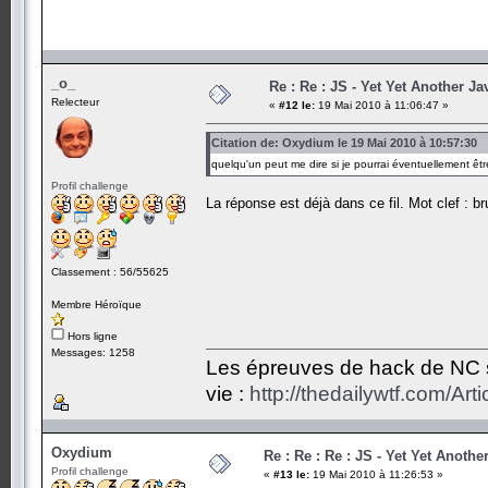
_o_
Re : Re : JS - Yet Yet Another J
Relecteur
«
#12 le:
19 Mai 2010 à 11:06:47 »
Citation de: Oxydium le 19 Mai 2010 à 10:57:30
quelqu'un peut me dire si je pourrai éventuellement êtr
Profil challenge
La réponse est déjà dans ce fil. Mot clef : br
Classement : 56/55625
Membre Héroïque
Hors ligne
Messages: 1258
Les épreuves de hack de NC so
vie :
http://thedailywtf.com/Ar
Oxydium
Re : Re : Re : JS - Yet Yet Anoth
Profil challenge
«
#13 le:
19 Mai 2010 à 11:26:53 »