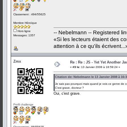
Classement : 494/55625
Membre Héroïque
Hors ligne
-- Nebelmann -- Registered li
Messages: 1357
«Si les lecteurs étaient des c
attention à ce qu'ils écrivent...
Zmx
Re : Re : JS - Yet Yet Another J
«
#3 le:
13 Janvier 2008 à 18:59:24 »
Citation de: Nebelmann le 13 Janvier 2008 à 16:
Je sais pas pourquoi mais quand je vois ce genre de c
C'est grave, docteur ?
Oui, c'est grave.
Profil challenge
Classement : 88/55625