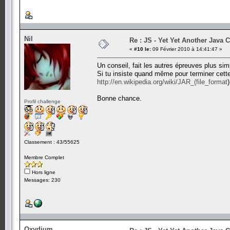
Nil
Re : JS - Yet Yet Another Java 
«
#10 le:
09 Février 2010 à 14:41:47 »
Un conseil, fait les autres épreuves plus simp
Si tu insiste quand même pour terminer cette é
http://en.wikipedia.org/wiki/JAR_(file_format
)
Bonne chance.
Profil challenge
Classement : 43/55625
Membre Complet
Hors ligne
Messages: 230
Oxydium