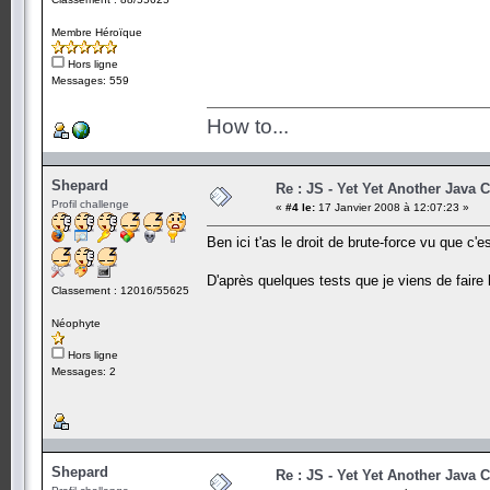
Membre Héroïque
Hors ligne
Messages: 559
How to...
Shepard
Re : JS - Yet Yet Another Java 
Profil challenge
«
#4 le:
17 Janvier 2008 à 12:07:23 »
Ben ici t'as le droit de brute-force vu que c'
D'après quelques tests que je viens de faire
Classement : 12016/55625
Néophyte
Hors ligne
Messages: 2
Shepard
Re : JS - Yet Yet Another Java 