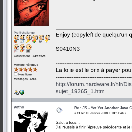
Profil challenge
Enjoy (copyleft de quelqu'un qu
S0410N3
Classement : 13/55625
-------------------------------------------
Membre Héroïque
La folie est le prix à payer po
Hors ligne
-------------------------------------------
Messages: 1264
http://forum.hardware.fr/hfr/D
sujet_19265_1.htm
yotho
Re : JS - Yet Yet Another Java 
«
#1 le:
10 Janvier 2008 à 18:51:46 »
Salut à tous...
J'ai réussis à finir l'épreuve précédente et j