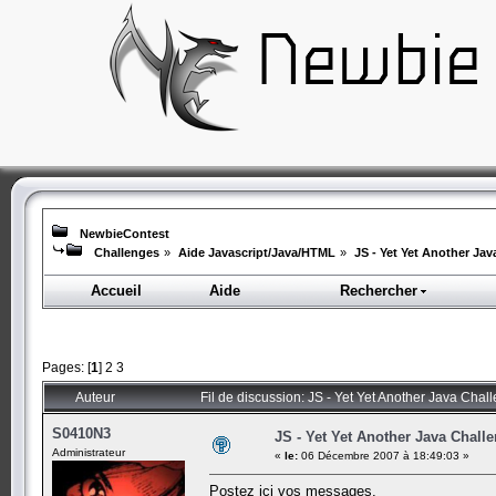
NewbieContest
Challenges
»
Aide Javascript/Java/HTML
»
JS - Yet Yet Another Ja
Accueil
Aide
Rechercher
Pages: [
1
]
2
3
Auteur
Fil de discussion: JS - Yet Yet Another Java Chal
S0410N3
JS - Yet Yet Another Java Chall
Administrateur
«
le:
06 Décembre 2007 à 18:49:03 »
Postez ici vos messages.