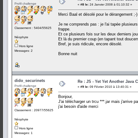
Profil challenge
«
#8 le:
24 Janvier 2008 à 01:10:32 »
Merci Baal et désolé pour le dérangement ;-)
Je ne comprends pas : je l'ai tapée plusieurs
Classement : 5404/55625
frappe.
Et ce plusieurs fois sur les deux derniers jo
Néophyte
Et là du premier coup (en tapant tout doucem
Bref, je suis ridicule, encore désolé.
Hors ligne
Messages: 2
Bonne nuit
dido_securinets
Re : JS - Yet Yet Another Java 
Profil challenge
«
#9 le:
09 Février 2010 à 13:40:31 »
Bonjour,
J'ai télécharger un trcu ***.jar mais j'arrive 
j'ai besoin d'aide merci
Classement : 20977/55625
Néophyte
Hors ligne
Messages: 1