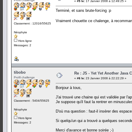
Profil challenge
«
#5 le:
17 Janvier 2008 à 12:49:25 »
Terminé, et sans brute-forcing :p
Vraiment chouette ce chalenge, à recomman
Classement : 12016/55625
Néophyte
Hors ligne
Messages: 2
tibobo
Re : JS - Yet Yet Another Java 
Profil challenge
«
#6 le:
23 Janvier 2008 à 22:22:29 »
Bonjour à tous,
J'ai trouvé une chaine qui est validée par l'ap
Classement : 5404/55625
Je suppose qu'il faut la rentrer en minuscul
Néophyte
D'où ma question : faut-il insérer des espac
Hors ligne
Si quelqu'un qui a trouvé a quelques seconde
Messages: 2
Merci d'avance et bonne soirée ;-)