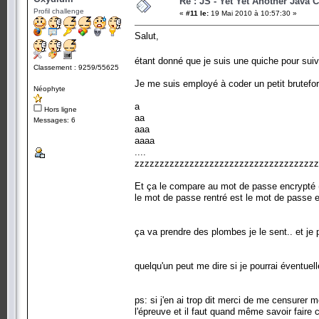
Re : JS - Yet Yet Another Java 
Profil challenge
«
#11 le:
19 Mai 2010 à 10:57:30 »
Salut,
étant donné que je suis une quiche pour sui
Classement : 9259/55625
Je me suis employé à coder un petit bruteforc
Néophyte
a
Hors ligne
aa
Messages: 6
aaa
aaaa
....
zzzzzzzzzzzzzzzzzzzzzzzzzzzzzzzzzzzzz
Et ça le compare au mot de passe encrypté (
le mot de passe rentré est le mot de passe en
ça va prendre des plombes je le sent.. et je p
quelqu'un peut me dire si je pourrai éventuel
ps: si j'en ai trop dit merci de me censurer
l'épreuve et il faut quand même savoir faire 