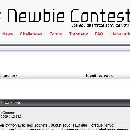
News
Challenges
Forum
Tutoriaux
FAQ
Liens util
Crackme
IRC
ClientSide
Newbi
Cryptographie
Liens
Forensics
chercher
Identifiez-vous
Parten
Hacking
Régle
Logique
Goodi
Programmation
 217405 fois)
L'incu
Stéganographie
IrcCaesar
l 2009 à 12:13:54 »
Wargame
a en python avec des sockets , aucun souci sauf que , lorsque j'envoi "
Tous les challenges
 start' , il me tronque le start -_- du coup ca envoi que .challenge_caesar e