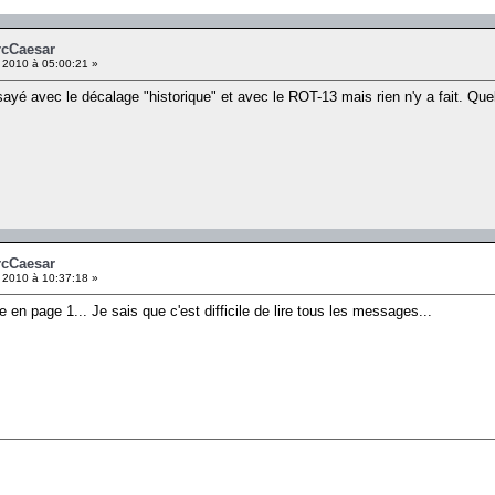
IrcCaesar
l 2010 à 05:00:21 »
ssayé avec le décalage "historique" et avec le ROT-13 mais rien n'y a fait. Que
IrcCaesar
l 2010 à 10:37:18 »
 page 1... Je sais que c'est difficile de lire tous les messages...