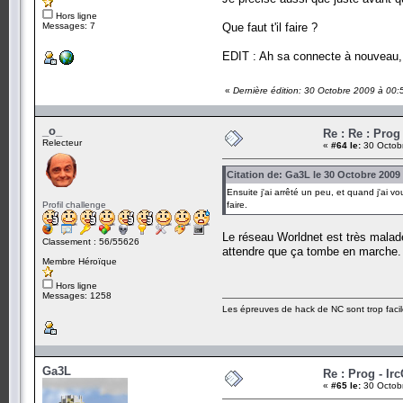
Hors ligne
Messages: 7
Que faut t'il faire ?
EDIT : Ah sa connecte à nouveau, 
«
Dernière édition: 30 Octobre 2009 à 00
_o_
Re : Re : Prog
Relecteur
«
#64 le:
30 Octobr
Citation de: Ga3L le 30 Octobre 2009
Ensuite j'ai arrêté un peu, et quand j'ai vo
Profil challenge
faire.
Le réseau Worldnet est très malade 
Classement : 56/55626
attendre que ça tombe en marche. La
Membre Héroïque
Hors ligne
Messages: 1258
Les épreuves de hack de NC sont trop facil
Ga3L
Re : Prog - Ir
«
#65 le:
30 Octobr