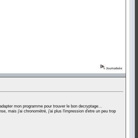
Journalisée
d'adapter mon programme pour trouver le bon decryptage...
e, mais j'ai chronométré, j'ai plus l'impression d'etre un peu trop