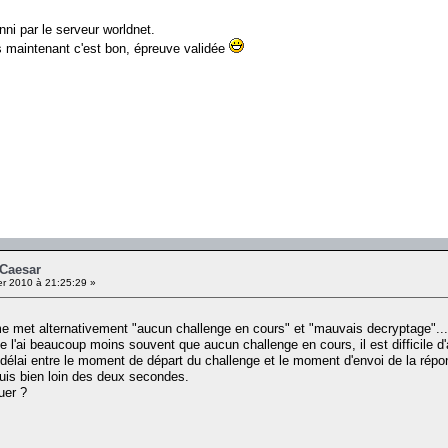
nni par le serveur worldnet.
is maintenant c'est bon, épreuve validée
cCaesar
er 2010 à 21:25:29 »
me met alternativement "aucun challenge en cours" et "mauvais decryptage"...
l'ai beaucoup moins souvent que aucun challenge en cours, il est difficile 
délai entre le moment de départ du challenge et le moment d'envoi de la répons
suis bien loin des deux secondes.
uer ?