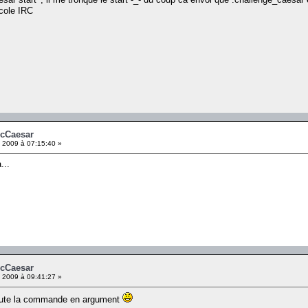
ocole IRC
IrcCaesar
 2009 à 07:15:40 »
...
IrcCaesar
 2009 à 09:41:27 »
toute la commande en argument