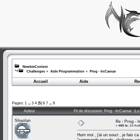
NewbieContest
Challenges
»
Aide Programmation
»
Prog - IrcCaesar
Accueil
Aide
Re
Pages:
1
...
3
4
[
5
]
6
7
...
9
Auteur
Fil de discussion: Prog - IrcCaesar (Lu
Shaolan
Re : Prog - 
«
#60 le:
24 Avri
Hum moi , j'ai un souci , je fais c
"commande pseudo .challenge_caesar