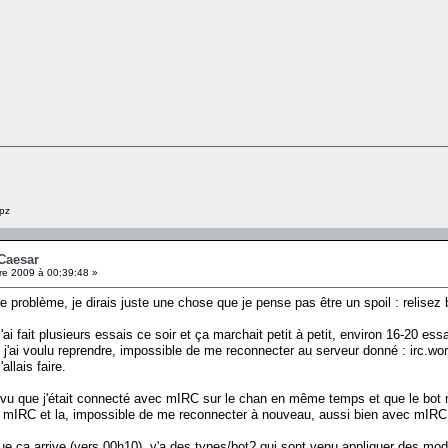
pz
cCaesar
e 2009 à 00:39:48 »
e problème, je dirais juste une chose que je pense pas être un spoil : relisez
j'ai fait plusieurs essais ce soir et ça marchait petit à petit, environ 16-20 ess
 j'ai voulu reprendre, impossible de me reconnecter au serveur donné : irc.world
allais faire.
e, vu que j'était connecté avec mIRC sur le chan en même temps et que le bot 
é mIRC et la, impossible de me reconnecter à nouveau, aussi bien avec mI
que ça arrive (vers 00h10), y'a des types/bot? qui sont venu appliquer des m