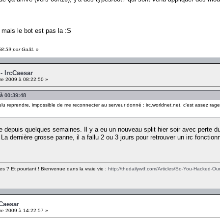
mais le bot est pas la :S
:58:59 par Ga3L
»
 - IrcCaesar
e 2009 à 08:22:50 »
 à 00:39:48
ulu reprendre, impossible de me reconnecter au serveur donné : irc.worldnet.net, c'est assez rageant, 
depuis quelques semaines. Il y a eu un nouveau split hier soir avec perte du s
 dernière grosse panne, il a fallu 2 ou 3 jours pour retrouver un irc fonctionn
es ? Et pourtant ! Bienvenue dans la vraie vie :
http://thedailywtf.com/Articles/So-You-Hacked-Our
cCaesar
e 2009 à 14:22:57 »