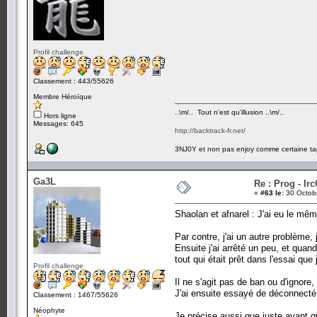
Profil challenge
Classement : 443/55626
Membre Héroïque
..\m/.. Tout n'est qu'illusion ..\m/..
Hors ligne
Messages: 645
http://backtrack-fr.net/
3NJ0Y et non pas enjoy comme certaine ta
Ga3L
Re : Prog - Ir
«
#63 le:
30 Octobr
Shaolan et afnarel : J'ai eu le mêm
Par contre, j'ai un autre problème, 
Ensuite j'ai arrêté un peu, et quand
tout qui était prêt dans l'essai que j'
Profil challenge
Il ne s'agit pas de ban ou d'ignor
J'ai ensuite essayé de déconnect
Classement : 1467/55626
Néophyte
Je précise aussi que juste avant 