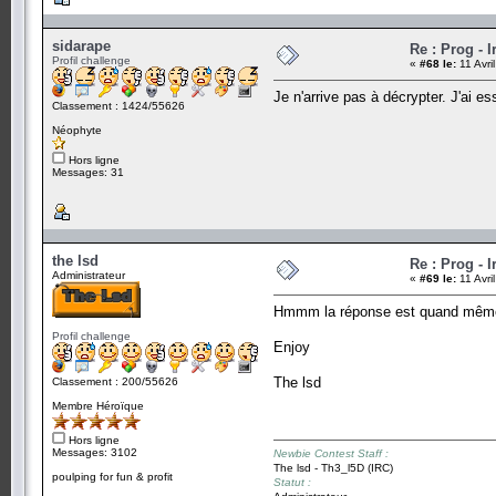
sidarape
Re : Prog - 
Profil challenge
«
#68 le:
11 Avri
Je n'arrive pas à décrypter. J'ai e
Classement : 1424/55626
Néophyte
Hors ligne
Messages: 31
the lsd
Re : Prog - 
Administrateur
«
#69 le:
11 Avri
Hmmm la réponse est quand même en
Profil challenge
Enjoy
The lsd
Classement : 200/55626
Membre Héroïque
Hors ligne
Messages: 3102
Newbie Contest Staff :
The lsd - Th3_l5D (IRC)
poulping for fun & profit
Statut :