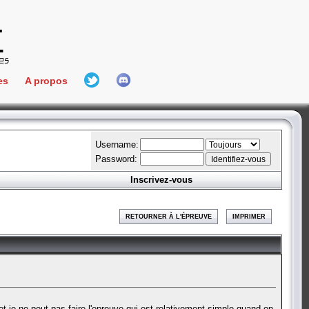
es
A propos
L'équipe
e Connect
Hall Of Fame
Username:
Password:
Inscrivez-vous
aires
ment
RETOURNER À L'ÉPREUVE
IMPRIMER
es
bateur
t je ne peut pas faire l'epreuve qui est relativement simple quand on