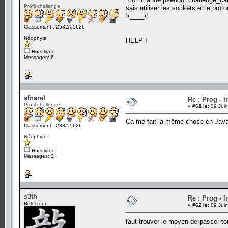
Profil challenge
sais utiliser les sockets et le prot
>____<
Classement : 2532/55626
Néophyte
HELP !
Hors ligne
Messages: 6
afnarel
Re : Prog - 
Profil challenge
«
#61 le:
09 Juin
Ca me fait la même chose en Java
Classement : 288/55626
Néophyte
Hors ligne
Messages: 2
s3th
Re : Prog - 
Relecteur
«
#62 le:
09 Juin
faut trouver le moyen de passer 