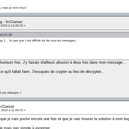
, mais je m'en fous !
g - IrcCaesar
l 2010 à 14:48:10 »
 10:37:18
.. Je sais que c'est difficile de lire tous les messages...
lusieurs fois. J'y faisais d'ailleurs allusion à deux fois dans mon message...
 qu'il fallait faire. J'essayais de crypter au lieu de décrypter...
59 par sidarape
»
IrcCaesar
l 2010 à 11:49:23 »
que je vais poster encore une fois et que je vais trouver la solution à mon b
ple mais pas simple à exprimer...