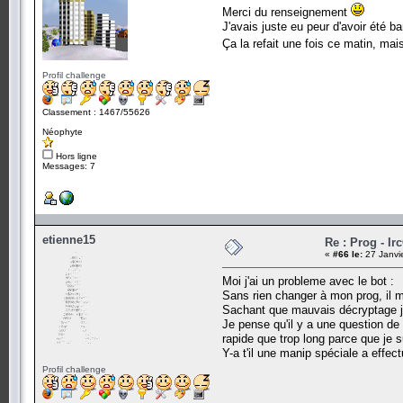
Merci du renseignement
J'avais juste eu peur d'avoir été ba
Ça la refait une fois ce matin, ma
Profil challenge
Classement : 1467/55626
Néophyte
Hors ligne
Messages: 7
etienne15
Re : Prog - Ir
«
#66 le:
27 Janvi
Moi j'ai un probleme avec le bot :
Sans rien changer à mon prog, il 
Sachant que mauvais décryptage je 
Je pense qu'il y a une question de 
rapide que trop long parce que je 
Y-a t'il une manip spéciale a effect
Profil challenge