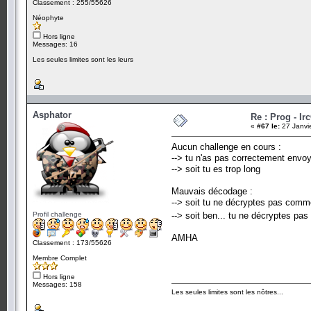
Classement : 255/55626
Néophyte
Hors ligne
Messages: 16
Les seules limites sont les leurs
Asphator
Re : Prog - Ir
«
#67 le:
27 Janvi
Aucun challenge en cours :
--> tu n'as pas correctement envoy
--> soit tu es trop long
Mauvais décodage :
--> soit tu ne décryptes pas comme
Profil challenge
--> soit ben... tu ne décryptes pa
AMHA
Classement : 173/55626
Membre Complet
Hors ligne
Messages: 158
Les seules limites sont les nôtres...