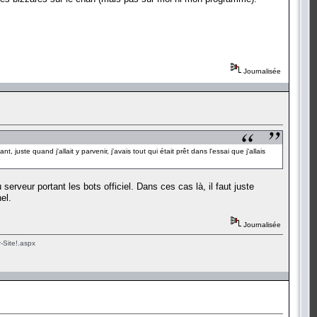
Journalisée
juste quand j'allait y parvenir, j'avais tout qui était prêt dans l'essai que j'allais
erveur portant les bots officiel. Dans ces cas là, il faut juste
el.
Journalisée
-Site!.aspx