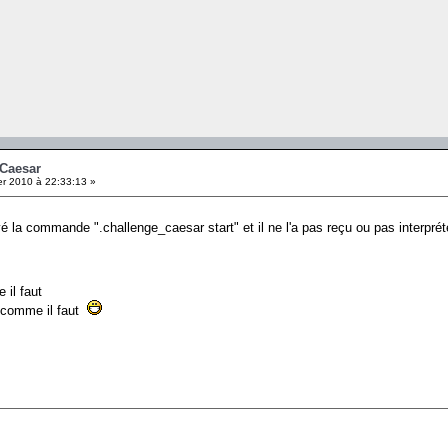
cCaesar
er 2010 à 22:33:13 »
é la commande ".challenge_caesar start" et il ne l'a pas reçu ou pas interprét
 il faut
s comme il faut