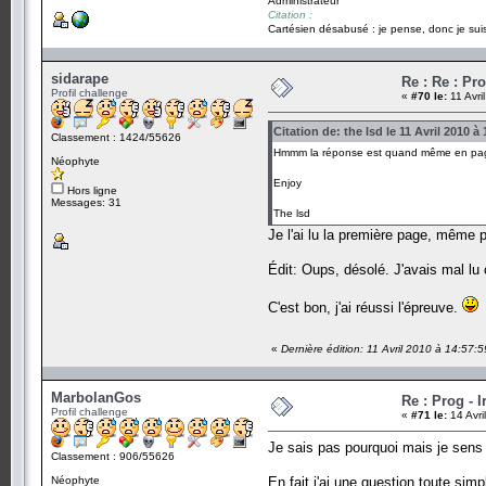
Administrateur
Citation :
Cartésien désabusé : je pense, donc je suis
sidarape
Re : Re : Pro
Profil challenge
«
#70 le:
11 Avri
Citation de: the lsd le 11 Avril 2010 à
Classement : 1424/55626
Hmmm la réponse est quand même en page 1.
Néophyte
Enjoy
Hors ligne
Messages: 31
The lsd
Je l'ai lu la première page, même p
Édit: Oups, désolé. J'avais mal lu ce
C'est bon, j'ai réussi l'épreuve.
«
Dernière édition: 11 Avril 2010 à 14:57:
MarbolanGos
Re : Prog - 
Profil challenge
«
#71 le:
14 Avri
Je sais pas pourquoi mais je sens 
Classement : 906/55626
Néophyte
En fait j'ai une question toute sim