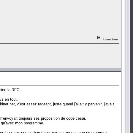
Journalisée
 bien la RFC.
ais en tout.
net.net, c'est assez rageant, juste quand j'allait y parvenir, j'avais
m'envoyait toujours ses proposition de code cesar.
RC qu'avec mon programme.
odes bizzares sur le chan (mais pas sur moi ni mon programme).