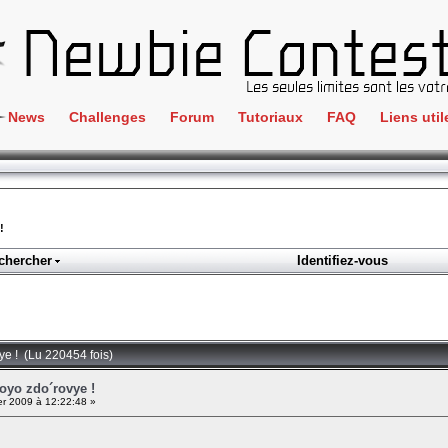
News
Challenges
Forum
Tutoriaux
FAQ
Liens util
Crackme
IRC
ClientSide
Newbi
Cryptographie
Liens
!
Forensics
chercher
Identifiez-vous
Parten
Hacking
Régle
Logique
Goodi
Programmation
vye ! (Lu 220454 fois)
L'incu
Stéganographie
voyo zdo´rovye !
er 2009 à 12:22:48 »
Wargame
Tous les challenges