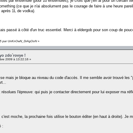
ités par ensemble (pour 10 ensembles), je crois que j'en ai pour un certain 
mething (ce que je n'ai absolument pas le courage de faire à une heure pareil
e, après 1L de vodka).
tais passé à côté d'un truc essentiel. Merci à eldergob pour son coup de pouc
43:45 par UnKnOwN_DrAgOoN
»
oyo zdo´rovye !
re 2009 à 13:22:16 »
asse mais je bloque au niveau du code d'accès. Il me semble avoir trouvé les "
t...
ésolues l'épreuve: qui puis je contacter directement pour lui exposer ma réfl
 c'est moche, la prochaine fois utilise le bouton éditer (en haut à droite). Je 
 :