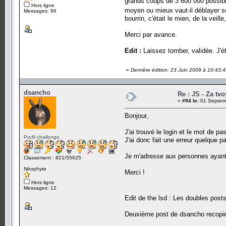
grands coups de 3 600 000 possibil
Hors ligne
moyen ou mieux vaut-il déblayer so
Messages: 86
bourrin, c'était le mien, de la veill
Merci par avance.
Edit :
Laissez tomber, validée. J'é
«
Dernière édition: 23 Juin 2009 à 10:
dsancho
Re : JS - Za tv
«
#94 le:
01 Septemb
Bonjour,
J'ai trouvé le login et le mot de p
Profil challenge
J'ai donc fait une erreur quelque par
Je m'adresse aux personnes ayant r
Classement : 821/55625
Néophyte
Merci !
Hors ligne
Messages: 12
Edit de the lsd : Les doubles posts
Deuxième post de dsancho recopié