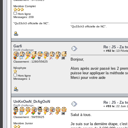
Membre Complet
Hors ligne
Messages: 209
"Qu33ch3 officielle de NC".
"Qu33ch3 officielle de NC".
Garfi
Re : JS - Za t
Profil challenge
«
#92 le:
13 Févri
Bonjour,
Classement : 1280/55625
Néophyte
Alors après avoir passé les 2 premi
puisse leur appliquer la méthode s
Hors ligne
Merci pour votre aide
Messages: 1
UnKnOwN_DrAgOoN
Re : JS - Za t
Profil challenge
«
#93 le:
22 Juin 
Salut à tous.
Classement : 59/55625
Membre Junior
Je suis sur la dernière étape, c'est