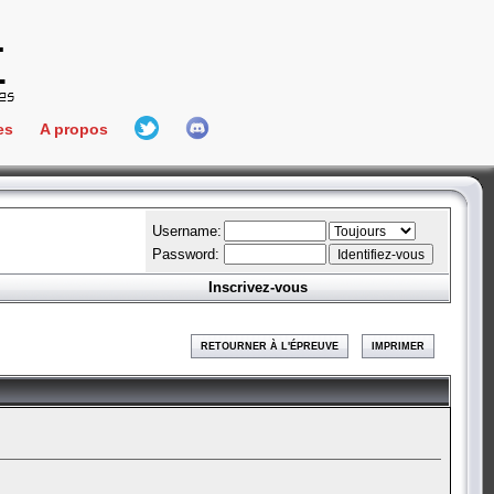
es
A propos
L'équipe
e Connect
Hall Of Fame
Username:
Password:
Inscrivez-vous
aires
ment
RETOURNER À L'ÉPREUVE
IMPRIMER
es
bateur