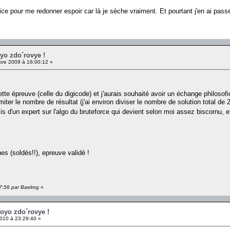
dice pour me redonner espoir car là je sèche vraiment. Et pourtant j'en ai pas
oyo zdo´rovye !
re 2009 à 16:00:12 »
ette épreuve (celle du digicode) et j'aurais souhaité avoir un échange philosof
miter le nombre de résultat (j'ai environ diviser le nombre de solution total de 
vis d'un expert sur l'algo du bruteforce qui devient selon moi assez biscornu, et
es (soldés!!), epreuve validé !
57:56 par Baelrog
»
voyo zdo´rovye !
010 à 23:29:40 »