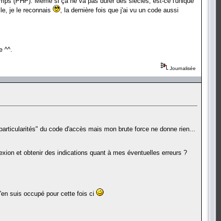
temps (PHP). Même si ça ne va pas durer des siècles, est-ce l'unique
le, je le reconnais
, la dernière fois que j'ai vu un code aussi
e ^^.
Journalisée
particularités" du code d'accès mais mon brute force ne donne rien...
exion et obtenir des indications quant à mes éventuelles erreurs ?
m'en suis occupé pour cette fois ci