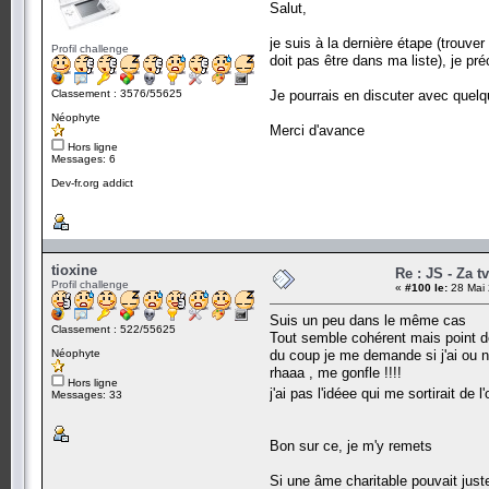
Salut,
je suis à la dernière étape (trouve
Profil challenge
doit pas être dans ma liste), je p
Classement : 3576/55625
Je pourrais en discuter avec quelqu'
Néophyte
Merci d'avance
Hors ligne
Messages: 6
Dev-fr.org addict
tioxine
Re : JS - Za t
Profil challenge
«
#100 le:
28 Mai 
Suis un peu dans le même cas
Classement : 522/55625
Tout semble cohérent mais point de 
Néophyte
du coup je me demande si j'ai ou 
rhaaa , me gonfle !!!!
Hors ligne
j'ai pas l'idéee qui me sortirait de
Messages: 33
Bon sur ce, je m'y remets
Si une âme charitable pouvait just