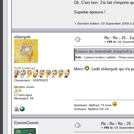
Ok. C'est bon. J'ai fait n'importe qu
Superbe épreuve !
«
Dernière édition: 03 Septembre 2009 à 2
eldergob
Re : Re : JS - Z
«
#95 le:
04 Septemb
Citation de: UnKnOwN_DrAgOoN le 22
Edit :
Laissez tomber, validée. J'étais pas
Profil challenge
Merci
. Ledit
eldergob
qui n'a p
Classement : 639/55625
Membre Junior
Hors ligne
Messages: 59
Hardware: MyBrain 70 beta
Software: MyMind OS rc5
CommComm
Re : Re : Re : JS 
«
#96 le:
04 Septembre