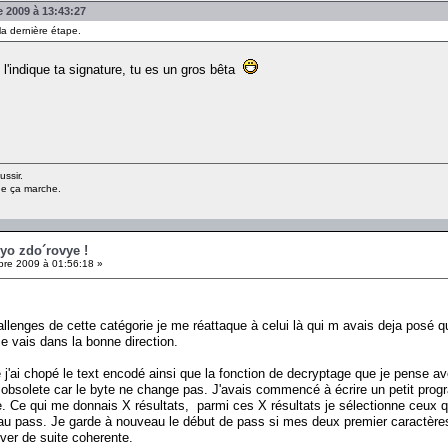
e 2009 à 13:43:27
 la dernière étape.
l'indique ta signature, tu es un gros bêta
ussir.
ue ça marche.
oyo zdo´rovye !
re 2009 à 01:56:18 »
hallenges de cette catégorie je me réattaque à celui là qui m avais deja posé q
e vais dans la bonne direction.
e j'ai chopé le text encodé ainsi que la fonction de decryptage que je pense a
s obsolete car le byte ne change pas. J'avais commencé à écrire un petit pro
 Ce qui me donnais X résultats, parmi ces X résultats je sélectionne ceux qui
 au pass. Je garde à nouveau le début de pass si mes deux premier caractères d
uver de suite coherente.