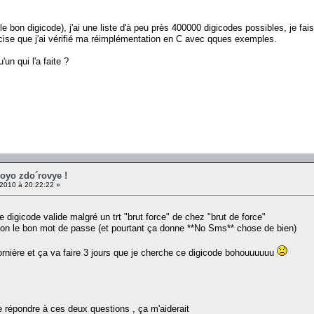
r le bon digicode), j'ai une liste d'à peu près 400000 digicodes possibles, je f
récise que j'ai vérifié ma réimplémentation en C avec qques exemples.
un qui l'a faite ?
voyo zdo´rovye !
2010 à 20:22:22 »
digicode valide malgré un trt "brut force" de chez "brut de force"
non le bon mot de passe (et pourtant ça donne **No Sms** chose de bien)
 l'ornière et ça va faire 3 jours que je cherche ce digicode bohouuuuuu
e répondre à ces deux questions , ça m'aiderait