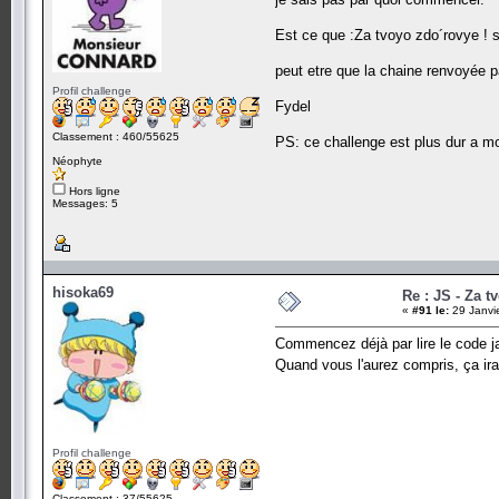
Est ce que :Za tvoyo zdo´rovye ! 
peut etre que la chaine renvoyée pa
Profil challenge
Fydel
Classement : 460/55625
PS: ce challenge est plus dur a mo
Néophyte
Hors ligne
Messages: 5
hisoka69
Re : JS - Za t
«
#91 le:
29 Janvi
Commencez déjà par lire le code ja
Quand vous l'aurez compris, ça i
Profil challenge
Classement : 37/55625