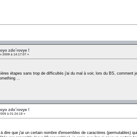
voyo zdo´rovye !
er 2009 à 14:17:07 »
ères étapes sans trop de difficultés j'ai du mal à voir, lors du BS, comment j
omething ...
voyo zdo´rovye !
2009 à 01:24:19 »
 à dire que j'ai un certain nombre d'ensembles de caractères (permutables) qui v