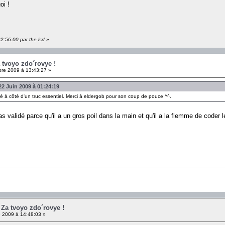
oi !
2:56:00 par the lsd
»
a tvoyo zdo´rovye !
re 2009 à 13:43:27 »
 Juin 2009 à 01:24:19
sé à côté d'un truc essentiel. Merci à eldergob pour son coup de pouce ^^.
as validé parce qu'il a un gros poil dans la main et qu'il a la flemme de coder l
- Za tvoyo zdo´rovye !
 2009 à 14:48:03 »