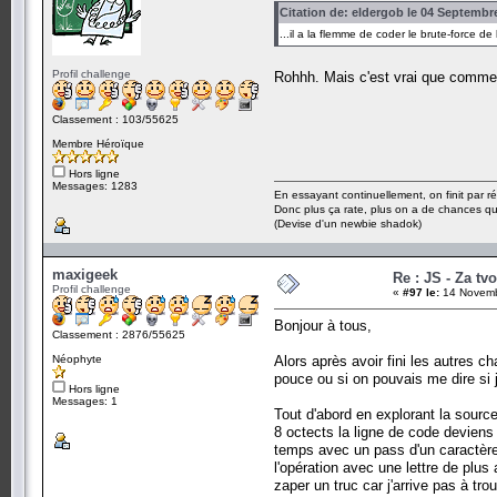
Citation de: eldergob le 04 Septembr
...il a la flemme de coder le brute-force de
Profil challenge
Rohhh. Mais c'est vrai que comme 
Classement : 103/55625
Membre Héroïque
Hors ligne
Messages: 1283
En essayant continuellement, on finit par ré
Donc plus ça rate, plus on a de chances q
(Devise d'un newbie shadok)
maxigeek
Re : JS - Za tv
Profil challenge
«
#97 le:
14 Novemb
Bonjour à tous,
Classement : 2876/55625
Néophyte
Alors après avoir fini les autres c
pouce ou si on pouvais me dire si j
Hors ligne
Messages: 1
Tout d'abord en explorant la sourc
8 octects la ligne de code devien
temps avec un pass d'un caractère.
l'opération avec une lettre de plus
zaper un truc car j'arrive pas à tro