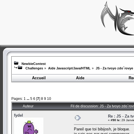
NewbieContest
Challenges
»
Aide Javascript/Java/HTML
»
JS - Za tvoyo zdo´rovye 
Accueil
Aide
Re
Pages:
1
...
5
6
[
7
]
8
9
10
Auteur
Fil de discussion: JS - Za tvoyo zdo´ro
fydel
Re : JS - Za t
«
#90 le:
29 Janvi
Pareil que toi bibijosh, je bloque.
je sais pas par quoi commencer.