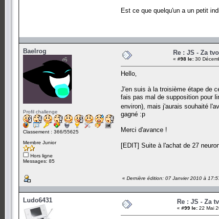
Est ce que quelqu'un a un petit in
Baelrog
Re : JS - Za tv
«
#98 le:
30 Décemb
Hello,
J'en suis à la troisième étape de c
fais pas mal de supposition pour li
environ), mais j'aurais souhaité l'a
Profil challenge
gagné :p
Merci d'avance !
Classement : 366/55625
Membre Junior
[EDIT] Suite à l'achat de 27 neuron
Hors ligne
Messages: 85
«
Dernière édition: 07 Janvier 2010 à 17:
Ludo6431
Re : JS - Za t
«
#99 le:
22 Mai 2