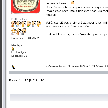
un peu la base...
Donc j'ai rajouté un espace entre chaque val
j'avais calculées, mais bon c'est pas vraime
résultat.
Profil challenge
Voilà, ça fait pas vraiment avancer le schmilb
leur donnera peut-être une idée
Edit: oubliez-moi, c'est n'importe quoi ce que j
Classement : 1488/55625
Néophyte
Hors ligne
Messages: 32
«
Dernière édition: 19 Janvier 2009 à 14:36:34 par bibi
Pages:
1
...
4
5
[
6
]
7
8
...
10