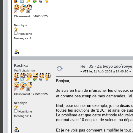
Classement : 346/55625
Néophyte
Hors ligne
Messages: 1
Kochka
Re : JS - Za tvoyo zdo´rovye 
Profil challenge
«
#78 le:
11 Août 2008 à 14:40:30 »
Bonjour,
Je suis en train de m'arracher les cheveux su
Classement : 715/55625
et comme beaucoup de mes camarades, j'ai l'
Néophyte
Bref, pour donner un exemple, je me disais q
toutes les solutions de 'BDC', et ainsi de s
Hors ligne
Le problème est que cette méthode récursive
Messages: 4
(surtout avec 10 couples de valeurs au départ
Et je ne vois pas comment simplifier le tout 