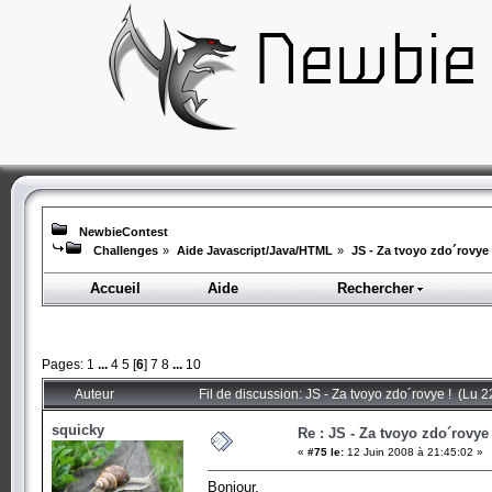
NewbieContest
Challenges
»
Aide Javascript/Java/HTML
»
JS - Za tvoyo zdo´rovye 
Accueil
Aide
Rechercher
Pages:
1
...
4
5
[
6
]
7
8
...
10
Auteur
Fil de discussion: JS - Za tvoyo zdo´rovye ! (Lu 2
squicky
Re : JS - Za tvoyo zdo´rovye 
«
#75 le:
12 Juin 2008 à 21:45:02 »
Bonjour,