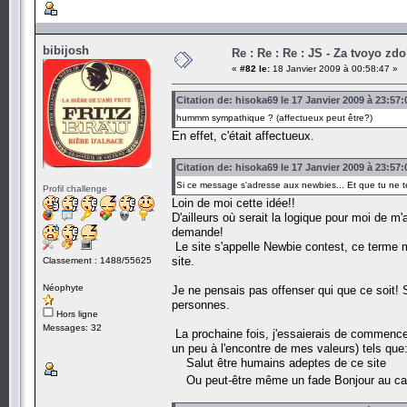
bibijosh
Re : Re : Re : JS - Za tvoyo zdo
«
#82 le:
18 Janvier 2009 à 00:58:47 »
Citation de: hisoka69 le 17 Janvier 2009 à 23:57:
hummm sympathique ? (affectueux peut être?)
En effet, c'était affectueux.
Citation de: hisoka69 le 17 Janvier 2009 à 23:57:
Si ce message s'adresse aux newbies... Et que tu ne 
Profil challenge
Loin de moi cette idée!!
D'ailleurs où serait la logique pour moi de 
demande!
Le site s'appelle Newbie contest, ce terme 
site.
Classement : 1488/55625
Néophyte
Je ne pensais pas offenser qui que ce soit!
personnes.
Hors ligne
Messages: 32
La prochaine fois, j'essaierais de commence
un peu à l'encontre de mes valeurs) tels que
Salut être humains adeptes de ce site
Ou peut-être même un fade Bonjour au cas