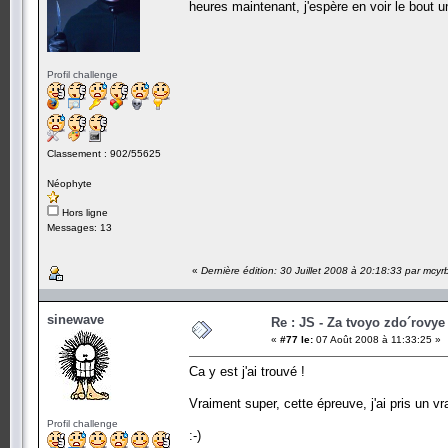
heures maintenant, j'espère en voir le bout u
Profil challenge
Classement : 902/55625
Néophyte
Hors ligne
Messages: 13
«
Dernière édition: 30 Juillet 2008 à 20:18:33 par mcyr
sinewave
Re : JS - Za tvoyo zdo´rovye 
«
#77 le:
07 Août 2008 à 11:33:25 »
Ca y est j'ai trouvé !
Vraiment super, cette épreuve, j'ai pris un vrai
Profil challenge
:-)