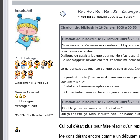
hisoka69
Re : Re : Re : Re : JS - Za tvoyo
«
#85 le:
18 Janvier 2009 à 12:59:18 »
Citation de: bibijosh le 18 Janvier 2009 à 00:58:4
Citation de: hisoka69 le 17 Janvier 2009 à 23:57
Si ce message s'adresse aux newbies... Et que tu ne
Loin de moi cette idée!!
D'ailleurs où serait la logique pour moi de m'adresse
Profil challenge
Le site s'appelle Newbie contest, ce terme me semblait
Je ne pensais pas offenser qui que ce soit! Si cela à
La prochaine fois, j'essaierais de commencer mes posts
valeurs) tels que:
Classement : 37/55625
Salut être humains adeptes de ce site
Membre Complet
Ou peut-être même un fade Bonjour au cas ou une p
Hors ligne
Citation de: hisoka69 le 17 Janvier 2009 à 23:57
Messages: 209
PS: Oui je suis de mauvais poils et alors ?
Oui ça doit être ça. Mais t'inquiète pas, une bonne nuit 
"Qu33ch3 officielle de NC".
Oui oui c'était plus pour faire réagir qu'un r
Me considérant encore comme un débutant e