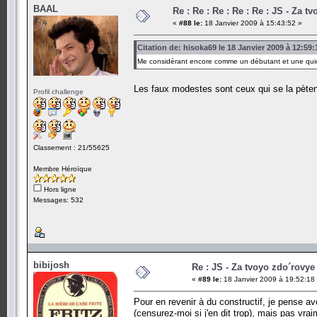
BAAL
Re : Re : Re : Re : Re : JS - Za t
«
#88 le:
18 Janvier 2009 à 15:43:52 »
Citation de: hisoka69 le 18 Janvier 2009 à 12:59:
Me considérant encore comme un débutant et une quic
Les faux modestes sont ceux qui se la pèten
Profil challenge
Classement : 21/55625
Membre Héroïque
Hors ligne
Messages: 532
bibijosh
Re : JS - Za tvoyo zdo´rovye 
«
#89 le:
18 Janvier 2009 à 19:52:18
Pour en revenir à du constructif, je pense av
(censurez-moi si j'en dit trop), mais pas vr