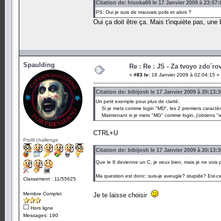
Citation de: hisoka69 le 17 Janvier 2009 à 23:57:
PS: Oui je suis de mauvais poils et alors ?
Oui ça doit être ça. Mais t'inquiète pas, une 
Spaulding
Re : Re : JS - Za tvoyo zdo´rov
«
#83 le:
18 Janvier 2009 à 02:04:15 »
Citation de: bibijosh le 17 Janvier 2009 à 20:13:3
Un petit exemple pour plus de clarté:
Si je mets comme login "MD", les 2 premiers caractèr
Maintenant si je mets "MG" comme login, j'obtiens "
CTRL+U
Profil challenge
Citation de: bibijosh le 17 Janvier 2009 à 20:13:3
Que le 9 devienne un C, je veux bien, mais je ne vois
Ma question est donc: suis-je aveugle? stupide? Est-c
Classement : 11/55625
Membre Complet
Je te laisse choisir
Hors ligne
Messages: 190