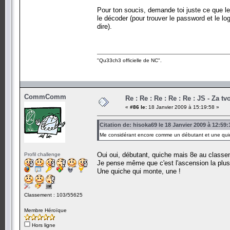
Pour ton soucis, demande toi juste ce que le
le décoder (pour trouver le password et le log
dire).
"Qu33ch3 officielle de NC".
CommComm
Re : Re : Re : Re : Re : JS - Za t
«
#86 le:
18 Janvier 2009 à 15:19:58 »
Citation de: hisoka69 le 18 Janvier 2009 à 12:59:
Me considérant encore comme un débutant et une quic
Oui oui, débutant, quiche mais 8e au classem
Profil challenge
Je pense même que c'est l'ascension la plu
Une quiche qui monte, une !
Classement : 103/55625
Membre Héroïque
Hors ligne