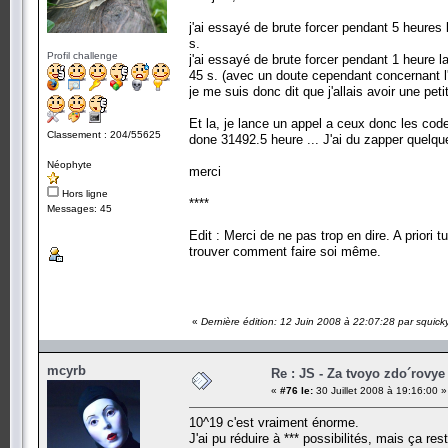
j'ai essayé de brute forcer pendant 5 heures 
s.
Profil challenge
j'ai essayé de brute forcer pendant 1 heure l
45 s. (avec un doute cependant concernant l'
je me suis donc dit que j'allais avoir une pet
Et la, je lance un appel a ceux donc les co
Classement : 204/55625
done 31492.5 heure ... J'ai du zapper quelq
Néophyte
merci
Hors ligne
****
Messages: 45
Edit : Merci de ne pas trop en dire. A priori 
trouver comment faire soi même.
«
Dernière édition: 12 Juin 2008 à 22:07:28 par squick
mcyrb
Re : JS - Za tvoyo zdo´rovye 
«
#76 le:
30 Juillet 2008 à 19:16:00 »
10^19 c'est vraiment énorme.
J'ai pu réduire à *** possibilités, mais ça re