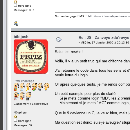
Hors ligne
Messages: 307
Non au langage SMS !!!
http://sms.informatiquefrance.
bibijosh
Re : JS - Za tvoyo zdo´rovye 
«
#80 le:
17 Janvier 2009 à 20:13:36
Salut les newbs!
Voilà, il y a un petit truc qui me chifonne da
J'ai retourné le code dans tous les sens et d
seule lettre du login.
Profil challenge
Or après quelques tests, je me rends compte 
Un petit exemple pour plus de clarté:
Si je mets comme login "MD", les 2 premier
Maintenant si je mets "MG" comme login, j
Classement : 1488/55625
Néophyte
Que le 9 devienne un C, je veux bien, mais 
Hors ligne
Ma question est donc: suis-je aveugle? stup
Messages: 32