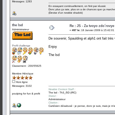
Messages: 1283
En essayant continuellement, on finit par réussir.
Donc plus ça rate, plus on a de chances que ça marche
(Devise d'un newbie shadok)
the lsd
Re : JS - Za tvoyo zdo´rovye 
Administrateur
«
#87 le:
18 Janvier 2009 à 15:42:01
De souvenir, Spaulding et alph1 ont fait très 
Profil challenge
Enjoy
The lsd
Classement : 200/55625
Membre Héroïque
Hors ligne
Messages: 3102
Newbie Contest Staff :
The lsd - Th3_l5D (IRC)
poulping for fun & profit
Statut :
Administrateur
Citation :
Cartésien désabusé : je pense, donc je suis, mais je m'e