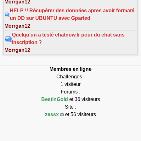
Morrgan12
HELP !! Récupérer des données apres avoir formaté
un DD sur UBUNTU avec Gparted
Morrgan12
Quelqu'un a testé chatnow.fr pour du chat sans
inscription ?
Morrgan12
Membres en ligne
Challenges :
1 visiteur
Forums :
BestInGold
et 36 visiteurs
Site :
zessx
et 56 visiteurs
Connectés : 95
Max connectés : 7768
Exécution en 0.131s.