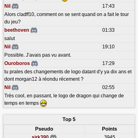
Nil
17:43
Alors cladff10, comment on se sent quand on a fait le tour
du jeu?
beethoven
01:33
salut
Nil
19:10
Possible. J'avais pas vu avant.
Ouroboros
17:29
tu prales des changements de logo datant d'y ya dix ans et
dont morgan12 à réondu récement ?
Nil
02:55
Très cool, en passant, le logo de dragon qui change de
temps en temps
Top 5
Pseudo
Points
sirk390
3945