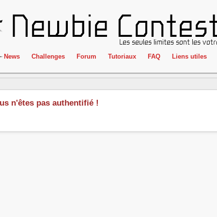
News
Challenges
Forum
Tutoriaux
FAQ
Liens utiles
ClientSide
IRC
Crackme
Newbie Con
us n'êtes pas authentifié !
Forensics
Liens
Cryptographie
Partenaires
Hacking
Réglement
Logique
Goodies
Programmation
L'incubateu
Stéganographie
Wargame
Tous les challenges