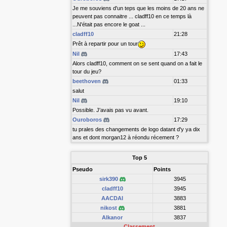
Je me souviens d'un teps que les moins de 20 ans ne
peuvent pas connaitre ... cladff10 en ce temps là
...N'était pas encore le goat ...
cladff10
21:28
Prêt à repartir pour un tour
Nil
17:43
Alors cladff10, comment on se sent quand on a fait le
tour du jeu?
beethoven
01:33
salut
Nil
19:10
Possible. J'avais pas vu avant.
Ouroboros
17:29
tu prales des changements de logo datant d'y ya dix
ans et dont morgan12 à réondu récement ?
Top 5
Pseudo
Points
sirk390
3945
cladff10
3945
AACDAI
3883
nikost
3881
Alkanor
3837
Classement