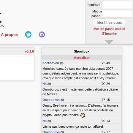
Identifiant:
Mot de
passe:
Mot de passe oublié
S'inscrire
A propos
L'équipe
v6.1.0
Shoutbox
nect
Hall Of Fame
Actualiser
beethoven
23:49
Merci les gars. Je suis membre deja depuis 2007
quand j'étais adolescent. je me suis senti nostalgique.
ravi que mon compte est encore actif et d'y revenir
Nil
00:24
Ouroboros, c'est mystérieux cette validation solitaire
de Matrice.
Ouroboros
15:15
r
Ouais, Beethoven, il a raison… D’ailleurs, j’ai toujours
eu du respect pour ceux qui ont de la bouteille en
crypto Lache pas l'affaire !
Nil
02:13
Lâche pas beethoven, ça roule ton affaire!
Ouroboros
17:17