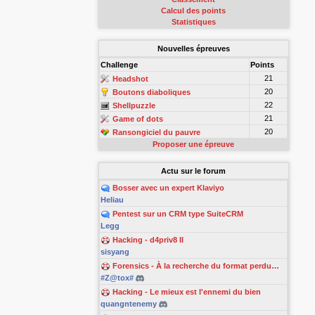
Calcul des points
Statistiques
Nouvelles épreuves
Challenge
Points
21
Headshot
20
Boutons diaboliques
22
Shellpuzzle
21
Game of dots
20
Ransongiciel du pauvre
Proposer une épreuve
Actu sur le forum
Bosser avec un expert Klaviyo
Heliau
Pentest sur un CRM type SuiteCRM
Legg
Hacking - d4priv8 II
sisyang
Forensics - À la recherche du format perdu…
#Z@tox#
Hacking - Le mieux est l'ennemi du bien
quangntenemy