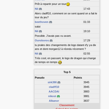
Prêt à repartir pour un tour
Nil
17:43
Alors cladff10, comment on se sent quand on a fait le
tour du jeu?
beethoven
01:33
salut
Nil
19:10
Possible. J'avais pas vu avant.
Ouroboros
17:29
tu prales des changements de logo datant d'y ya dix
ans et dont morgan12 à réondu récement ?
Nil
02:55
Très cool, en passant, le logo de dragon qui change
de temps en temps
Top 5
Pseudo
Points
sirk390
3945
cladff10
3945
AACDAI
3883
nikost
3881
Alkanor
3837
Classement