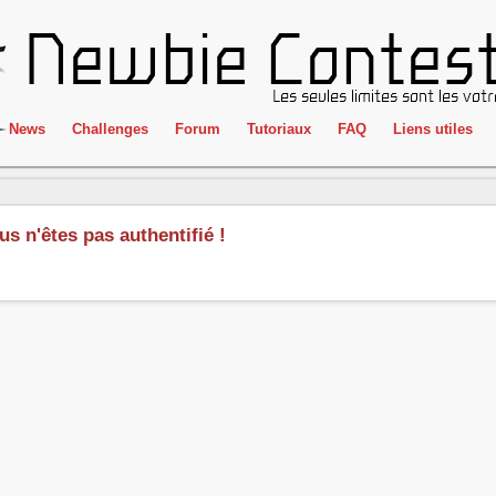
News
Challenges
Forum
Tutoriaux
FAQ
Liens utiles
ClientSide
IRC
Crackme
Newbie Con
us n'êtes pas authentifié !
Forensics
Liens
Cryptographie
Partenaires
Hacking
Réglement
Logique
Goodies
Programmation
L'incubateu
Stéganographie
Wargame
Tous les challenges