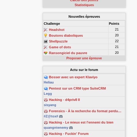
Calcul des points
Statistiques
Nouvelles épreuves
Challenge
Points
21
Headshot
20
Boutons diaboliques
22
Shellpuzzle
21
Game of dots
20
Ransongiciel du pauvre
Proposer une épreuve
Actu sur le forum
Bosser avec un expert Klaviyo
Heliau
Pentest sur un CRM type SuiteCRM
Legg
Hacking - d4priv8 II
sisyang
Forensics - À la recherche du format perdu…
#Z@tox#
Hacking - Le mieux est l'ennemi du bien
quangntenemy
Hacking - Fuckin' Forum