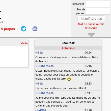
Identifiant:
Mot de
passe:
Mot de passe oublié
S'inscrire
A propos
L'équipe
v6.1.0
Shoutbox
nect
Hall Of Fame
Actualiser
Nil
00:24
Ouroboros, c'est mystérieux cette validation solitaire
de Matrice.
Ouroboros
15:15
Ouais, Beethoven, il a raison… D’ailleurs, j’ai toujours
eu du respect pour ceux qui ont de la bouteille en
crypto Lache pas l'affaire !
Nil
02:13
r
Lâche pas beethoven, ça roule ton affaire!
Ouroboros
17:17
Je me souviens d'un teps que les moins de 20 ans ne
peuvent pas connaitre ... cladff10 en ce temps là
...N'était pas encore le goat ...
cladff10
21:28