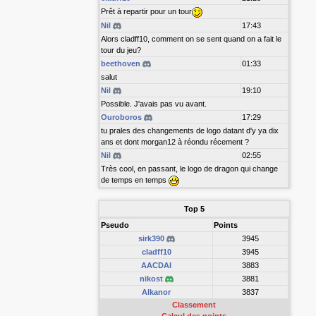
Prêt à repartir pour un tour
Nil
17:43
Alors cladff10, comment on se sent quand on a fait le
tour du jeu?
beethoven
01:33
salut
Nil
19:10
Possible. J'avais pas vu avant.
Ouroboros
17:29
tu prales des changements de logo datant d'y ya dix
ans et dont morgan12 à réondu récement ?
Nil
02:55
Très cool, en passant, le logo de dragon qui change
de temps en temps
Top 5
Pseudo
Points
sirk390
3945
cladff10
3945
AACDAI
3883
nikost
3881
Alkanor
3837
Classement