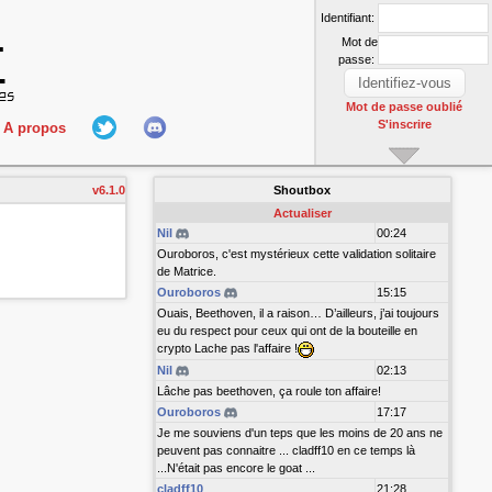
Identifiant:
Mot de
passe:
Mot de passe oublié
S'inscrire
A propos
L'équipe
v6.1.0
Shoutbox
nect
Hall Of Fame
Actualiser
Nil
00:24
Ouroboros, c'est mystérieux cette validation solitaire
de Matrice.
Ouroboros
15:15
Ouais, Beethoven, il a raison… D’ailleurs, j’ai toujours
eu du respect pour ceux qui ont de la bouteille en
crypto Lache pas l'affaire !
Nil
02:13
r
Lâche pas beethoven, ça roule ton affaire!
Ouroboros
17:17
Je me souviens d'un teps que les moins de 20 ans ne
peuvent pas connaitre ... cladff10 en ce temps là
...N'était pas encore le goat ...
cladff10
21:28