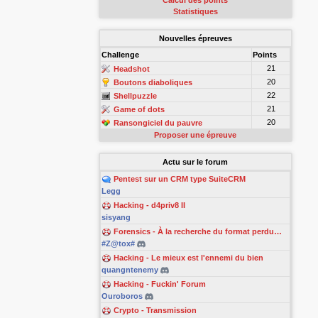
Calcul des points
Statistiques
Nouvelles épreuves
Challenge
Points
21
Headshot
20
Boutons diaboliques
22
Shellpuzzle
21
Game of dots
20
Ransongiciel du pauvre
Proposer une épreuve
Actu sur le forum
Pentest sur un CRM type SuiteCRM
Legg
Hacking - d4priv8 II
sisyang
Forensics - À la recherche du format perdu…
#Z@tox#
Hacking - Le mieux est l'ennemi du bien
quangntenemy
Hacking - Fuckin' Forum
Ouroboros
Crypto - Transmission