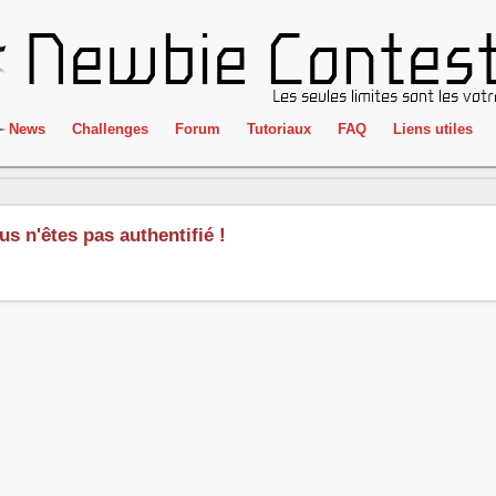
News
Challenges
Forum
Tutoriaux
FAQ
Liens utiles
ClientSide
IRC
Crackme
Newbie Con
us n'êtes pas authentifié !
Forensics
Liens
Cryptographie
Partenaires
Hacking
Réglement
Logique
Goodies
Programmation
L'incubateu
Stéganographie
Wargame
Tous les challenges