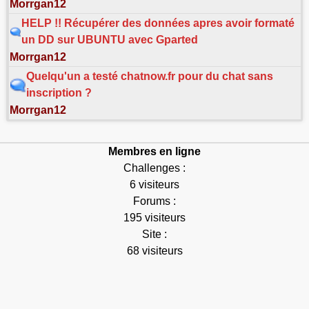
Morrgan12
HELP !! Récupérer des données apres avoir formaté
un DD sur UBUNTU avec Gparted
Morrgan12
Quelqu'un a testé chatnow.fr pour du chat sans
inscription ?
Morrgan12
Membres en ligne
Challenges :
6 visiteurs
Forums :
195 visiteurs
Site :
68 visiteurs
Connectés : 269
Max connectés : 7768
Exécution en 0.033s.