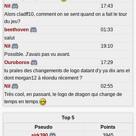
Nil
17:43
Alors cladff10, comment on se sent quand on a fait le tour
du jeu?
beethoven
01:33
salut
Nil
19:10
Possible. J'avais pas vu avant.
Ouroboros
17:29
tu prales des changements de logo datant d'y ya dix ans et
dont morgan12 à réondu récement ?
Nil
02:55
Très cool, en passant, le logo de dragon qui change de
temps en temps
Top 5
Pseudo
Points
sirk390
3945