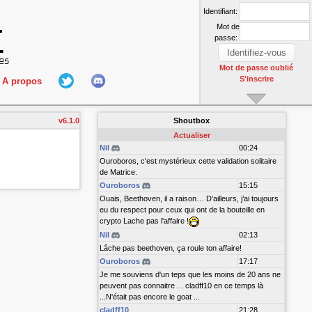
Identifiant:
Mot de
passe:
Mot de passe oublié
S'inscrire
A propos
L'équipe
v6.1.0
Shoutbox
nect
Hall Of Fame
Actualiser
Nil
00:24
Ouroboros, c'est mystérieux cette validation solitaire
de Matrice.
Ouroboros
15:15
Ouais, Beethoven, il a raison… D’ailleurs, j’ai toujours
eu du respect pour ceux qui ont de la bouteille en
crypto Lache pas l'affaire !
Nil
02:13
r
Lâche pas beethoven, ça roule ton affaire!
Ouroboros
17:17
Je me souviens d'un teps que les moins de 20 ans ne
peuvent pas connaitre ... cladff10 en ce temps là
...N'était pas encore le goat ...
cladff10
21:28