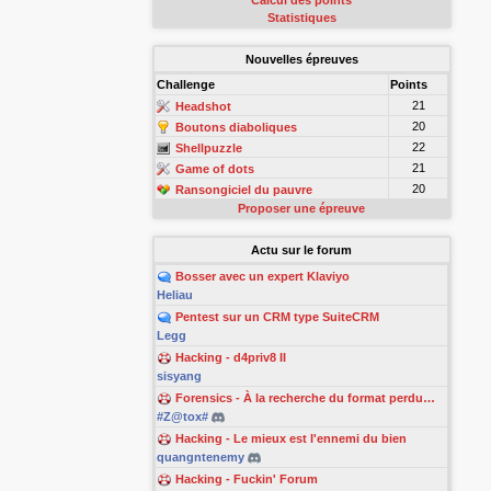
Calcul des points
Statistiques
Nouvelles épreuves
Challenge
Points
21
Headshot
20
Boutons diaboliques
22
Shellpuzzle
21
Game of dots
20
Ransongiciel du pauvre
Proposer une épreuve
Actu sur le forum
Bosser avec un expert Klaviyo
Heliau
Pentest sur un CRM type SuiteCRM
Legg
Hacking - d4priv8 II
sisyang
Forensics - À la recherche du format perdu…
#Z@tox#
Hacking - Le mieux est l'ennemi du bien
quangntenemy
Hacking - Fuckin' Forum