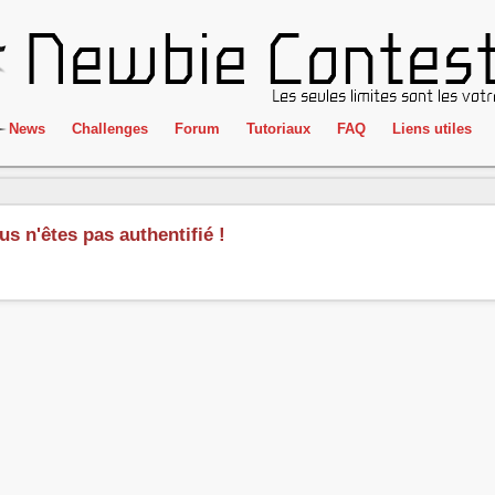
News
Challenges
Forum
Tutoriaux
FAQ
Liens utiles
ClientSide
IRC
Crackme
Newbie Con
us n'êtes pas authentifié !
Forensics
Liens
Cryptographie
Partenaires
Hacking
Réglement
Logique
Goodies
Programmation
L'incubateu
Stéganographie
Wargame
Tous les challenges