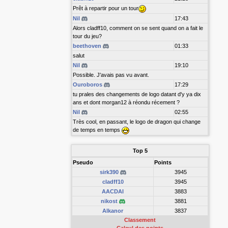
Prêt à repartir pour un tour
Nil
17:43
Alors cladff10, comment on se sent quand on a fait le
tour du jeu?
beethoven
01:33
salut
Nil
19:10
Possible. J'avais pas vu avant.
Ouroboros
17:29
tu prales des changements de logo datant d'y ya dix
ans et dont morgan12 à réondu récement ?
Nil
02:55
Très cool, en passant, le logo de dragon qui change
de temps en temps
Top 5
Pseudo
Points
sirk390
3945
cladff10
3945
AACDAI
3883
nikost
3881
Alkanor
3837
Classement