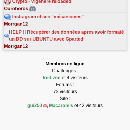
Crypto - Vigenere reloaded
Ouroboros
Instragram et ses "mécanismes"
Morrgan12
HELP !! Récupérer des données apres avoir formaté
un DD sur UBUNTU avec Gparted
Morrgan12
Membres en ligne
Challenges :
fred-zen
et 4 visiteurs
Forums :
72 visiteurs
Site :
gui250
,
Macaronils
et 42 visiteurs
Connectés : 121
Max connectés : 7768
Exécution en 0.148s.