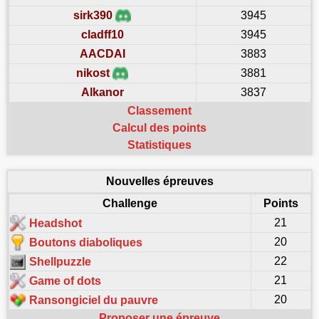
sirk390
3945
cladff10
3945
AACDAI
3883
nikost
3881
Alkanor
3837
Classement
Calcul des points
Statistiques
Nouvelles épreuves
Challenge
Points
21
Headshot
20
Boutons diaboliques
22
Shellpuzzle
21
Game of dots
20
Ransongiciel du pauvre
Proposer une épreuve