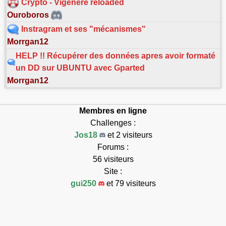
Crypto - Vigenere reloaded
Ouroboros
Instragram et ses "mécanismes"
Morrgan12
HELP !! Récupérer des données apres avoir formaté
un DD sur UBUNTU avec Gparted
Morrgan12
Membres en ligne
Challenges :
Jos18
et 2 visiteurs
Forums :
56 visiteurs
Site :
gui250
et 79 visiteurs
Connectés : 139
Max connectés : 7768
Exécution en 0.216s.