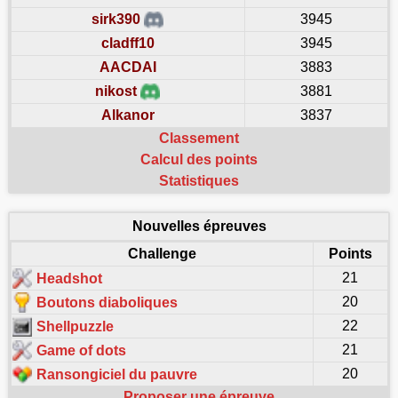
sirk390
3945
cladff10
3945
AACDAI
3883
nikost
3881
Alkanor
3837
Classement
Calcul des points
Statistiques
Nouvelles épreuves
Challenge
Points
21
Headshot
20
Boutons diaboliques
22
Shellpuzzle
21
Game of dots
20
Ransongiciel du pauvre
Proposer une épreuve