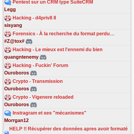
Pentest sur un CRM type SuiteCRM
Legg
Hacking - d4priv8 II
sisyang
Forensics - À la recherche du format perdu…
#Z@tox#
Hacking - Le mieux est l'ennemi du bien
quangntenemy
Hacking - Fuckin' Forum
Ouroboros
Crypto - Transmission
Ouroboros
Crypto - Vigenere reloaded
Ouroboros
Instragram et ses "mécanismes"
Morrgan12
HELP !! Récupérer des données apres avoir formaté