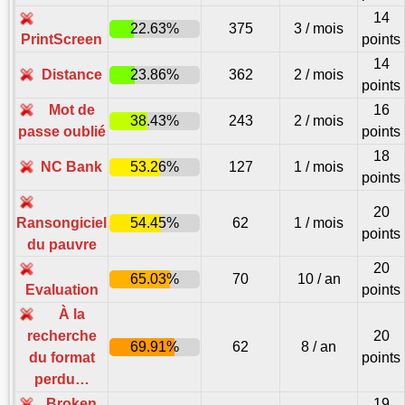
14
22.63%
375
3 / mois
PrintScreen
points
14
Distance
23.86%
362
2 / mois
points
Mot de
16
38.43%
243
2 / mois
passe oublié
points
18
NC Bank
53.26%
127
1 / mois
points
20
Ransongiciel
54.45%
62
1 / mois
points
du pauvre
20
65.03%
70
10 / an
Evaluation
points
À la
recherche
20
69.91%
62
8 / an
du format
points
perdu…
Broken
19