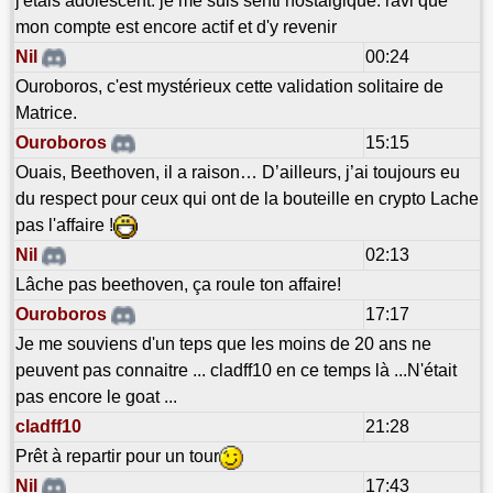
j'étais adolescent. je me suis senti nostalgique. ravi que
mon compte est encore actif et d'y revenir
Nil
00:24
Ouroboros, c'est mystérieux cette validation solitaire de
Matrice.
Ouroboros
15:15
Ouais, Beethoven, il a raison… D’ailleurs, j’ai toujours eu
du respect pour ceux qui ont de la bouteille en crypto Lache
pas l'affaire !
Nil
02:13
Lâche pas beethoven, ça roule ton affaire!
Ouroboros
17:17
Je me souviens d'un teps que les moins de 20 ans ne
peuvent pas connaitre ... cladff10 en ce temps là ...N'était
pas encore le goat ...
cladff10
21:28
Prêt à repartir pour un tour
Nil
17:43