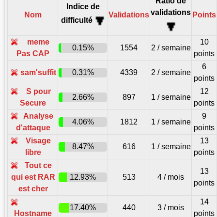
Ratio de
Indice de
validations
Nom
Validations
Points
difficulté
meme
10
0.15%
1554
2 / semaine
Pas CAP
points
6
sam'suffit
0.31%
4339
2 / semaine
points
S pour
12
2.66%
897
1 / semaine
Secure
points
Analyse
9
4.06%
1812
1 / semaine
d'attaque
points
Visage
13
8.47%
616
1 / semaine
libre
points
Tout ce
13
qui est RAR
12.93%
513
4 / mois
points
est cher
14
17.40%
440
3 / mois
Hostname
points