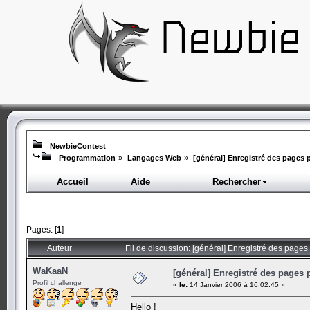
NewbieContest
Programmation
»
Langages Web
»
[général] Enregistré des pages 
Accueil
Aide
Rechercher
Pages: [
1
]
Auteur
Fil de discussion: [général] Enregistré des pages
WaKaaN
[général] Enregistré des pages 
Profil challenge
«
le:
14 Janvier 2006 à 16:02:45 »
Hello !