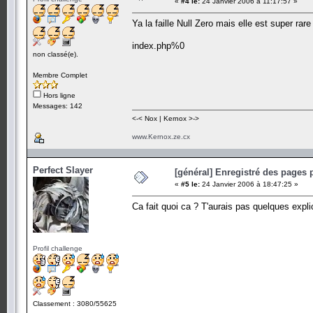
«
#4 le:
24 Janvier 2006 à 11:17:57 »
Ya la faille Null Zero mais elle est super rar
index.php%0
non classé(e).
Membre Complet
Hors ligne
Messages: 142
<-< Nox | Kernox >->
www.Kernox.ze.cx
Perfect Slayer
[général] Enregistré des pages 
«
#5 le:
24 Janvier 2006 à 18:47:25 »
Ca fait quoi ca ? T'aurais pas quelques expl
Profil challenge
Classement : 3080/55625