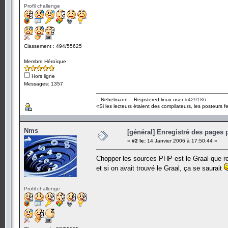
Profil challenge
Classement : 494/55625
Membre Héroïque
Hors ligne
Messages: 1357
-- Nebelmann -- Registered linux user
#429186
«Si les lecteurs étaient des compilateurs, les posteurs fe
Nms
[général] Enregistré des pages 
«
#2 le:
14 Janvier 2006 à 17:50:44 »
Chopper les sources PHP est le Graal que r
et si on avait trouvé le Graal, ça se saurait
Profil challenge