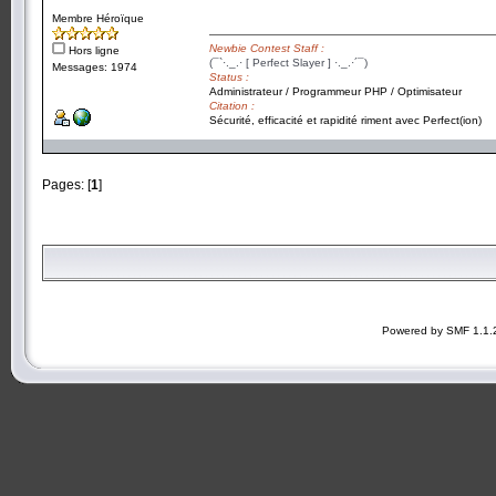
Membre Héroïque
Newbie Contest Staff :
Hors ligne
(¯`·._.· [ Perfect Slayer ] ·._.·´¯)
Messages: 1974
Status :
Administrateur / Programmeur PHP / Optimisateur
Citation :
Sécurité, efficacité et rapidité riment avec Perfect(ion)
Pages: [
1
]
Powered by SMF 1.1.