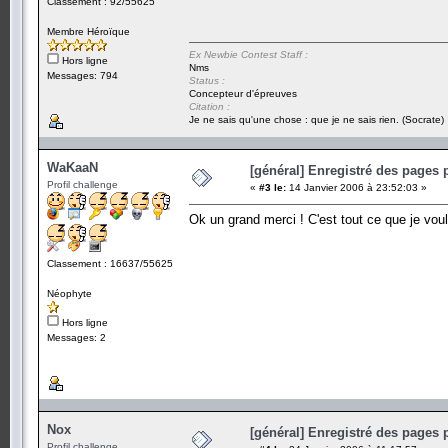
Classement : 92/55625
Membre Héroïque
Ex Newbie Contest Staff :
Hors ligne
Nms
Messages: 794
Status :
Concepteur d'épreuves
Citation :
Je ne sais qu'une chose : que je ne sais rien. (Socrate)
WaKaaN
[général] Enregistré des pages 
Profil challenge
«
#3 le:
14 Janvier 2006 à 23:52:03 »
Ok un grand merci ! C'est tout ce que je voula
Classement : 16637/55625
Néophyte
Hors ligne
Messages: 2
Nox
[général] Enregistré des pages 
Profil challenge