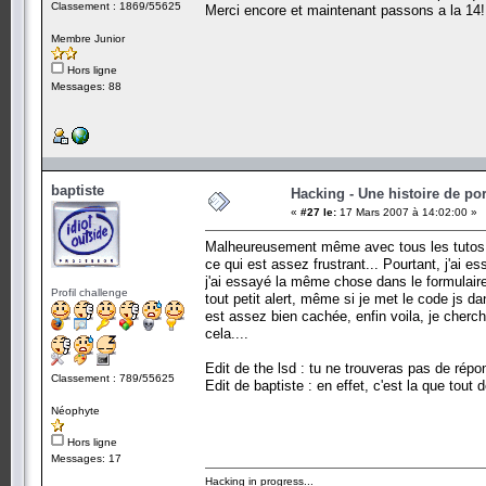
Classement : 1869/55625
Merci encore et maintenant passons a la 14!
Membre Junior
Hors ligne
Messages: 88
baptiste
Hacking - Une histoire de por
«
#27 le:
17 Mars 2007 à 14:02:00 »
Malheureusement même avec tous les tutos du 
ce qui est assez frustrant... Pourtant, j'ai es
j'ai essayé la même chose dans le formulaire
Profil challenge
tout petit alert, même si je met le code js d
est assez bien cachée, enfin voila, je cherch
cela....
Edit de the lsd : tu ne trouveras pas de répons
Classement : 789/55625
Edit de baptiste : en effet, c'est la que tout
Néophyte
Hors ligne
Messages: 17
Hacking in progress...