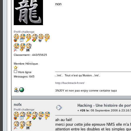
non
Profil challenge
Classement : 443/55625
Membre Héroïque
Hors ligne
..\m/.. Tout n'est qu'illusion ..\m/..
Messages: 645
http://backtrack-fr.net/
3NJ0Y et non pas enjoy comme certaine tapz
nofx
Hacking - Une histoire de por
Profil challenge
«
#26 le:
08 Septembre 2006 à 23:16:
ah au fait!
merci pour cette jolie epreuve NMS elle m'a fa
attention entre les doubles et les simples qu