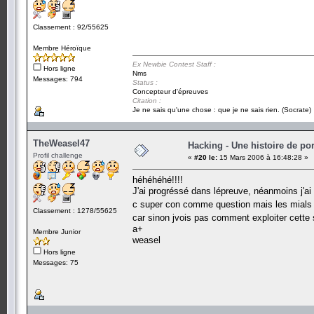
Classement : 92/55625
Membre Héroïque
Ex Newbie Contest Staff :
Hors ligne
Nms
Messages: 794
Status :
Concepteur d'épreuves
Citation :
Je ne sais qu'une chose : que je ne sais rien. (Socrate)
TheWeasel47
Hacking - Une histoire de por
Profil challenge
«
#20 le:
15 Mars 2006 à 16:48:28 »
héhéhéhé!!!!
J'ai progréssé dans lépreuve, néanmoins j'ai
c super con comme question mais les mials 
Classement : 1278/55625
car sinon jvois pas comment exploiter cette si
a+
Membre Junior
weasel
Hors ligne
Messages: 75