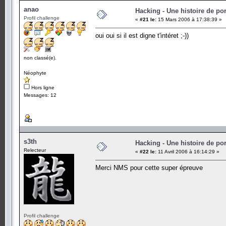
anao
Hacking - Une histoire de por
Profil challenge
«
#21 le:
15 Mars 2006 à 17:38:39 »
oui oui si il est digne t'intéret ;-))
non classé(e).
Néophyte
Hors ligne
Messages: 12
s3th
Hacking - Une histoire de por
Relecteur
«
#22 le:
11 Avril 2006 à 16:14:29 »
Merci NMS pour cette super épreuve
Profil challenge