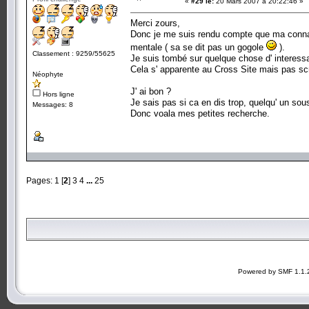
«
#29 le:
20 Mars 2007 à 20:22:46 »
Merci zours,
Donc je me suis rendu compte que ma connai
mentale ( sa se dit pas un gogole
).
Classement : 9259/55625
Je suis tombé sur quelque chose d' interessa
Cela s' apparente au Cross Site mais pas scrip
Néophyte
J' ai bon ?
Hors ligne
Je sais pas si ca en dis trop, quelqu' un sou
Messages: 8
Donc voala mes petites recherche.
Pages:
1
[
2
]
3
4
...
25
Powered by SMF 1.1.