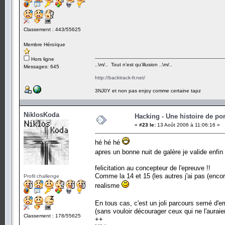
Classement : 443/55625
Membre Héroïque
Hors ligne
..\m/.. Tout n'est qu'illusion ..\m/..
Messages: 645
http://backtrack-fr.net/
3NJ0Y et non pas enjoy comme certaine tapz
NiklosKoda
Hacking - Une histoire de por
«
#23 le:
13 Août 2006 à 11:06:16 »
hé hé hé
apres un bonne nuit de galère je valide enfin
felicitation au concepteur de l'epreuve !!
Comme la 14 et 15 (les autres j'ai pas (encor
Profil challenge
realisme
En tous cas, c'est un joli parcours semé d
(sans vouloir décourager ceux qui ne l'auraie
Classement : 178/55625
++