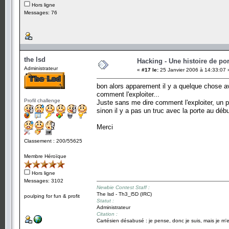
Hors ligne
Messages: 76
the lsd
Hacking - Une histoire de por
Administrateur
«
#17 le:
25 Janvier 2006 à 14:33:07 
bon alors apparement il y a quelque chose av
comment l'exploiter...
Profil challenge
Juste sans me dire comment l'exploiter, un pe
sinon il y a pas un truc avec la porte au débu
Merci
Classement : 200/55625
Membre Héroïque
Hors ligne
Messages: 3102
Newbie Contest Staff :
The lsd - Th3_l5D (IRC)
poulping for fun & profit
Statut :
Administrateur
Citation :
Cartésien désabusé : je pense, donc je suis, mais je m'e