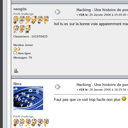
neogits
Hacking - Une histoire de por
Profil challenge
«
#18 le:
25 Janvier 2006 à 15:35:30 
lsd tu es sur la bonne voie apparemment mais 
Classement : 1023/55625
Membre Junior
Hors ligne
Messages: 76
Nms
Hacking - Une histoire de por
«
#19 le:
26 Janvier 2006 à 18:25:54 
Faut pas que ce soit trop facile non plus
Profil challenge