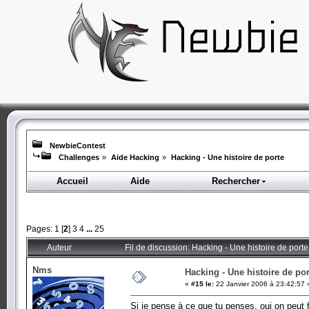
NewbieContest
Challenges
»
Aide Hacking
»
Hacking - Une histoire de porte
Accueil
Aide
Rechercher
Pages:
1
[
2
]
3
4
...
25
Auteur
Fil de discussion: Hacking - Une histoire de port
Nms
Hacking - Une histoire de por
«
#15 le:
22 Janvier 2006 à 23:42:57 
Si je pense à ce que tu penses, oui on peut 