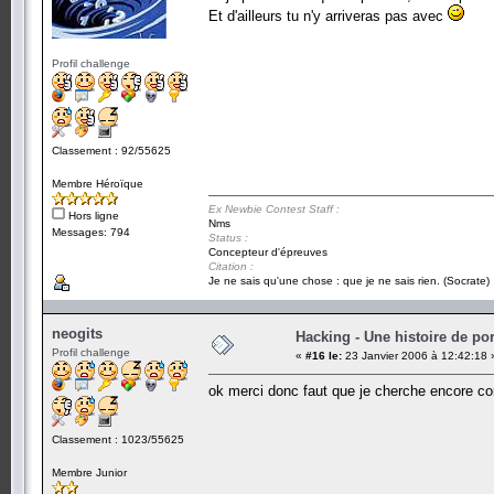
Et d'ailleurs tu n'y arriveras pas avec
Profil challenge
Classement : 92/55625
Membre Héroïque
Ex Newbie Contest Staff :
Hors ligne
Nms
Messages: 794
Status :
Concepteur d'épreuves
Citation :
Je ne sais qu'une chose : que je ne sais rien. (Socrate)
neogits
Hacking - Une histoire de por
Profil challenge
«
#16 le:
23 Janvier 2006 à 12:42:18 
ok merci donc faut que je cherche encore co
Classement : 1023/55625
Membre Junior