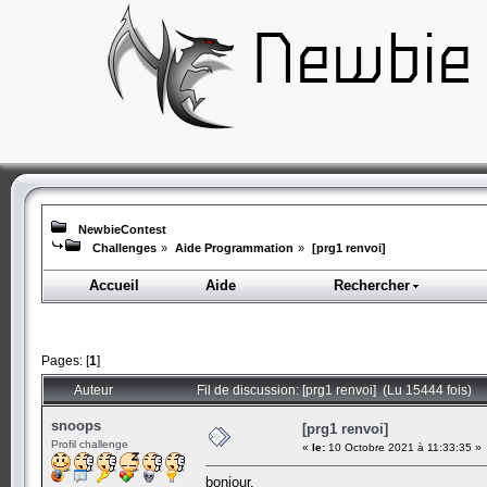
NewbieContest
Challenges
»
Aide Programmation
»
[prg1 renvoi]
Accueil
Aide
Rechercher
Pages: [
1
]
Auteur
Fil de discussion: [prg1 renvoi] (Lu 15444 fois)
snoops
[prg1 renvoi]
Profil challenge
«
le:
10 Octobre 2021 à 11:33:35 »
bonjour,