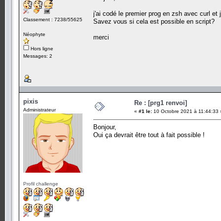
j'ai codé le premier prog en zsh avec curl et 
Classement : 7238/55625
Savez vous si cela est possible en script?
Néophyte
merci
Hors ligne
Messages: 2
pixis
Re : [prg1 renvoi]
Administrateur
«
#1 le:
10 Octobre 2021 à 11:44:33 
Bonjour,
Oui ça devrait être tout à fait possible !
Profil challenge