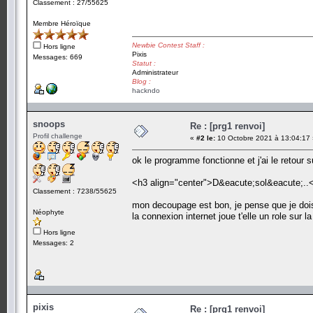
Classement : 27/55625
Membre Héroïque
Newbie Contest Staff :
Hors ligne
Pixis
Messages: 669
Statut :
Administrateur
Blog :
hackndo
snoops
Re : [prg1 renvoi]
Profil challenge
«
#2 le:
10 Octobre 2021 à 13:04:17 
ok le programme fonctionne et j'ai le retour s
<h3 align="center">D&eacute;sol&eacute;..
Classement : 7238/55625
mon decoupage est bon, je pense que je doi
Néophyte
la connexion internet joue t'elle un role sur la
Hors ligne
Messages: 2
pixis
Re : [prg1 renvoi]