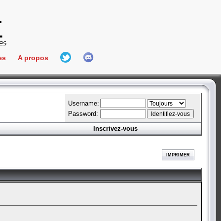
es
A propos
L'équipe
e Connect
Hall Of Fame
Username:
Password:
Inscrivez-vous
aires
ment
IMPRIMER
es
bateur