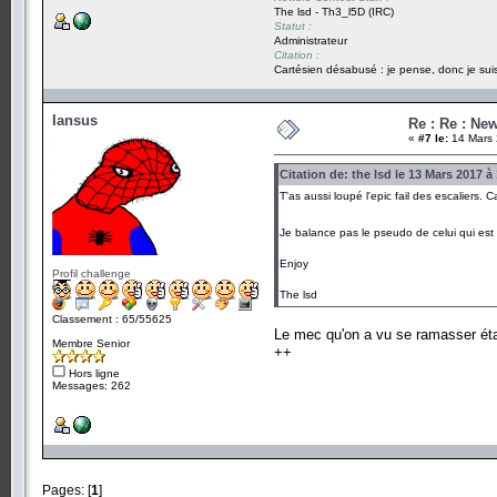
The lsd - Th3_l5D (IRC)
Statut :
Administrateur
Citation :
Cartésien désabusé : je pense, donc je suis
Iansus
Re : Re : Ne
«
#7 le:
14 Mars 
Citation de: the lsd le 13 Mars 2017 à
T'as aussi loupé l'epic fail des escaliers.
Je balance pas le pseudo de celui qui est t
Enjoy
Profil challenge
The lsd
Classement : 65/55625
Le mec qu'on a vu se ramasser éta
Membre Senior
++
Hors ligne
Messages: 262
Pages: [
1
]