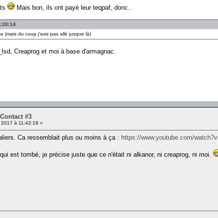
ets
Mais bon, ils ont payé leur teqpaf, donc..
4:20:14
 (mais du coup j'suis pas allé jusque là)
he_lsd, Creaprog et moi à base d'armagnac.
 Contact #3
 2017 à 11:42:18 »
caliers. Ca ressemblait plus ou moins à ça :
https://www.youtube.com/watch?
ui est tombé, je précise juste que ce n'était ni alkanor, ni creaprog, ni moi.