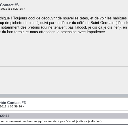
 Contact #3
 2017 à 14:20:14 »
ique ! Toujours cool de découvrir de nouvelles têtes, et de voir les habitué
p de pichets de binch', suivi par un détour du côté de Saint Germain (déso Ian
otamment des bretons (qui ne tenaient pas l'alcool, je dis ça je dis rien), e
it du bon terroir, et nous attendons la prochaine avec impatience.
wbie Contact #3
2017 à 09:59:26 »
4:20:14
ec notamment des bretons (qui ne tenaient pas l'alcool, je dis ça je dis rien)