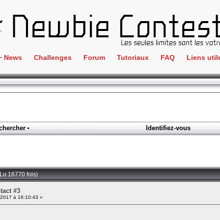
News
Challenges
Forum
Tutoriaux
FAQ
Liens util
Crackme
IRC
ClientSide
Newbi
Cryptographie
Liens
Forensics
chercher
Identifiez-vous
Parten
Hacking
Régle
Logique
Goodi
Programmation
Lu 16770 fois)
L'incu
Stéganographie
tact #3
 2017 à 16:10:43 »
Wargame
Tous les challenges