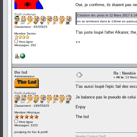
Owi, je confirme, ils étaient pas n
Profil challenge
Citation de: pixis le 12 Mars 2017 à 1
en se terminant dans le 13ème en partouze
Classement : 65/55625
T'as juste loupé l'after Alkanor, t
Membre Senior
++
Hors ligne
Messages: 262
the lsd
Re : Newbie
Administrateur
«
#6 le:
13 Mars
T'as aussi loupé l'epic fail des es
Profil challenge
Je balance pas le pseudo de celui q
Classement : 199/55625
Enjoy
Membre Héroïque
The lsd
Hors ligne
Messages: 3102
poulping for fun & profit
Newbie Contest Staff :