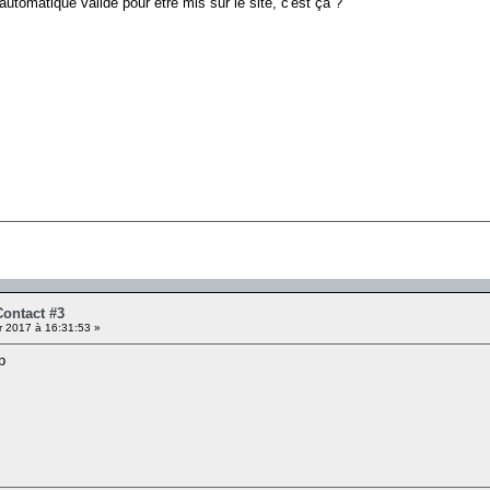
 automatique validé pour etre mis sur le site, c'est ça ?
Contact #3
r 2017 à 16:31:53 »
p