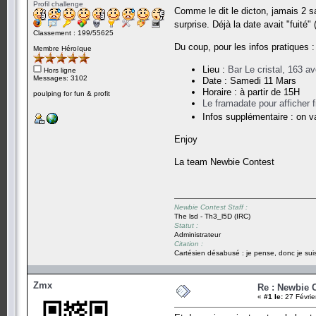
Profil challenge
Comme le dit le dicton, jamais 2 s
surprise. Déjà la date avait "fuité
Classement : 199/55625
Du coup, pour les infos pratiques :
Membre Héroïque
Lieu :
Bar Le cristal, 163 a
Hors ligne
Messages: 3102
Date : Samedi 11 Mars
Horaire : à partir de 15H
poulping for fun & profit
Le framadate pour afficher 
Infos supplémentaire : on v
Enjoy
La team Newbie Contest
Newbie Contest Staff :
The lsd - Th3_l5D (IRC)
Statut :
Administrateur
Citation :
Cartésien désabusé : je pense, donc je suis
Zmx
Re : Newbie 
«
#1 le:
27 Févrie