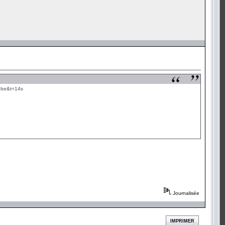
u.be&t=14s
Journalisée
IMPRIMER