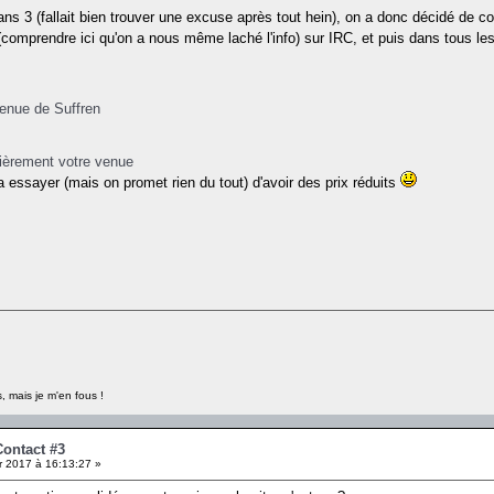
ans 3 (fallait bien trouver une excuse après tout hein), on a donc décidé d
" (comprendre ici qu'on a nous même laché l'info) sur IRC, et puis dans tous le
venue de Suffren
fièrement votre venue
a essayer (mais on promet rien du tout) d'avoir des prix réduits
, mais je m'en fous !
Contact #3
r 2017 à 16:13:27 »