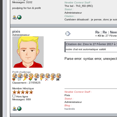
Messages: 3102
Newbie Contest Staff :
The lsd - Th3_l5D (IRC)
poulping for fun & profit
Statut :
Administrateur
Citation :
Cartésien désabusé : je pense, donc je suis
pixis
Re : Re : New
Administrateur
«
#3 le:
27 Févrie
Citation de: Zmx le 27 Février 2017 à 
notre chal est automatique validé
Parse error: syntax error, unexpect
Profil challenge
Classement : 27/55625
Membre Héroïque
Newbie Contest Staff :
Pixis
Hors ligne
Statut :
Messages: 669
Administrateur
Blog :
hackndo