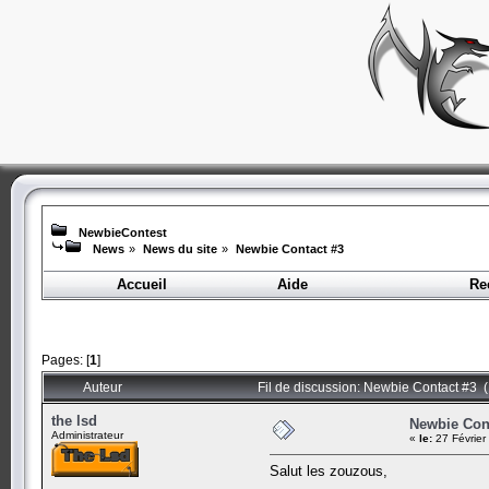
NewbieContest
News
»
News du site
»
Newbie Contact #3
Accueil
Aide
Re
Pages: [
1
]
Auteur
Fil de discussion: Newbie Contact #3 (
the lsd
Newbie Con
Administrateur
«
le:
27 Février
Salut les zouzous,