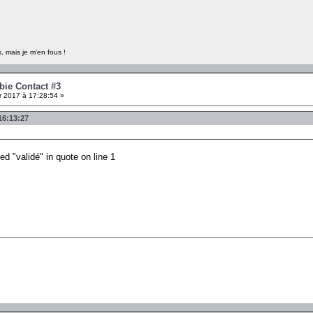
, mais je m'en fous !
bie Contact #3
r 2017 à 17:28:54 »
16:13:27
ed "validé" in quote on line 1