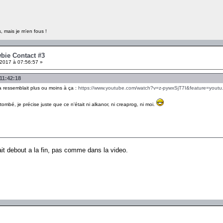
, mais je m'en fous !
wbie Contact #3
2017 à 07:56:57 »
 11:42:18
 Ca ressemblait plus ou moins à ça :
https://www.youtube.com/watch?v=z-pywxSjT7I&feature=yout
ombé, je précise juste que ce n'était ni alkanor, ni creaprog, ni moi.
it debout a la fin, pas comme dans la video.