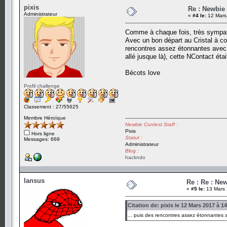
pixis
Re : Newbie
Administrateur
«
#4 le:
12 Mars
Comme à chaque fois, très sympath
Avec un bon départ au Cristal à cou
rencontres assez étonnantes avec n
allé jusque là), cette NContact éta
Bécots love
Profil challenge
Classement : 27/55625
Membre Héroïque
Newbie Contest Staff :
Pixis
Hors ligne
Statut :
Messages: 669
Administrateur
Blog :
hackndo
Iansus
Re : Re : Ne
«
#5 le:
13 Mars 
Citation de: pixis le 12 Mars 2017 à 1
... puis des rencontres assez étonnantes av