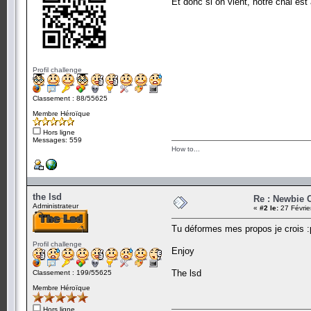
Et donc si on vient, notre chal est
Profil challenge
Classement : 88/55625
Membre Héroïque
Hors ligne
Messages: 559
How to...
the lsd
Re : Newbie 
Administrateur
«
#2 le:
27 Févrie
Tu déformes mes propos je crois :
Profil challenge
Enjoy
The lsd
Classement : 199/55625
Membre Héroïque
Hors ligne