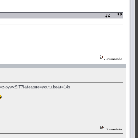
Journalisée
v=z-pywxSjT7I&feature=youtu.be&t=14s
Journalisée