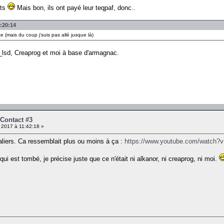
ets
Mais bon, ils ont payé leur teqpaf, donc..
4:20:14
 (mais du coup j'suis pas allé jusque là)
he_lsd, Creaprog et moi à base d'armagnac.
 Contact #3
 2017 à 11:42:18 »
caliers. Ca ressemblait plus ou moins à ça :
https://www.youtube.com/watch?
ui est tombé, je précise juste que ce n'était ni alkanor, ni creaprog, ni moi.