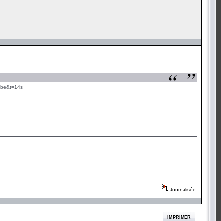
u.be&t=14s
Journalisée
IMPRIMER