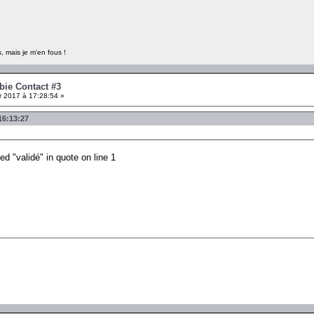
, mais je m'en fous !
bie Contact #3
r 2017 à 17:28:54 »
16:13:27
ed "validé" in quote on line 1