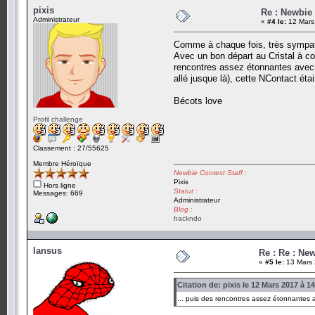
pixis
Re : Newbie
Administrateur
«
#4 le:
12 Mars
Comme à chaque fois, très sympath
Avec un bon départ au Cristal à cou
rencontres assez étonnantes avec n
allé jusque là), cette NContact éta
Bécots love
Profil challenge
Classement : 27/55625
Membre Héroïque
Newbie Contest Staff :
Pixis
Hors ligne
Statut :
Messages: 669
Administrateur
Blog :
hackndo
Iansus
Re : Re : Ne
«
#5 le:
13 Mars 
Citation de: pixis le 12 Mars 2017 à 1
... puis des rencontres assez étonnantes av