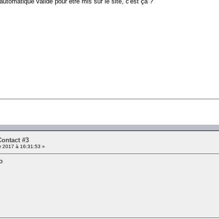
 automatique validé pour etre mis sur le site, c'est ça ?
Contact #3
r 2017 à 16:31:53 »
p