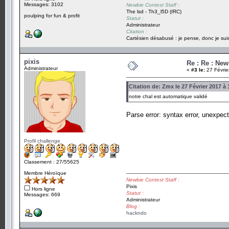
Messages: 3102
Newbie Contest Staff :
The lsd - Th3_l5D (IRC)
poulping for fun & profit
Statut :
Administrateur
Citation :
Cartésien désabusé : je pense, donc je suis
pixis
Re : Re : New
Administrateur
«
#3 le:
27 Févrie
Citation de: Zmx le 27 Février 2017 à 
notre chal est automatique validé
Parse error: syntax error, unexpect
Profil challenge
Classement : 27/55625
Membre Héroïque
Newbie Contest Staff :
Pixis
Hors ligne
Statut :
Messages: 669
Administrateur
Blog :
hackndo