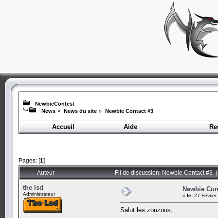
NewbieContest
News
»
News du site
»
Newbie Contact #3
Accueil
Aide
Re
Pages: [
1
]
Auteur
Fil de discussion: Newbie Contact #3 (
the lsd
Newbie Con
Administrateur
«
le:
27 Février
Salut les zouzous,