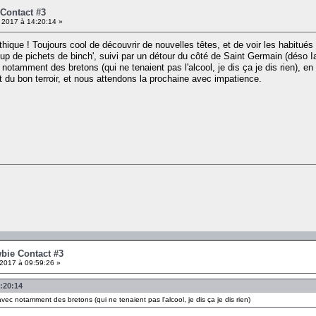
 Contact #3
 2017 à 14:20:14 »
ique ! Toujours cool de découvrir de nouvelles têtes, et de voir les habitué
p de pichets de binch', suivi par un détour du côté de Saint Germain (déso Ian
otamment des bretons (qui ne tenaient pas l'alcool, je dis ça je dis rien), e
it du bon terroir, et nous attendons la prochaine avec impatience.
wbie Contact #3
2017 à 09:59:26 »
4:20:14
ec notamment des bretons (qui ne tenaient pas l'alcool, je dis ça je dis rien)