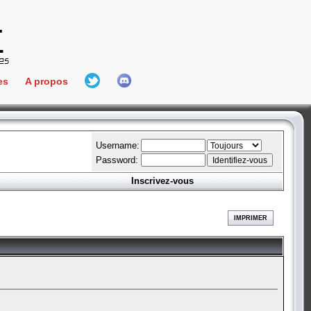
es
A propos
L'équipe
e Connect
Hall Of Fame
Username:
Password:
Inscrivez-vous
aires
ment
IMPRIMER
es
bateur