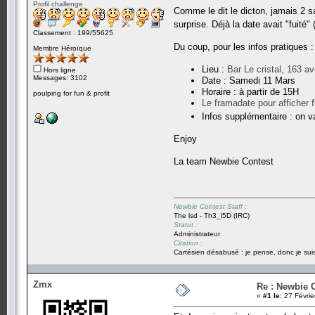
Profil challenge
Comme le dit le dicton, jamais 2 s
surprise. Déjà la date avait "fuité
Classement : 199/55625
Du coup, pour les infos pratiques :
Membre Héroïque
Lieu :
Bar Le cristal, 163 a
Hors ligne
Messages: 3102
Date : Samedi 11 Mars
Horaire : à partir de 15H
poulping for fun & profit
Le framadate pour afficher 
Infos supplémentaire : on v
Enjoy
La team Newbie Contest
Newbie Contest Staff :
The lsd - Th3_l5D (IRC)
Statut :
Administrateur
Citation :
Cartésien désabusé : je pense, donc je suis
Zmx
Re : Newbie 
«
#1 le:
27 Févrie