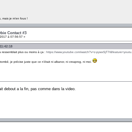
, mais je m'en fous !
wbie Contact #3
2017 à 07:56:57 »
 11:42:18
 Ca ressemblait plus ou moins à ça :
https://www.youtube.com/watch?v=z-pywxSjT7I&feature=yout
ombé, je précise juste que ce n'était ni alkanor, ni creaprog, ni moi.
it debout a la fin, pas comme dans la video.