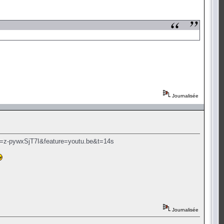
Journalisée
v=z-pywxSjT7I&feature=youtu.be&t=14s
Journalisée