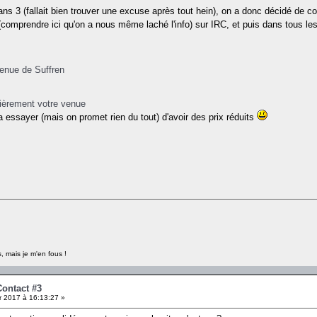
ans 3 (fallait bien trouver une excuse après tout hein), on a donc décidé d
" (comprendre ici qu'on a nous même laché l'info) sur IRC, et puis dans tous le
venue de Suffren
fièrement votre venue
a essayer (mais on promet rien du tout) d'avoir des prix réduits
, mais je m'en fous !
Contact #3
r 2017 à 16:13:27 »