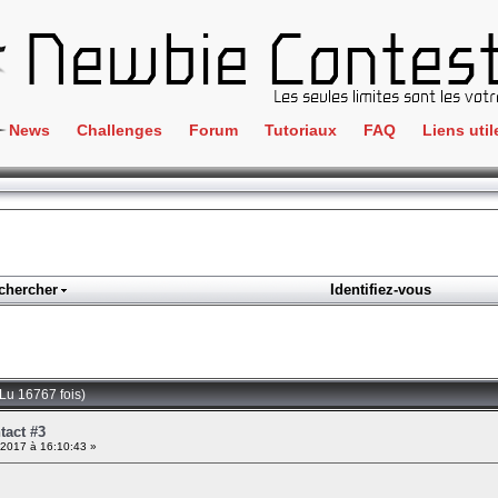
News
Challenges
Forum
Tutoriaux
FAQ
Liens util
Crackme
IRC
ClientSide
Newbi
Cryptographie
Liens
Forensics
chercher
Identifiez-vous
Parten
Hacking
Régle
Logique
Goodi
Programmation
Lu 16767 fois)
L'incu
Stéganographie
tact #3
 2017 à 16:10:43 »
Wargame
Tous les challenges