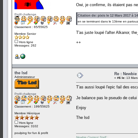
Owi, je confirme, ils étaient pas n
Profil challenge
Citation de: pixis le 12 Mars 2017 à 1
en se terminant dans le 13ème en partouze
Classement : 65/55625
T'as juste loupé l'after Alkanor, t
Membre Senior
++
Hors ligne
Messages: 262
the lsd
Re : Newbie
Administrateur
«
#6 le:
13 Mars
T'as aussi loupé l'epic fail des es
Profil challenge
Je balance pas le pseudo de celui q
Classement : 199/55625
Enjoy
Membre Héroïque
The lsd
Hors ligne
Messages: 3102
poulping for fun & profit
Newbie Contest Staff :