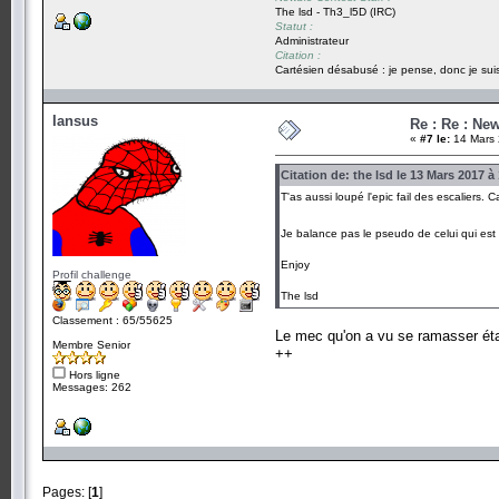
The lsd - Th3_l5D (IRC)
Statut :
Administrateur
Citation :
Cartésien désabusé : je pense, donc je suis
Iansus
Re : Re : Ne
«
#7 le:
14 Mars 
Citation de: the lsd le 13 Mars 2017 à
T'as aussi loupé l'epic fail des escaliers.
Je balance pas le pseudo de celui qui est t
Enjoy
Profil challenge
The lsd
Classement : 65/55625
Le mec qu'on a vu se ramasser éta
Membre Senior
++
Hors ligne
Messages: 262
Pages: [
1
]