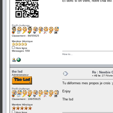
Et donc si on vient, notre chal est
Profil challenge
Classement : 88/55625
Membre Héroïque
Hors ligne
Messages: 559
How to...
the lsd
Re : Newbie 
Administrateur
«
#2 le:
27 Févrie
Tu déformes mes propos je crois :
Profil challenge
Enjoy
The lsd
Classement : 199/55625
Membre Héroïque
Hors ligne