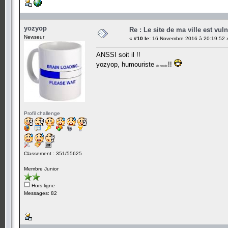
yozyop
Re : Le site de ma ville est vuln
Newseur
«
#10 le:
16 Novembre 2016 à 20:19:52 
ANSSI soit il !!
yozyop, humouriste
!!
de merde
Profil challenge
Classement : 351/55625
Membre Junior
Hors ligne
Messages: 82