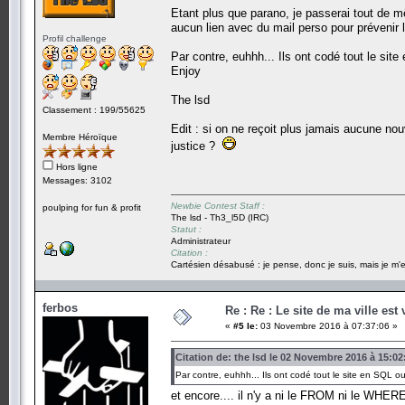
Etant plus que parano, je passerai tout de 
aucun lien avec du mail perso pour prévenir l
Profil challenge
Par contre, euhhh... Ils ont codé tout le site
Enjoy
The lsd
Classement : 199/55625
Edit : si on ne reçoit plus jamais aucune nou
Membre Héroïque
justice ?
Hors ligne
Messages: 3102
Newbie Contest Staff :
poulping for fun & profit
The lsd - Th3_l5D (IRC)
Statut :
Administrateur
Citation :
Cartésien désabusé : je pense, donc je suis, mais je m'e
ferbos
Re : Re : Le site de ma ville est 
«
#5 le:
03 Novembre 2016 à 07:37:06 »
Citation de: the lsd le 02 Novembre 2016 à 15:02
Par contre, euhhh... Ils ont codé tout le site en SQL ou
et encore.... il n'y a ni le FROM ni le WHE