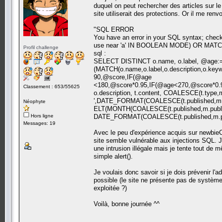
duquel on peut rechercher des articles sur le
site utiliserait des protections. Or il me renv
"SQL ERROR
You have an error in your SQL syntax; check
use near 'a' IN BOOLEAN MODE) OR MATCH(t
Profil challenge
sql :
SELECT DISTINCT o.name, o.label, @age:=
(MATCH(o.name,o.label,o.description,o.keyw
90,@score,IF(@age
<180,@score*0.95,IF(@age<270,@score*0.90
Classement : 653/55625
o.description, t.content, COALESCE(t.type
',DATE_FORMAT(COALESCE(t.published,m.pu
Néophyte
ELT(MONTH(COALESCE(t.published,m.published)),
Hors ligne
DATE_FORMAT(COALESCE(t.published,m.publ
Messages: 19
Avec le peu d'expérience acquis sur newbieC
site semble vulnérable aux injections SQL. J
une intrusion illégale mais je tente tout de 
simple alert().
Je voulais donc savoir si je dois prévenir l'a
possible (le site ne présente pas de système 
exploitée ?)
Voilà, bonne journée ^^