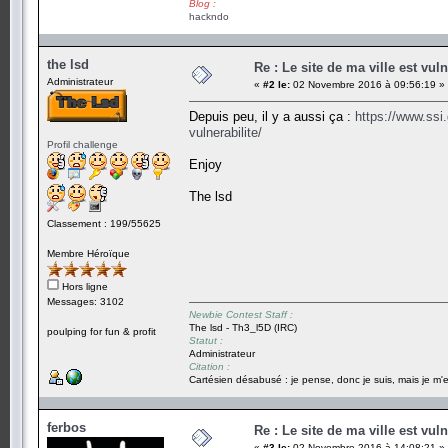
Blog :
hackndo
the lsd
Re : Le site de ma ville est vuln
Administrateur
«
#2 le:
02 Novembre 2016 à 09:56:19 »
Depuis peu, il y a aussi ça :
https://www.ssi.
vulnerabilite/
Profil challenge
Enjoy
The lsd
Classement : 199/55625
Membre Héroïque
Hors ligne
Messages: 3102
Newbie Contest Staff :
The lsd - Th3_l5D (IRC)
poulping for fun & profit
Statut :
Administrateur
Citation :
Cartésien désabusé : je pense, donc je suis, mais je m'e
ferbos
Re : Le site de ma ville est vuln
«
#3 le:
02 Novembre 2016 à 14:08:21 »