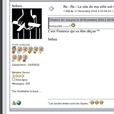
ferbos
Re : Re : Le site de ma ville est 
«
#11 le:
17 Novembre 2016 à 02:59:19 »
Citation de: yozyop le 16 Novembre 2016 à 20:1
humouriste
!!
de merde
C'est Florence qui va être déçue ^^
ferbos
Profil challenge
Classement : 16/55625
Membre Senior
Hors ligne
Messages: 356
The Godfather is back....
"Les seules limites sont les fautes."