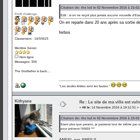
Citation de: the lsd le 02 Novembre 2016 à 15:02
Profil challenge
Edit : si on ne reçoit plus jamais aucune nouvelle d'Et
On en reparle dans 20 ans après sa sortie 
ferbos
Classement : 16/55625
Membre Senior
Hors ligne
Messages: 356
The Godfather is back....
"Les seules limites sont les fautes."
Kithyane
Re : Le site de ma ville est vuln
«
#6 le:
14 Novembre 2016 à 19:11:51 »
Citation de: the lsd le 02 Novembre 2016 à 15:02
Etant plus que parano, je passerai tout de même par u
pour prévenir l'ANSII ^^'
ANSSI, pas ANSII !!