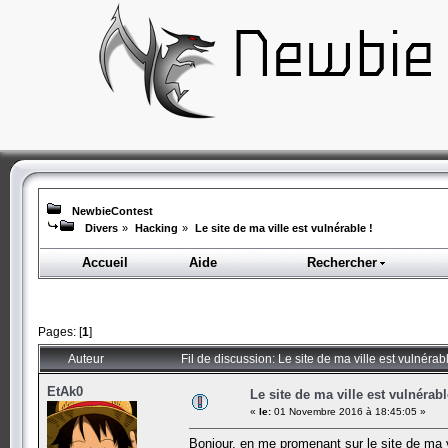
NewbieContest
Divers
»
Hacking
»
Le site de ma ville est vulnérable !
Accueil
Aide
Rechercher
Pages: [
1
]
Auteur
Fil de discussion: Le site de ma ville est vulnérab
EtAk0
Le site de ma ville est vulnérabl
«
le:
01 Novembre 2016 à 18:45:05 »
Bonjour, en me promenant sur le site de ma vi