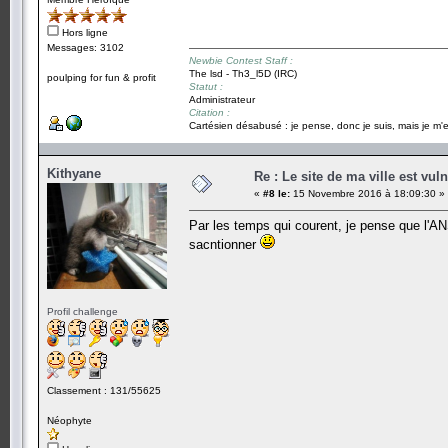
Hors ligne
Messages: 3102
Newbie Contest Staff :
The lsd - Th3_l5D (IRC)
poulping for fun & profit
Statut :
Administrateur
Citation :
Cartésien désabusé : je pense, donc je suis, mais je m'e
Kithyane
Re : Le site de ma ville est vuln
«
#8 le:
15 Novembre 2016 à 18:09:30 »
Par les temps qui courent, je pense que l'ANS
sacntionner
Profil challenge
Classement : 131/55625
Néophyte