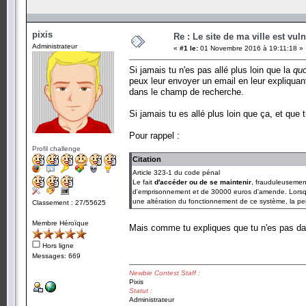
pixis
Re : Le site de ma ville est vuln
Administrateur
«
#1 le:
01 Novembre 2016 à 19:11:18 »
Si jamais tu n'es pas allé plus loin que la
qu
peux leur envoyer un email en leur expliquan
dans le champ de recherche.
Si jamais tu es allé plus loin que ça, et que 
Pour rappel :
Profil challenge
Citation
Article 323-1 du code pénal
Le fait
d'accéder ou de se maintenir
, frauduleusemen
d'emprisonnement et de 30000 euros d'amende. Lorsqu'i
une altération du fonctionnement de ce système, la p
Classement : 27/55625
Membre Héroïque
Mais comme tu expliques que tu n'es pas dans
Hors ligne
Messages: 669
Newbie Contest Staff :
Pixis
Statut :
Administrateur