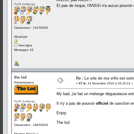
Profil challenge
Et pas de risque, l'ANSSI n'a aucun pouvoi
Classement : 131/55625
Néophyte
Hors ligne
Messages: 43
the lsd
Re : Le site de ma ville est vuln
Administrateur
«
#7 le:
14 Novembre 2016 à 20:15:21 »
My bad, j'ai fait un mélange dégueulasse en
Profil challenge
Il n'y a pas de pouvoir
officiel
de sanction en
Enjoy
The lsd
Classement : 199/55625
Membre Héroïque