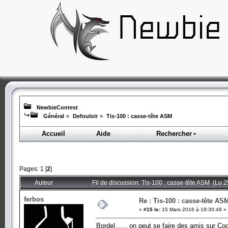
NewbieContest
Général
»
Defouloir
»
Tis-100 : casse-tête ASM
Accueil
Aide
Rechercher
Pages:
1
[
2
]
Auteur
Fil de discussion: Tis-100 : casse-tête ASM (Lu 2
ferbos
Re : Tis-100 : casse-tête AS
«
#15 le:
15 Mars 2016 à 19:30:49 »
Bordel...... on peut se faire des amis sur Cod