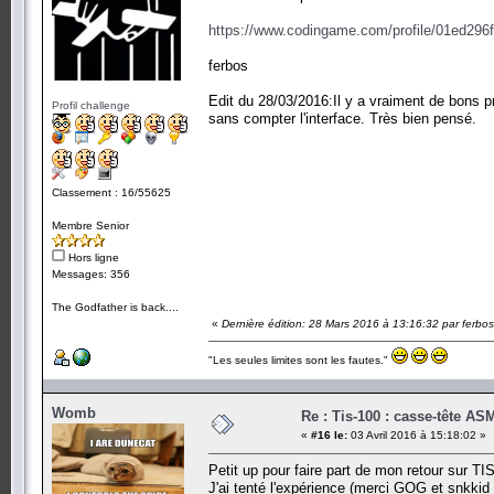
https://www.codingame.com/profile/01ed2
ferbos
Edit du 28/03/2016:Il y a vraiment de bons p
Profil challenge
sans compter l'interface. Très bien pensé.
Classement : 16/55625
Membre Senior
Hors ligne
Messages: 356
The Godfather is back....
«
Dernière édition: 28 Mars 2016 à 13:16:32 par ferbos
"Les seules limites sont les fautes."
Womb
Re : Tis-100 : casse-tête AS
«
#16 le:
03 Avril 2016 à 15:18:02 »
Petit up pour faire part de mon retour sur TI
J'ai tenté l'expérience (merci GOG et snkkid d