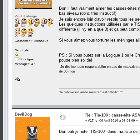
Bon il faut vraiment aimer les casses-têtes 
bas niveau (donc très instructif)
Profil challenge
Je suis encore loin d'avoir résolu tous les s
Les quelques instructions utilisées par le TIS
différente (il n'y en a que 3) et ça peut comp
Si vous aimez vous torturer les méninges al
Classement : 85/55625
Néophyte
PS : Si vous butez sur la Logique 1 ou le C
Hors ligne
poutre bien solide!
Messages: 47
Je décline toute responsabilité en cas de mauvaise ut
de 36 mois
"la critique est aisée mais l’art est difficile" ^^
DevilDog
Re : Tis-100 : casse-tête AS
«
#17 le:
06 Avril 2016 à 08:08:09 »
Bon bah je note "TIS-100" dans ma liste de j