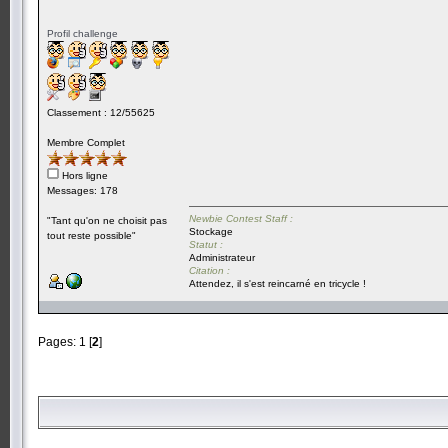
Profil challenge
Classement : 12/55625
Membre Complet
Hors ligne
Messages: 178
Newbie Contest Staff :
"Tant qu'on ne choisit pas
Stockage
tout reste possible"
Statut :
Administrateur
Citation :
Attendez, il s'est reincarné en tricycle !
Pages:
1
[
2
]