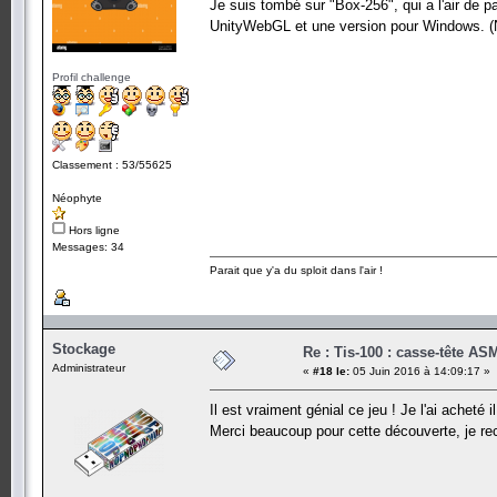
Je suis tombé sur "Box-256", qui a l'air de 
UnityWebGL et une version pour Windows. (No
Profil challenge
Classement : 53/55625
Néophyte
Hors ligne
Messages: 34
Parait que y'a du sploit dans l'air !
Stockage
Re : Tis-100 : casse-tête AS
Administrateur
«
#18 le:
05 Juin 2016 à 14:09:17 »
Il est vraiment génial ce jeu ! Je l'ai acheté
Merci beaucoup pour cette découverte, je