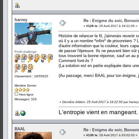
harvey
Re : Enigme du soir, Bonsoir
«
#129 le:
25 Avril 2017 à 18:21:05 »
Histoire de relancer le fil, j'aimerais revenir s
où il y a un nombre *infini* de prisonniers ?
d'autre information que la couleur, leurs capa
de passer l'épreuve. Ils ne peuvent bien sûr p
Profil challenge
tous trouvent la bonne réponse, sauf un au p
Comment font-ils ?
(La solution est en partie expliquée dans un
(Au passage, merci BAAL pour ton énigme, je
Classement : 18/55625
Membre Senior
Hors ligne
Messages: 316
«
Dernière édition: 25 Avril 2017 à 18:22:59 par harvey
L'entropie vient en mangeant.
BAAL
Re : Enigme du soir, Bonsoir
«
#130 le:
28 Avril 2017 à 03:02:03 »