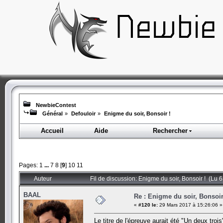
NewbieContest
Général
»
Defouloir
»
Enigme du soir, Bonsoir !
Accueil
Aide
Rechercher
Pages:
1
...
7
8
[
9
]
10
11
Auteur
Fil de discussion: Enigme du soir, Bonsoir ! (Lu 
BAAL
Re : Enigme du soir, Bonsoir
«
#120 le:
29 Mars 2017 à 15:26:06 »
Le titre de l'épreuve aurait été "Un deux trois