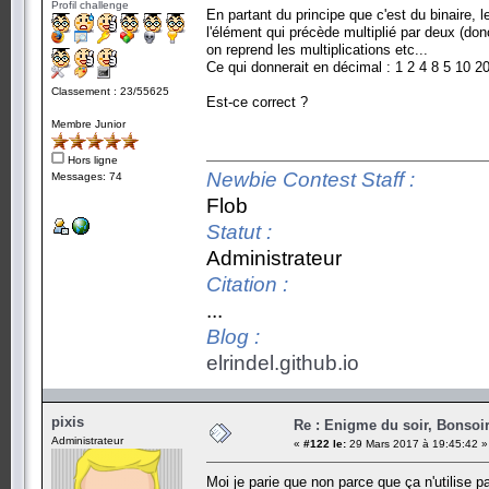
Profil challenge
En partant du principe que c'est du binaire,
l'élément qui précède multiplié par deux (donc
on reprend les multiplications etc...
Ce qui donnerait en décimal : 1 2 4 8 5 10 20
Classement : 23/55625
Est-ce correct ?
Membre Junior
Hors ligne
Newbie Contest Staff :
Messages: 74
Flob
Statut :
Administrateur
Citation :
...
Blog :
elrindel.github.io
pixis
Re : Enigme du soir, Bonsoir
Administrateur
«
#122 le:
29 Mars 2017 à 19:45:42 »
Moi je parie que non parce que ça n'utilise pa