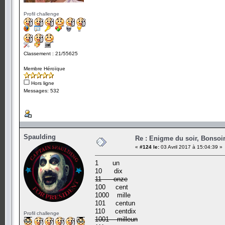
Profil challenge
Classement : 21/55625
Membre Héroïque
Hors ligne
Messages: 532
Spaulding
Re : Enigme du soir, Bonsoir
«
#124 le:
03 Avril 2017 à 15:04:39 »
1 un
10 dix
11 onze
100 cent
1000 mille
101 centun
110 centdix
Profil challenge
1001 milleun