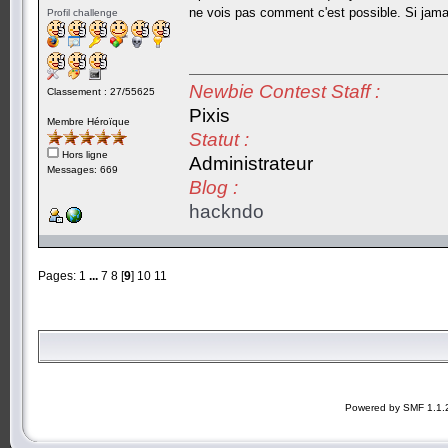
ne vois pas comment c'est possible. Si jamai
Profil challenge
Newbie Contest Staff :
Classement : 27/55625
Pixis
Membre Héroïque
Statut :
Hors ligne
Administrateur
Messages: 669
Blog :
hackndo
Pages:
1
...
7
8
[
9
]
10
11
Powered by SMF 1.1.