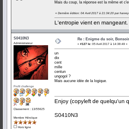
Mais du coup, la réponse est la même et c'e
«
Dernière édition: 04 Avril 2017 à 21:34:20 par harvey
L'entropie vient en mangeant.
S0410N3
Re : Enigme du soir, Bonsoir
Administrateur
«
#127 le:
05 Avril 2017 à 14:38:49 »
un
dix
cent
mille
centun
ungogol ?
Mais aucune idée de la logique.
Profil challenge
Enjoy (copyleft de quelqu'un qu
Classement : 13/55625
S0410N3
Membre Héroïque
Hors ligne
-------------------------------------------