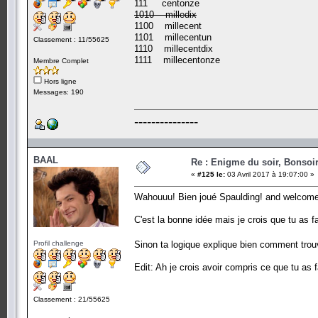
111 centonze
1010 milledix
1100 millecent
1101 millecentun
Classement : 11/55625
1110 millecentdix
1111 millecentonze
Membre Complet
Hors ligne
Messages: 190
---------------
BAAL
Re : Enigme du soir, Bonsoir
«
#125 le:
03 Avril 2017 à 19:07:00 »
Wahouuu! Bien joué Spaulding! and welcom
C'est la bonne idée mais je crois que tu as fa
Profil challenge
Sinon ta logique explique bien comment trou
Edit: Ah je crois avoir compris ce que tu as f
Classement : 21/55625