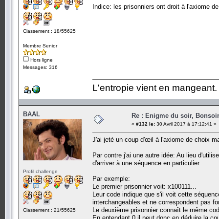
Indice: les prisonniers ont droit à l'axiome de
Classement : 18/55625
Membre Senior
Hors ligne
Messages: 316
L'entropie vient en mangeant.
BAAL
Re : Enigme du soir, Bonsoir
«
#132 le:
30 Avril 2017 à 17:12:41 »
J'ai jeté un coup d'œil à l'axiome de choix m
Par contre j'ai une autre idée: Au lieu d'util
d'arriver à une séquence en particulier.
Profil challenge
Par exemple:
Le premier prisonnier voit: x100111...
Leur code indique que s'il voit cette séquence,
interchangeables et ne correspondent pas fo
Le deuxième prisonnier connaît le même code,
Classement : 21/55625
En entendant 0 il peut donc en déduire la co