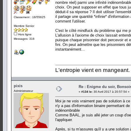
nombre réel) parmi une infinité indénombrable 
choix. On peut supposer en effet que tous 
déduit-il sa réponse ? Il doit utiliser l'ens
il partage une quantité *infinie* d'informati
Classement : 18/55625
comment l'utiliser.
Membre Senior
C'est le côté mindfuck du problème qui me p
Hors ligne
L'allusion à l'axiome de choix laissait ente
Messages: 316
puisque chaque prisonnier doit percevoir et ex
fini. On peut admettre que les prisonniers dé
instantanément...
L'entropie vient en mangeant.
pixis
Re : Enigme du soir, Bonsoir
Administrateur
«
#134 le:
30 Avril 2017 à 20:57:54 »
Moi je ne vois vraiment pas de solution à ce p
n'y a pas d'information binaire permettant de
indénombrable
Comme BAAL, je suis allé jeter un coup d'oe
l'appliquer.
Après, si tu m'assures qu'il y a une solution