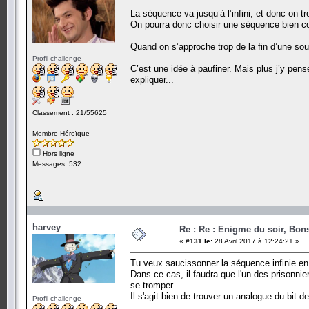
La séquence va jusqu’à l’infini, et donc on t
On pourra donc choisir une séquence bien co
Quand on s’approche trop de la fin d’une so
Profil challenge
C’est une idée à paufiner. Mais plus j’y pens
expliquer...
Classement : 21/55625
Membre Héroïque
Hors ligne
Messages: 532
harvey
Re : Re : Enigme du soir, Bons
«
#131 le:
28 Avril 2017 à 12:24:21 »
Tu veux saucissonner la séquence infinie en
Dans ce cas, il faudra que l'un des prisonnie
se tromper.
Il s'agit bien de trouver un analogue du bit d
Profil challenge