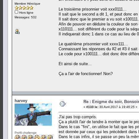
Membre Héroïque
Le troisième prisonnier voit xxx0111...
Hors ligne
Il sait que le second a dit 1, et peut donc en
Messages: 532
Il sait donc que le premier a vu soit x100111..
Afin de pouvoir en déduire la couleur de son
x110111... soit différent du code pour la séq
Il indiquerait donc 1 dans ce cas au lieu de 0
Le quatrième prisonnier voit xxxx111...
Connaissant les réponses du #2 et #3 il sai
Le code pour x100111... doit donc être différ
Et ainsi de suite...
Ça a l'air de fonctionner! Non?
harvey
Re : Enigme du soir, Bonsoir
«
#133 le:
30 Avril 2017 à 19:46:25 »
J'ai pas trop compris.
Ça a plutôt l'air de tendre à monter que le p
Dans le cas "fini", on utilise le fait que les 
est donnée par ceux qui les précèdent dans 
Profil challenge
Dans le cas infini, il se passe un peu la m