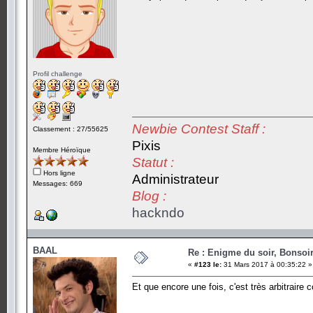
Profil challenge
Newbie Contest Staff :
Classement : 27/55625
Pixis
Membre Héroïque
Statut :
Hors ligne
Administrateur
Messages: 669
Blog :
hackndo
BAAL
Re : Enigme du soir, Bonsoir
«
#123 le:
31 Mars 2017 à 00:35:22 »
Et que encore une fois, c'est très arbitraire