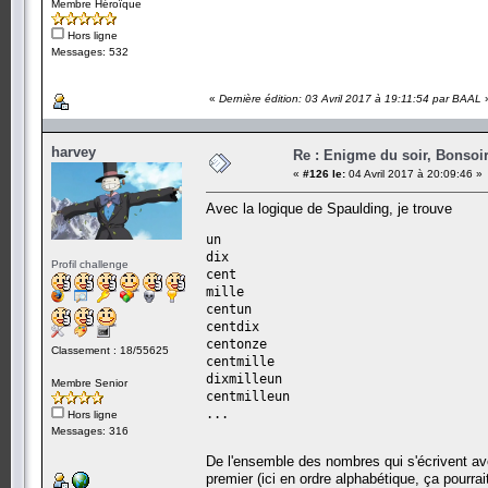
Membre Héroïque
Hors ligne
Messages: 532
«
Dernière édition: 03 Avril 2017 à 19:11:54 par BAAL
harvey
Re : Enigme du soir, Bonsoir
«
#126 le:
04 Avril 2017 à 20:09:46 »
Avec la logique de Spaulding, je trouve
un
dix
Profil challenge
cent
mille
centun
centdix
centonze
Classement : 18/55625
centmille
dixmilleun
Membre Senior
centmilleun
...
Hors ligne
Messages: 316
De l'ensemble des nombres qui s'écrivent avec
premier (ici en ordre alphabétique, ça pourrai