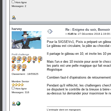
Hors ligne
Messages: 2
harvey
Re : Enigme du soir, Bonsoir 
«
#145 le:
27 Décembre 2018 à 19:00:
Pour la SIGSEVv1, Pixis a préparé un gâteau 
Le gâteau est circulaire, la pâte au chocolat
Il partage le gâteau en 10, et invite les 10 
Profil challenge
Mais l'un.e des 10 insiste pour avoir le choco
les parts est une pelle magique qui fait exa
#logistique
Classement : 18/55625
Combien faut-il d'opérations de retournement
Membre Senior
Pendant qu'il réfléchit, les challengers cher
Hors ligne
se disputent le contrôle de la tireuse à bièr
Messages: 316
au-dessus lui demander pour maximiser le no
L'entropie vient en mangeant.