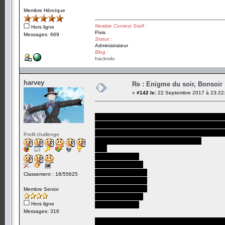
Membre Héroïque
Newbie Contest Staff :
Hors ligne
Pixis
Messages: 669
Statut :
Administrateur
Blog :
hackndo
harvey
Re : Enigme du soir, Bonsoir 
«
#142 le:
22 Septembre 2017 à 23:22
On associe des nombres aux cases comme 
le centre vaut 0, et à chaque fois qu'on va v
Inversement, on soustrait 1 mod 3 quand on 
Profil challenge
Ça donne quelque chose comme ça:
201
01201
1201201
Classement : 18/55625
0120120
2012012
Membre Senior
20120
Hors ligne
201
Messages: 316
D'après la règle, pour qu'un pion arrive sur un