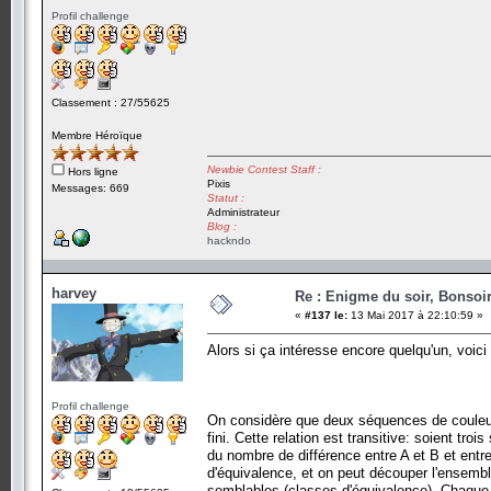
Profil challenge
Classement : 27/55625
Membre Héroïque
Newbie Contest Staff :
Hors ligne
Pixis
Messages: 669
Statut :
Administrateur
Blog :
hackndo
harvey
Re : Enigme du soir, Bonsoir
«
#137 le:
13 Mai 2017 à 22:10:59 »
Alors si ça intéresse encore quelqu'un, voici 
Profil challenge
On considère que deux séquences de couleurs
fini. Cette relation est transitive: soient t
du nombre de différence entre A et B et entr
d'équivalence, et on peut découper l'ensem
semblables (classes d'équivalence). Chaque c