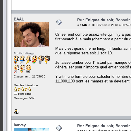
BAAL
Re : Enigme du soir, Bonsoir 
«
#146 le:
30 Décembre 2018 à 00:52:
On se rend compte assez vite qu’il n’y a pas
first-search à la main (cherchant à partir du 
Mais c’est quand même long... il faudra au 
que la réponse sera soit 1 soit 10.
Profil challenge
Je laisse tomber pour l’instant par manque
généraliser pour n’importe quel entier positif 
Y a-t-il une formule pour calculer le nombre
Classement : 21/55625
1110001100 sont les mêmes et ne devraient pa
Membre Héroïque
Hors ligne
Messages: 532
harvey
Re : Enigme du soir, Bonsoir 
«
#147 le:
30 Décembre 2018 à 18:57: