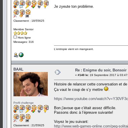
Je zyeute ton problème.
Classement : 18/55625
Membre Senior
Hors ligne
Messages: 316
L'entropie vient en mangeant.
BAAL
Re : Enigme du soir, Bonsoir 
«
#140 le:
19 Septembre 2017 à 03:47
Histoire de relancer cette conversation et de
Ça vaut le coup de s’y mettre
.
https://www.youtube.com/watch?v=Y30VF3
Profil challenge
Bon j'avoue que c'était assez difficile.
Passons donc à l’épreuve suivante!
Voyez le jeu suivant:
Classement : 21/55625
http://www.web-games-online.com/peg-solitai