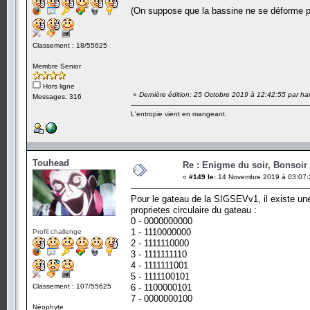
(On suppose que la bassine ne se déforme pas
Classement : 18/55625
Membre Senior
Hors ligne
«
Dernière édition: 25 Octobre 2019 à 12:42:55 par ha
Messages: 316
L'entropie vient en mangeant.
Touhead
Re : Enigme du soir, Bonsoir 
«
#149 le:
14 Novembre 2019 à 03:07:
Pour le gateau de la SIGSEVv1, il existe une
proprietes circulaire du gateau :
0 - 0000000000
1 - 1110000000
Profil challenge
2 - 1111110000
3 - 1111111110
4 - 1111111001
5 - 1111100101
Classement : 107/55625
6 - 1100000101
7 - 0000000100
Néophyte