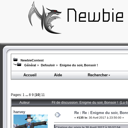
NewbieContest
Général
»
Defouloir
»
Enigme du soir, Bonsoir !
Accueil
Aide
Rechercher
Pages:
1
...
8
9
[
10
]
11
Auteur
Fil de discussion: Enigme du soir, Bonsoir ! (Lu 
harvey
Re : Re : Enigme du soir, Bons
«
#135 le:
30 Avril 2017 à 23:50:00 »
Citation de: pixis le 30 Avril 2017 à 20:57:54