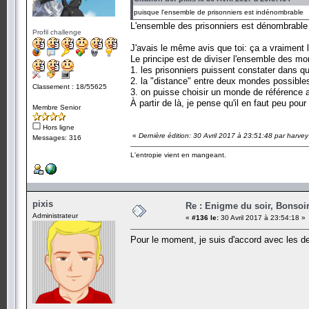
puisque l'ensemble de prisonniers est indénombrable
L'ensemble des prisonniers est dénombrable (
Profil challenge
J'avais le même avis que toi: ça a vraiment l'
Le principe est de diviser l'ensemble des mo
1. les prisonniers puissent constater dans q
2. la "distance" entre deux mondes possible
Classement : 18/55625
3. on puisse choisir un monde de référence 
À partir de là, je pense qu'il en faut peu pou
Membre Senior
Hors ligne
«
Dernière édition: 30 Avril 2017 à 23:51:48 par harvey
Messages: 316
L'entropie vient en mangeant.
pixis
Re : Enigme du soir, Bonsoir
Administrateur
«
#136 le:
30 Avril 2017 à 23:54:18 »
Pour le moment, je suis d'accord avec les de