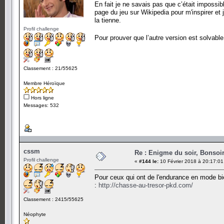
En fait je ne savais pas que c’était impossibl
page du jeu sur Wikipedia pour m'inspirer e
la tienne.
Profil challenge
Pour prouver que l’autre version est solvable,
Classement : 21/55625
Membre Héroïque
Hors ligne
Messages: 532
cssm
Re : Enigme du soir, Bonsoir
Profil challenge
«
#144 le:
10 Février 2018 à 20:17:01
Pour ceux qui ont de l'endurance en mode bie
:
http://chasse-au-tresor-pkd.com/
Classement : 2415/55625
Néophyte