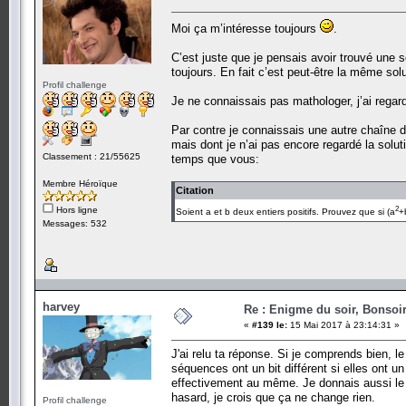
Moi ça m’intéresse toujours
.
C’est juste que je pensais avoir trouvé une s
toujours. En fait c’est peut-être la même solu
Profil challenge
Je ne connaissais pas mathologer, j’ai regar
Par contre je connaissais une autre chaîne d
mais dont je n’ai pas encore regardé la solu
Classement : 21/55625
temps que vous:
Membre Héroïque
Citation
2
Hors ligne
Soient a et b deux entiers positifs. Prouvez que si (a
+
Messages: 532
harvey
Re : Enigme du soir, Bonsoir
«
#139 le:
15 Mai 2017 à 23:14:31 »
J'ai relu ta réponse. Si je comprends bien, 
séquences ont un bit différent si elles ont u
effectivement au même. Je donnais aussi le
hasard, je crois que ça ne change rien.
Profil challenge