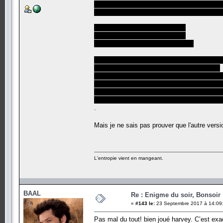
soit partir d'une case 1 et retirer un pion d'u
Si on compte le nombre de pions sur chaque 
0 1 2
avant: x y z
après: x+1 y-1 z-1
On voit que la parité des trois nombres change
sont tous impairs, ils deviennent tous pairs.
C'est aussi le cas avec les autres types de 
Or la position de départ avec le pion manqua
Elle ne peut pas être convertie en une posit
Il est donc impossible de ne laisser qu'un se
.
Mais je ne sais pas prouver que l'autre vers
L'entropie vient en mangeant.
BAAL
Re : Enigme du soir, Bonsoir 
«
#143 le:
23 Septembre 2017 à 14:09
Pas mal du tout! bien joué harvey. C’est exa