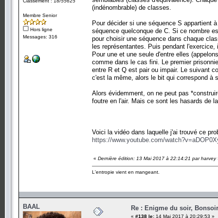
Classement : 18/55625
(indénombrable) de classes.
Membre Senior
Pour décider si une séquence S appartient à 
Hors ligne
séquence quelconque de C. Si ce nombre est f
Messages: 316
pour choisir une séquence dans chaque classe 
les représentantes. Puis pendant l'exercice,
Pour une et une seule d'entre elles (appelons-
comme dans le cas fini. Le premier prisonnier 
entre R et Q est pair ou impair. Le suivant co
c'est la même, alors le bit qui correspond à 
Alors évidemment, on ne peut pas *construire*
foutre en l'air. Mais ce sont les hasards de la
Voici la vidéo dans laquelle j'ai trouvé ce pr
https://www.youtube.com/watch?v=aDOP0
«
Dernière édition: 13 Mai 2017 à 22:14:21 par harvey
L'entropie vient en mangeant.
BAAL
Re : Enigme du soir, Bonsoir
«
#138 le:
14 Mai 2017 à 20:29:53 »