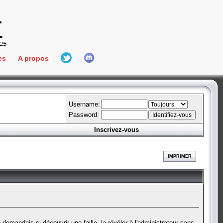
es
A propos
L'équipe
e Connect
Hall Of Fame
Username:
Password:
Inscrivez-vous
aires
ment
IMPRIMER
es
bateur
 demandais si découvrir une faille, la révéler à l'administrateur sans