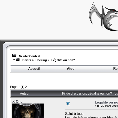
NewbieContest
Divers
»
Hacking
»
Légalité ou non?
Accueil
Aide
Re
Pages: [
1
]
2
Auteur
Fil de discussion: Légalité ou non? (Lu
X-One
Légalité ou n
«
le:
29 Mars 2015
Salut à tous,
Les lois informatiques sont bien fa