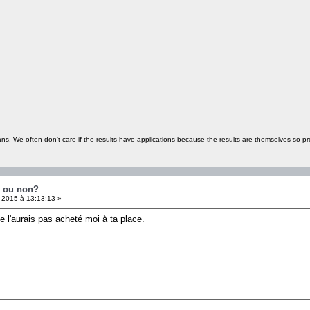
ns. We often don't care if the results have applications because the results are themselves so pre
é ou non?
 2015 à 13:13:13 »
je l'aurais pas acheté moi à ta place.