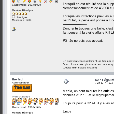
Lorsqu'il en est résulté soit la s
Classement : 103/55625
d'emprisonnement et de 45 000 eu
Membre Héroïque
Lorsque les infractions prévues a
Hors ligne
par l'Etat, la peine est portée à 
Messages: 1283
------------------------
Donc si tu trouves une faille, c'
fait penser à la vieille affaire K
PS. Je ne suis pas avocat.
En essayant continuellement, on finit par ré
Donc plus ça rate, plus on a de chances q
(Devise d'un newbie shadok)
the lsd
Re : Légali
Administrateur
«
#9 le:
01 Avril
A cela, on peut rajouter les articl
données d'un SI, et le regroupemen
Profil challenge
Toujours pour le 323-1, il y a les 
Classement : 199/55625
Enjoy
Membre Héroïque