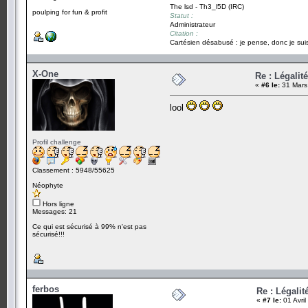
The lsd - Th3_l5D (IRC)
poulping for fun & profit
Statut :
Administrateur
Citation :
Cartésien désabusé : je pense, donc je suis
X-One
Re : Légalit
«
#6 le:
31 Mars
lool
Profil challenge
Classement : 5948/55625
Néophyte
Hors ligne
Messages: 21
Ce qui est sécurisé à 99% n'est pas
sécurisé!!!
ferbos
Re : Légali
«
#7 le:
01 Avril