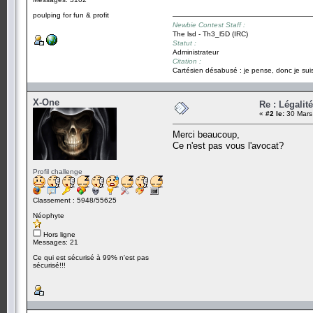
poulping for fun & profit
Newbie Contest Staff :
The lsd - Th3_l5D (IRC)
Statut :
Administrateur
Citation :
Cartésien désabusé : je pense, donc je suis
X-One
Re : Légalit
«
#2 le:
30 Mars
Merci beaucoup,
Ce n'est pas vous l'avocat?
Profil challenge
Classement : 5948/55625
Néophyte
Hors ligne
Messages: 21
Ce qui est sécurisé à 99% n'est pas
sécurisé!!!