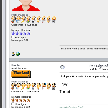
Profil challenge
Classement : 43/55625
Membre Héroïque
Hors ligne
Messages: 787
.
"It's a funny thing about some mathematicia
the lsd
Re : Légalit
Administrateur
«
#5 le:
31 Mars
Doit pas être mûr à cette période, 
Profil challenge
Enjoy
The lsd
Classement : 199/55625
Membre Héroïque
Hors ligne
Messages: 3102
Newbie Contest Staff :