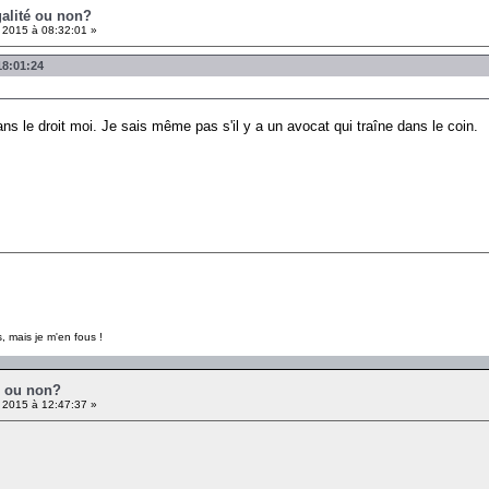
galité ou non?
 2015 à 08:32:01 »
18:01:24
ns le droit moi. Je sais même pas s'il y a un avocat qui traîne dans le coin.
, mais je m'en fous !
é ou non?
 2015 à 12:47:37 »