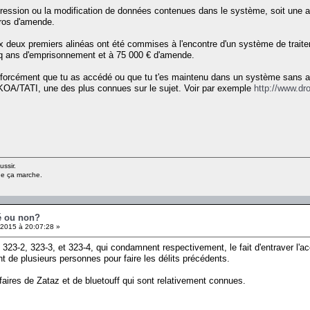
uppression ou la modification de données contenues dans le système, soit une a
ros d'amende.
ux deux premiers alinéas ont été commises à l'encontre d'un système de tra
cinq ans d'emprisonnement et à 75 000 € d'amende.
est forcément que tu as accédé ou que tu t'es maintenu dans un système sans 
ITEKOA/TATI, une des plus connues sur le sujet. Voir par exemple
http://www.dr
ussir.
ue ça marche.
té ou non?
 2015 à 20:07:28 »
es 323-2, 323-3, et 323-4, qui condamnent respectivement, le fait d'entraver l
t de plusieurs personnes pour faire les délits précédents.
affaires de Zataz et de bluetouff qui sont relativement connues.