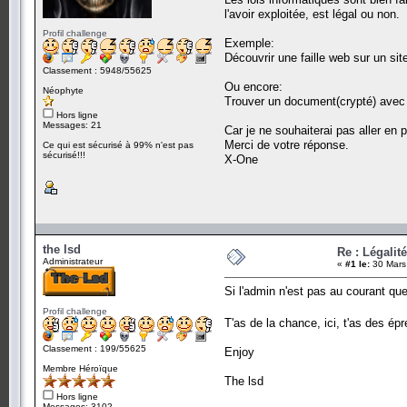
l'avoir exploitée, est légal ou non.
Profil challenge
Exemple:
Découvrir une faille web sur un site
Classement : 5948/55625
Ou encore:
Néophyte
Trouver un document(crypté) avec t
Hors ligne
Messages: 21
Car je ne souhaiterai pas aller en p
Merci de votre réponse.
Ce qui est sécurisé à 99% n'est pas
sécurisé!!!
X-One
the lsd
Re : Légalit
Administrateur
«
#1 le:
30 Mars
Si l'admin n'est pas au courant qu
Profil challenge
T'as de la chance, ici, t'as des ép
Classement : 199/55625
Enjoy
Membre Héroïque
The lsd
Hors ligne
Messages: 3102