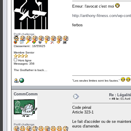
Erreur: l'avocat c'est moi
http://anthony-fitness.com/wp-con
ferbos
Profil challenge
Classement : 16/55625
Membre Senior
Hors ligne
Messages: 356
The Godfather is back....
"Les seules limites sont les fautes."
CommComm
Re : Légali
«
#8 le:
01 Avril
Code pénal
Article 323-1
Le fait d'accéder ou de se mainte
Profil challenge
euros d'amende.