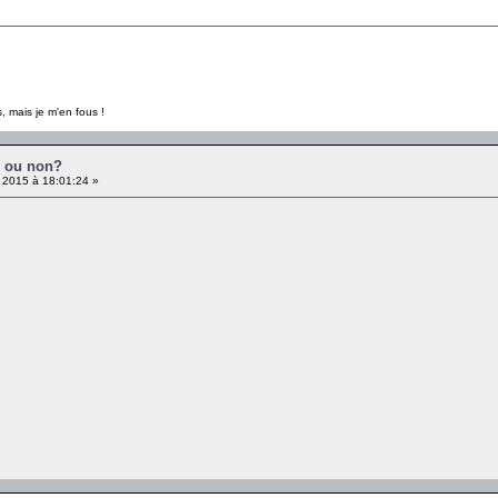
, mais je m'en fous !
é ou non?
 2015 à 18:01:24 »