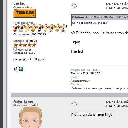
the lsd
Re : Re : Lé
Administrateur
«
#3 le:
31 Mars
Citation de: X-One le 30 Mars 2015 à 
Profil challenge
Ce n'est pas vous l'avocat?
o0 Euhhhhh, non, j'suis pas trop da
Classement : 199/55625
Membre Héroïque
Enjoy
Hors ligne
The lsd
Messages: 3102
poulping for fun & profit
Newbie Contest Staff :
The lsd - Th3_l5D (IRC)
Statut :
Administrateur
Citation :
Cartésien désabusé : je pense, donc je suis
Asteriksme
Re : Légalit
Modérateur Global
«
#4 le:
31 Mars
Y en a un dans mon frigo