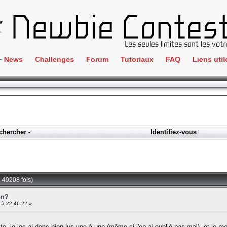
News
Challenges
Forum
Tutoriaux
FAQ
Liens util
Crackme
IRC
ClientSide
Newbi
Cryptographie
Liens
Forensics
chercher
Identifiez-vous
Parten
Hacking
Régle
Logique
Goodi
Programmation
 49208 fois)
L'incu
Stéganographie
on?
 à 22:46:22 »
Wargame
Tous les challenges
ite, je les ai donc bien lus une à une (même si j'en ai oublié pas mal), et je me