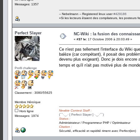
Messages: 1357
-- Nebelmann -- Registered linux user
#429186
«Si les lecteurs étaient des compilateurs, les posteurs fe
Perfect Slayer
NC-Wiki : la fusion des connaiss
«
#37 le:
17 Octobre 2006 à 20:03:49 »
Ce n'est pas tellement l'interface du Wiki que
balèze (car compétant), il posait des problèm
devenu plus exigeant). Donc je dois encore a
temps et qu'il n'ait pas motivé plus de mond
Profil challenge
Classement : 3080/55625
Membre Héroïque
Newbie Contest Staff :
Hors ligne
(¯`·._.· [ Perfect Slayer ] ·._.·´¯)
Messages: 1974
Status :
Administrateur / Programmeur PHP / Optimisateur
Citation :
Sécurité, efficacité et rapidité riment avec Perfect(ion)