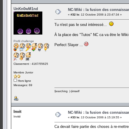
UnKn0wM1nd
NC-Wiki : la fusion des connaiss
«
#32 le:
12 Octobre 2006 à 23:47:34 »
Tu n'est pas le seul intéressé...
À la place des "Tutos" NC ca va être le Wik
Profil challenge
Perfect Slayer ...
Classement : 4167/55625
Membre Junior
Hors ligne
Messages: 69
§earching |-|imself
Invit
NC-Wiki : la fusion des connaiss
Invité
«
#33 le:
13 Octobre 2006 à 15:19:55 »
Ca devait faire partie des choses à re-mettr