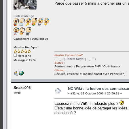
Parce que passer 5 mins à chercher sur un sit
Profil challenge
Classement : 3080/55625
Membre Héroïque
Newbie Contest Staff :
Hors ligne
(¯`·._.· [ Perfect Slayer ] ·._.·´¯)
Messages: 1974
Status :
Administrateur / Programmeur PHP / Optimisateur
Citation :
Sécurité, efficacité et rapidité riment avec Perfect(ion)
Snake046
NC-Wiki : la fusion des connaiss
Invité
«
#31 le:
12 Octobre 2006 à 20:56:21 »
Excusez-mi, le WiKi il n'eksiste plus ?
C'était une bonne idée de partager les idées..
abandonné ?