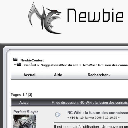
NewbieContest
Général
»
Suggestions/Dev. du site
»
NC-Wiki : la fusion des con
Accueil
Aide
Rechercher
Pages:
1
2
[
3
]
Auteur
Fil de discussion: NC-Wiki : la fusion des conn
Perfect Slayer
NC-Wiki : la fusion des connaiss
«
#30 le:
10 Janvier 2006 à 19:16:25 »
Il est peu clair à l'utilisation.. Je trouve c