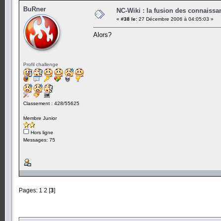
BuRner
NC-Wiki : la fusion des connaiss
«
#38 le:
27 Décembre 2006 à 04:05:03 »
Alors?
Profil challenge
Classement : 428/55625
Membre Junior
Hors ligne
Messages: 75
Pages:
1
2
[
3
]