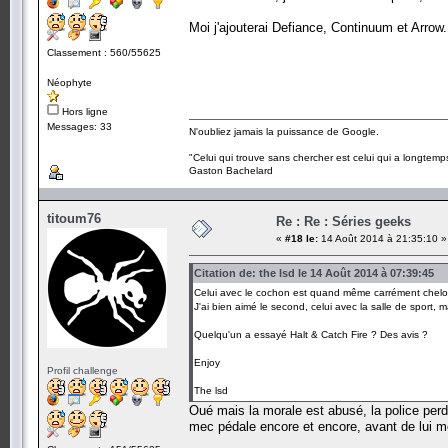
Moi j'ajouterai Defiance, Continuum et Arro
Classement : 560/55625
Néophyte
Hors ligne
Messages: 33
N'oubliez jamais la puissance de Google.
"Celui qui trouve sans chercher est celui qui a longtemp
Gaston Bachelard
titoum76
Re : Re : Séries geeks
«
#18 le:
14 Août 2014 à 21:35:10 »
Citation de: the lsd le 14 Août 2014 à 07:39:45
Celui avec le cochon est quand même carrément chelo
J'ai bien aimé le second, celui avec la salle de sport, m
Quelqu'un a essayé Halt & Catch Fire ? Des avis ?
Enjoy
Profil challenge
The lsd
Oué mais la morale est abusé, la police perd 
mec pédale encore et encore, avant de lui mêm