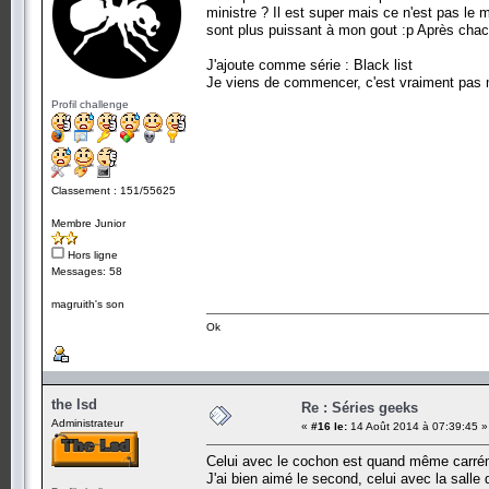
ministre ? Il est super mais ce n'est pas le m
sont plus puissant à mon gout :p Après chacu
J'ajoute comme série : Black list
Je viens de commencer, c'est vraiment pas
Profil challenge
Classement : 151/55625
Membre Junior
Hors ligne
Messages: 58
magruith's son
Ok
the lsd
Re : Séries geeks
Administrateur
«
#16 le:
14 Août 2014 à 07:39:45 »
Celui avec le cochon est quand même carré
J'ai bien aimé le second, celui avec la salle 