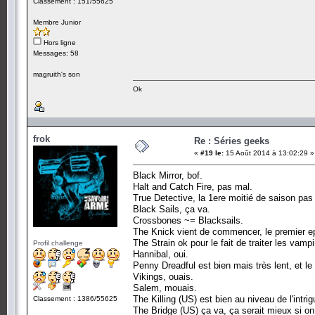
Classement : 151/55625
Membre Junior
Hors ligne
Messages: 58
magruith's son
Ok
frok
Re : Séries geeks
«
#19 le:
15 Août 2014 à 13:02:29 »
Black Mirror, bof.
Halt and Catch Fire, pas mal.
True Detective, la 1ere moitié de saison pas 
Black Sails, ça va.
Crossbones ~= Blacksails.
The Knick vient de commencer, le premier e
The Strain ok pour le fait de traiter les vampi
Profil challenge
Hannibal, oui.
Penny Dreadful est bien mais très lent, et l
Vikings, ouais.
Salem, mouais.
The Killing (US) est bien au niveau de l'intrig
Classement : 1386/55625
The Bridge (US) ça va, ça serait mieux si on