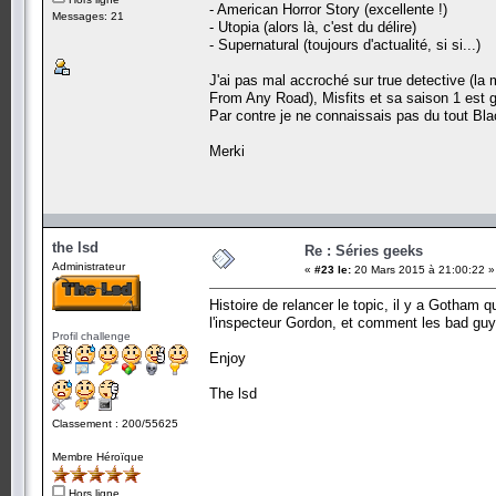
- American Horror Story (excellente !)
Messages: 21
- Utopia (alors là, c'est du délire)
- Supernatural (toujours d'actualité, si si...)
J'ai pas mal accroché sur true detective (l
From Any Road), Misfits et sa saison 1 est g
Par contre je ne connaissais pas du tout Blac
Merki
the lsd
Re : Séries geeks
Administrateur
«
#23 le:
20 Mars 2015 à 21:00:22 »
Histoire de relancer le topic, il y a Gotham
l'inspecteur Gordon, et comment les bad guy
Profil challenge
Enjoy
The lsd
Classement : 200/55625
Membre Héroïque
Hors ligne