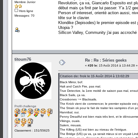
Membre Junior
Revolution, ça va, Giancarlo Esposito est plut
début mais ça finit par lui passer. Y'a 1/2 ge
Hors ligne
Person of intereset, orienté action aussi, nive
Messages: 70
tête sur le clavier.
Klondike (3episodes) le premier episode est
Utopia ?
Sillicon Valley, Community j'ai pas accroché
titoum76
Re : Re : Séries geeks
«
#20 le:
15 Août 2014 à 13:44:28 »
Citation de: frok le 15 Août 2014 à 13:02:29
Black Mirror, bof.
Halt and Catch Fire, pas mal.
True Detective, la 1ere moitié de saison pas mal, ensui
Black Sails, ça va.
Crossbones ~= Blacksails.
The Knick vient de commencer, le premier episode est 
Profil challenge
The Strain ok pour le fait de traiter les vampires d'un po
Hannibal, oui.
Penny Dreadful est bien mais très lent, et le dénoueme
Vikings, ouais.
Salem, mouais.
The Killing (US) est bien au niveau de l'intrigue.
Classement : 151/55625
The Bridge (US) ça va, ça serait mieux si on voyait Lin