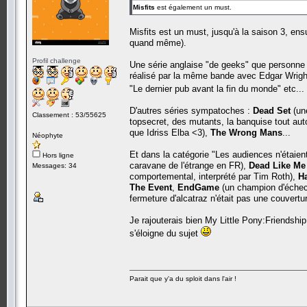
Misfits
est également un must.
Misfits est un must, jusqu'à la saison 3, e
quand même).
Profil challenge
Une série anglaise "de geeks" que personne n
réalisé par la même bande avec Edgar Wright
"Le dernier pub avant la fin du monde" etc...
D'autres séries sympatoches :
Dead Set
(une
Classement : 53/55625
topsecret, des mutants, la banquise tout aut
que Idriss Elba <3),
The Wrong Mans
...
Néophyte
Et dans la catégorie "Les audiences n'étaien
Hors ligne
caravane de l'étrange en FR),
Dead Like Me
Messages: 34
comportemental, interprété par Tim Roth),
H
The Event
,
EndGame
(un champion d'échec
fermeture d'alcatraz n'était pas une couvert
Je rajouterais bien My Little Pony:Friendshi
s'éloigne du sujet
Parait que y'a du sploit dans l'air !