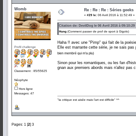
Womb
Re : Re : Re : Séries geeks
«
#29 le:
06 Avril 2016 à 11:52:49 »
Citation de: DevilDog le 06 Avril 2016 à 09:10:29
Hung
(Comment passer de prof de sport à Gigolo)
Haha !! avec une "Pimp" qui fait de la poésie,
Elle est marrante cette série, je ne sais pa
Profil challenge
bien membré qui m'a plu)
Sinon pour les romantiques, ou les fan d'hist
gnan aux premiers abords mais n'allez pas cr
Classement : 85/55625
Néophyte
Hors ligne
Messages: 47
"la critique est aisée mais l’art est difficile" ^^
Pages:
1
[
2
]
3