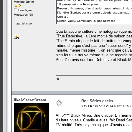
Revolution, ça va, Giancarlo Esposito est plutot bon, Bil
Membre Junior
1/2 geek(s) et une IA en prime.
Person of intereset, orienté action aussi, niveau intrigue
Hors ligne
Klondike (3episodes) le premier episode est pas mal.
Messages: 58
Utopia ?
Sillicon Valley, Community j'ai pas accroché
magruith's son
Oua ta aucune culture cinématographique ma pa
"True Detective, la 1ere moitié de saison pas
"The Strain ok pour le fait de traiter les vamp
même dire que c'est pas une "super série" y 
morale, même l'histoire ... on sent que ça v
bien foutu je trouve même si je ne regarde p
Pour t'es avis sur True Detective et Black Mir
Ok
likeASecretDream
Re : Séries geeks
«
#21 le:
15 Août 2014 à 15:11:15 »
Ah p**** Black Mirror. Une claque! En même te
du haut niveau. Charlie à aussi fait Dead Se
TV réalité. Très psychologique. J'avais regar