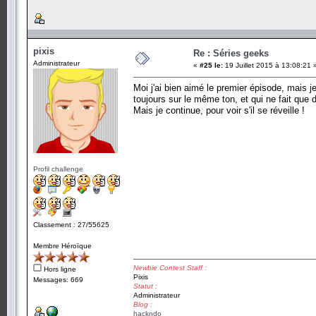
pixis
Re : Séries geeks
Administrateur
«
#25 le:
19 Juillet 2015 à 13:08:21 
Moi j'ai bien aimé le premier épisode, mais 
toujours sur le même ton, et qui ne fait que d
Mais je continue, pour voir s'il se réveille !
Profil challenge
Classement : 27/55625
Membre Héroïque
Newbie Contest Staff :
Hors ligne
Pixis
Messages: 669
Statut :
Administrateur
Blog :
hackndo