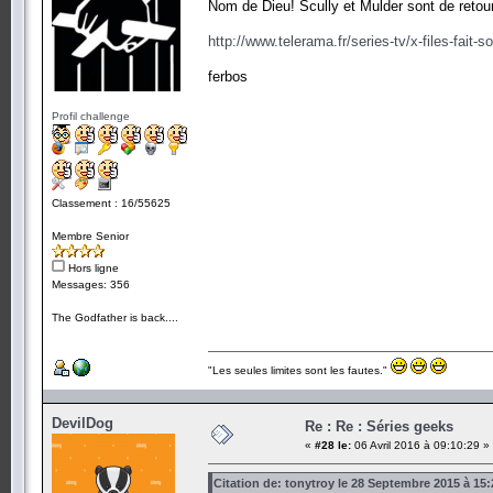
Nom de Dieu! Scully et Mulder sont de retour.
http://www.telerama.fr/series-tv/x-files-fait
ferbos
Profil challenge
Classement : 16/55625
Membre Senior
Hors ligne
Messages: 356
The Godfather is back....
"Les seules limites sont les fautes."
DevilDog
Re : Re : Séries geeks
«
#28 le:
06 Avril 2016 à 09:10:29 »
Citation de: tonytroy le 28 Septembre 2015 à 15: