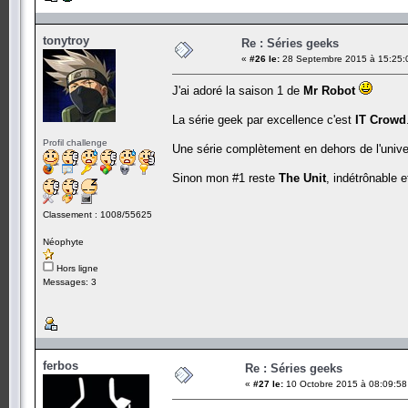
tonytroy
Re : Séries geeks
«
#26 le:
28 Septembre 2015 à 15:25:
J'ai adoré la saison 1 de
Mr Robot
La série geek par excellence c'est
IT Crowd
Profil challenge
Une série complètement en dehors de l'univer
Sinon mon #1 reste
The Unit
, indétrônable 
Classement : 1008/55625
Néophyte
Hors ligne
Messages: 3
ferbos
Re : Séries geeks
«
#27 le:
10 Octobre 2015 à 08:09:58