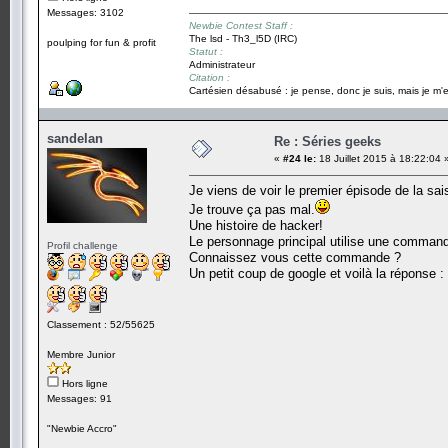
Messages: 3102
Newbie Contest Staff :
The lsd - Th3_l5D (IRC)
poulping for fun & profit
Statut :
Administrateur
Citation :
Cartésien désabusé : je pense, donc je suis, mais je m'e
sandelan
Re : Séries geeks
«
#24 le:
18 Juillet 2015 à 18:22:04 
Je viens de voir le premier épisode de la sa
Je trouve ça pas mal.
Une histoire de hacker!
Le personnage principal utilise une command
Profil challenge
Connaissez vous cette commande ?
Un petit coup de google et voilà la réponse :
Classement : 52/55625
Membre Junior
Hors ligne
Messages: 91
"Newbie Accro"