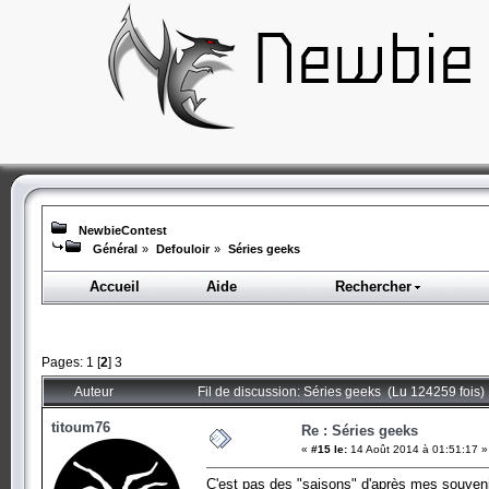
NewbieContest
Général
»
Defouloir
»
Séries geeks
Accueil
Aide
Rechercher
Pages:
1
[
2
]
3
Auteur
Fil de discussion: Séries geeks (Lu 124259 fois)
titoum76
Re : Séries geeks
«
#15 le:
14 Août 2014 à 01:51:17 »
C'est pas des "saisons" d'après mes souven