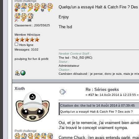
Profil challenge
Quelqu'un a essayé Halt & Catch Fire ? Des 
Enjoy
Classement : 200/55625
The lsd
Membre Héroïque
Hors ligne
Messages: 3102
Newbie Contest Staff :
The lsd - Th3_l5D (IRC)
poulping for fun & profit
Statut :
Administrateur
Citation :
Cartésien désabusé : je pense, donc je suis, mais je m'e
Xioth
Re : Séries geeks
«
#17 le:
14 Août 2014 à 12:23:55 »
Citation de: the lsd le 14 Août 2014 à 07:39:45
Quelqu'un a essayé Halt & Catch Fire ? Des avis ?
Oui, et je te remercie, j'ai vraiment bien aim
J'ai trouvé le concept vraiment sympa.
Profil challenge
Comme Chuck, j'en avais entendu parlé, mais