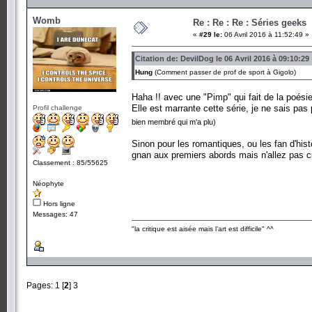
Womb
Re : Re : Re : Séries geeks
«
#29 le:
06 Avril 2016 à 11:52:49 »
Citation de: DevilDog le 06 Avril 2016 à 09:10:29
Hung
(Comment passer de prof de sport à Gigolo)
Haha !! avec une "Pimp" qui fait de la poésie,
Elle est marrante cette série, je ne sais pa
Profil challenge
bien membré qui m'a plu)
Sinon pour les romantiques, ou les fan d'hist
gnan aux premiers abords mais n'allez pas cr
Classement : 85/55625
Néophyte
Hors ligne
Messages: 47
"la critique est aisée mais l’art est difficile" ^^
Pages:
1
[
2
]
3