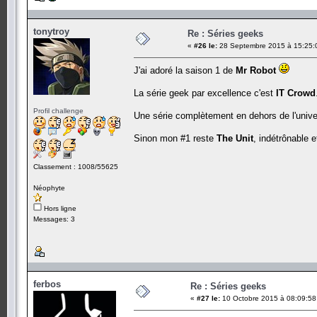
tonytroy
Re : Séries geeks
«
#26 le:
28 Septembre 2015 à 15:25:
J'ai adoré la saison 1 de
Mr Robot
La série geek par excellence c'est
IT Crowd
Profil challenge
Une série complètement en dehors de l'univer
Sinon mon #1 reste
The Unit
, indétrônable 
Classement : 1008/55625
Néophyte
Hors ligne
Messages: 3
ferbos
Re : Séries geeks
«
#27 le:
10 Octobre 2015 à 08:09:58