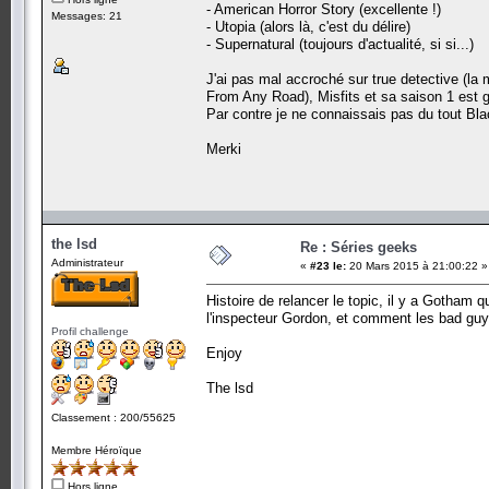
- American Horror Story (excellente !)
Messages: 21
- Utopia (alors là, c'est du délire)
- Supernatural (toujours d'actualité, si si...)
J'ai pas mal accroché sur true detective (l
From Any Road), Misfits et sa saison 1 est g
Par contre je ne connaissais pas du tout Blac
Merki
the lsd
Re : Séries geeks
Administrateur
«
#23 le:
20 Mars 2015 à 21:00:22 »
Histoire de relancer le topic, il y a Gotham
l'inspecteur Gordon, et comment les bad guy
Profil challenge
Enjoy
The lsd
Classement : 200/55625
Membre Héroïque
Hors ligne