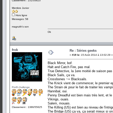
Classement : 151/55625
Membre Junior
Hors ligne
Messages: 58
magruith's son
Ok
frok
Re : Séries geeks
«
#19 le:
15 Août 2014 à 13:02:29 »
Black Mirror, bof.
Halt and Catch Fire, pas mal.
True Detective, la 1ere moitié de saison pas 
Black Sails, ça va.
Crossbones ~= Blacksails.
The Knick vient de commencer, le premier e
The Strain ok pour le fait de traiter les vampi
Profil challenge
Hannibal, oui.
Penny Dreadful est bien mais très lent, et l
Vikings, ouais.
Salem, mouais.
The Killing (US) est bien au niveau de l'intrig
Classement : 1386/55625
The Bridge (US) ça va, ça serait mieux si on