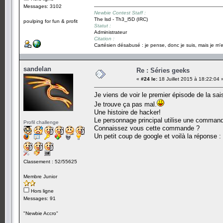
Messages: 3102
Newbie Contest Staff :
The lsd - Th3_l5D (IRC)
poulping for fun & profit
Statut :
Administrateur
Citation :
Cartésien désabusé : je pense, donc je suis, mais je m'e
sandelan
Re : Séries geeks
«
#24 le:
18 Juillet 2015 à 18:22:04 
Je viens de voir le premier épisode de la sa
Je trouve ça pas mal.
Une histoire de hacker!
Le personnage principal utilise une command
Profil challenge
Connaissez vous cette commande ?
Un petit coup de google et voilà la réponse :
Classement : 52/55625
Membre Junior
Hors ligne
Messages: 91
"Newbie Accro"