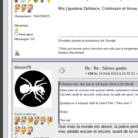
Moi j'ajouterai Defiance, Continuum et Arro
Classement : 560/55625
Néophyte
Hors ligne
Messages: 33
N'oubliez jamais la puissance de Google.
"Celui qui trouve sans chercher est celui qui a longtemp
Gaston Bachelard
titoum76
Re : Re : Séries geeks
«
#18 le:
14 Août 2014 à 21:35:10 »
Citation de: the lsd le 14 Août 2014 à 07:39:45
Celui avec le cochon est quand même carrément chelo
J'ai bien aimé le second, celui avec la salle de sport, m
Quelqu'un a essayé Halt & Catch Fire ? Des avis ?
Enjoy
Profil challenge
The lsd
Oué mais la morale est abusé, la police perd 
mec pédale encore et encore, avant de lui mêm