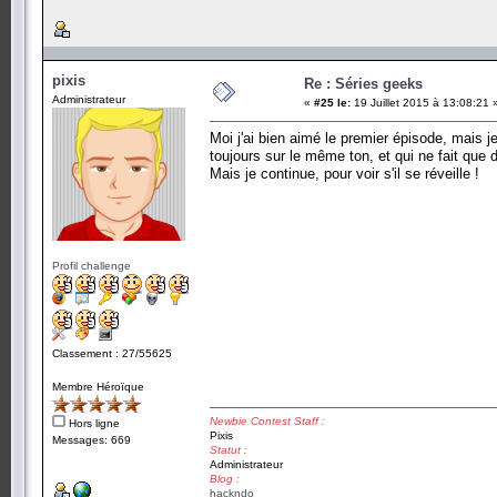
pixis
Re : Séries geeks
Administrateur
«
#25 le:
19 Juillet 2015 à 13:08:21 
Moi j'ai bien aimé le premier épisode, mais 
toujours sur le même ton, et qui ne fait que d
Mais je continue, pour voir s'il se réveille !
Profil challenge
Classement : 27/55625
Membre Héroïque
Newbie Contest Staff :
Hors ligne
Pixis
Messages: 669
Statut :
Administrateur
Blog :
hackndo