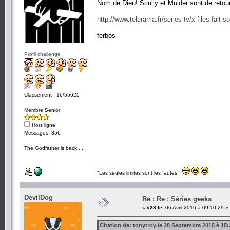
Nom de Dieu! Scully et Mulder sont de retour.
http://www.telerama.fr/series-tv/x-files-fait
ferbos
Profil challenge
Classement : 16/55625
Membre Senior
Hors ligne
Messages: 356
The Godfather is back....
"Les seules limites sont les fautes."
DevilDog
Re : Re : Séries geeks
«
#28 le:
06 Avril 2016 à 09:10:29 »
Citation de: tonytroy le 28 Septembre 2015 à 15: