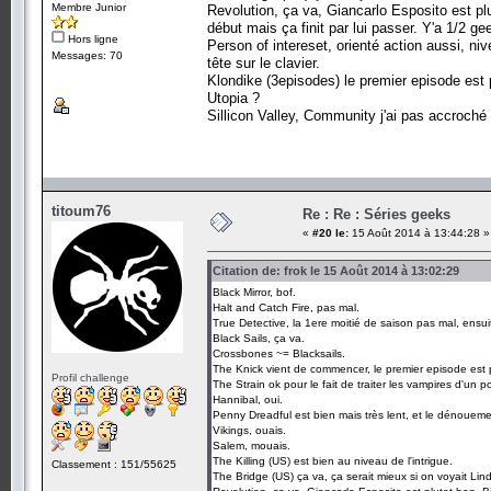
Membre Junior
Revolution, ça va, Giancarlo Esposito est plut
début mais ça finit par lui passer. Y'a 1/2 ge
Hors ligne
Person of intereset, orienté action aussi, nive
Messages: 70
tête sur le clavier.
Klondike (3episodes) le premier episode est
Utopia ?
Sillicon Valley, Community j'ai pas accroché
titoum76
Re : Re : Séries geeks
«
#20 le:
15 Août 2014 à 13:44:28 »
Citation de: frok le 15 Août 2014 à 13:02:29
Black Mirror, bof.
Halt and Catch Fire, pas mal.
True Detective, la 1ere moitié de saison pas mal, ensui
Black Sails, ça va.
Crossbones ~= Blacksails.
The Knick vient de commencer, le premier episode est 
Profil challenge
The Strain ok pour le fait de traiter les vampires d'un po
Hannibal, oui.
Penny Dreadful est bien mais très lent, et le dénoueme
Vikings, ouais.
Salem, mouais.
The Killing (US) est bien au niveau de l'intrigue.
Classement : 151/55625
The Bridge (US) ça va, ça serait mieux si on voyait Lin