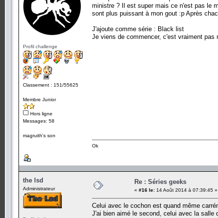
ministre ? Il est super mais ce n'est pas le m
sont plus puissant à mon gout :p Après chacu
J'ajoute comme série : Black list
Je viens de commencer, c'est vraiment pas
Profil challenge
Classement : 151/55625
Membre Junior
Hors ligne
Messages: 58
magruith's son
Ok
the lsd
Re : Séries geeks
Administrateur
«
#16 le:
14 Août 2014 à 07:39:45 »
Celui avec le cochon est quand même carré
J'ai bien aimé le second, celui avec la salle 