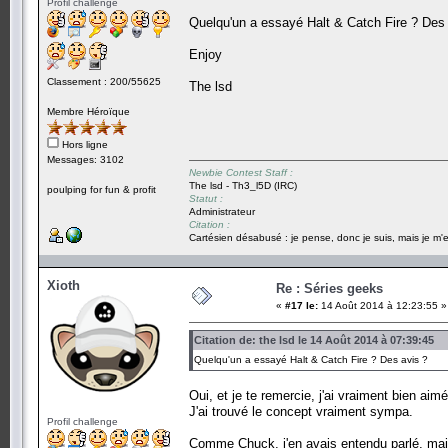
Profil challenge
Quelqu'un a essayé Halt & Catch Fire ? Des 
Enjoy
Classement : 200/55625
The lsd
Membre Héroïque
Hors ligne
Messages: 3102
Newbie Contest Staff :
The lsd - Th3_l5D (IRC)
poulping for fun & profit
Statut :
Administrateur
Citation :
Cartésien désabusé : je pense, donc je suis, mais je m'e
Xioth
Re : Séries geeks
«
#17 le:
14 Août 2014 à 12:23:55 »
Citation de: the lsd le 14 Août 2014 à 07:39:45
Quelqu'un a essayé Halt & Catch Fire ? Des avis ?
Oui, et je te remercie, j'ai vraiment bien aim
J'ai trouvé le concept vraiment sympa.
Profil challenge
Comme Chuck, j'en avais entendu parlé, mais