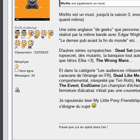
Misfits
est également un must.
Misfits est un must, jusqu'à la saison 3, e
quand même).
Profil challenge
Une série anglaise "de geeks" que personne n
réalisé par la même bande avec Edgar Wright
"Le dernier pub avant la fin du monde" etc...
D'autres séries sympatoches :
Dead Set
(une
Classement : 53/55625
topsecret, des mutants, la banquise tout aut
que Idriss Elba <3),
The Wrong Mans
...
Néophyte
Et dans la catégorie "Les audiences n'étaien
Hors ligne
caravane de l'étrange en FR),
Dead Like Me
Messages: 34
comportemental, interprété par Tim Roth),
H
The Event
,
EndGame
(un champion d'échec
fermeture d'alcatraz n'était pas une couvert
Je rajouterais bien My Little Pony:Friendshi
s'éloigne du sujet
Parait que y'a du sploit dans l'air !