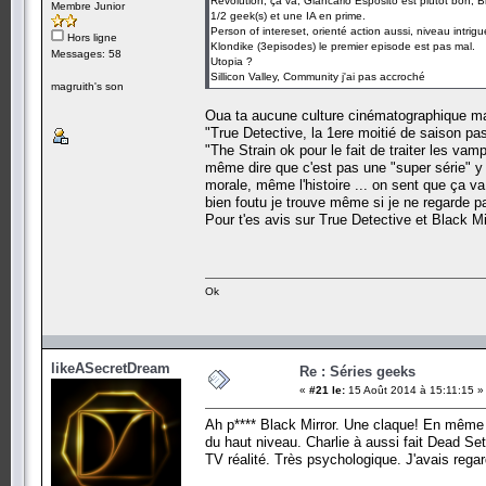
Revolution, ça va, Giancarlo Esposito est plutot bon, Bil
Membre Junior
1/2 geek(s) et une IA en prime.
Person of intereset, orienté action aussi, niveau intrigue
Hors ligne
Klondike (3episodes) le premier episode est pas mal.
Messages: 58
Utopia ?
Sillicon Valley, Community j'ai pas accroché
magruith's son
Oua ta aucune culture cinématographique ma pa
"True Detective, la 1ere moitié de saison pas
"The Strain ok pour le fait de traiter les vamp
même dire que c'est pas une "super série" y 
morale, même l'histoire ... on sent que ça v
bien foutu je trouve même si je ne regarde p
Pour t'es avis sur True Detective et Black Mir
Ok
likeASecretDream
Re : Séries geeks
«
#21 le:
15 Août 2014 à 15:11:15 »
Ah p**** Black Mirror. Une claque! En même te
du haut niveau. Charlie à aussi fait Dead Se
TV réalité. Très psychologique. J'avais regar