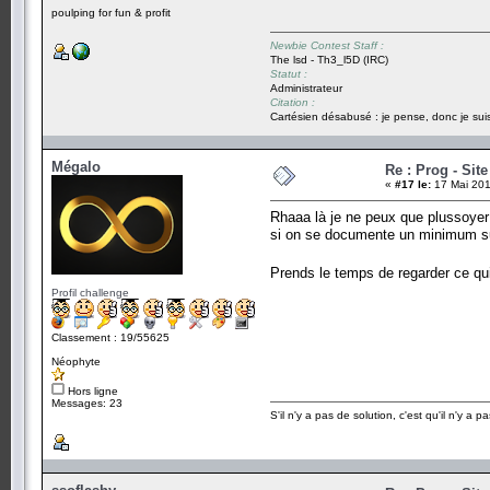
poulping for fun & profit
Newbie Contest Staff :
The lsd - Th3_l5D (IRC)
Statut :
Administrateur
Citation :
Cartésien désabusé : je pense, donc je suis
Mégalo
Re : Prog - Sit
«
#17 le:
17 Mai 201
Rhaaa là je ne peux que plussoyer 
si on se documente un minimum sur
Prends le temps de regarder ce qu
Profil challenge
Classement : 19/55625
Néophyte
Hors ligne
Messages: 23
S'il n'y a pas de solution, c'est qu'il n'y a 