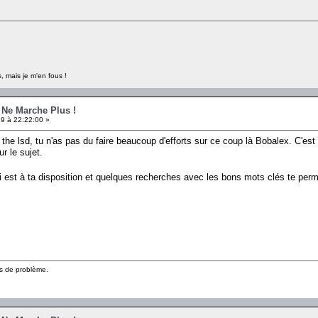
, mais je m'en fous !
e Ne Marche Plus !
9 à 22:22:00 »
the lsd, tu n'as pas du faire beaucoup d'efforts sur ce coup là Bobalex. C'es
 le sujet.
i est à ta disposition et quelques recherches avec les bons mots clés te p
pas de problème.