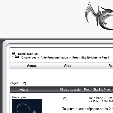
NewbieContest
Challenges
»
Aide Programmation
»
Prog - Site Ne Marche Plus !
Accueil
Aide
Re
Pages:
1
[
2
]
Auteur
Fil de discussion: Prog - Site Ne March
Hexalyse
Re : Prog - Sit
«
#15 le:
17 Mai 201
Toujours aucune réponse après 2 mo