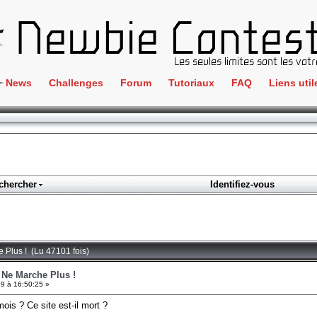
News
Challenges
Forum
Tutoriaux
FAQ
Liens util
Crackme
IRC
ClientSide
Newbi
Cryptographie
Liens
Forensics
chercher
Identifiez-vous
Parten
Hacking
Régle
Logique
Goodi
Programmation
e Plus ! (Lu 47101 fois)
L'incu
Stéganographie
e Ne Marche Plus !
9 à 16:50:25 »
Wargame
is ? Ce site est-il mort ?
Tous les challenges