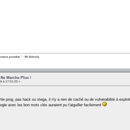
emains possible." - Mr Nobody
e Ne Marche Plus !
9 à 17:51:20 »
ie prog, pas hack ou stega, il n'y a rien de caché ou de vulnérabilité à exploite
gle avec les bon mots clés auraient pu t'aiguiller facilement