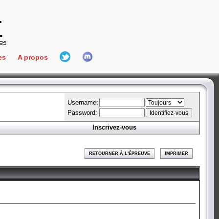
es
A propos
L'équipe
e Connect
Hall Of Fame
Username:
Password:
Inscrivez-vous
aires
ment
RETOURNER À L'ÉPREUVE
IMPRIMER
es
bateur