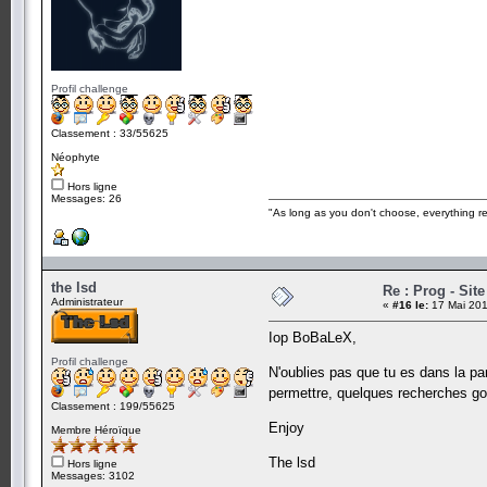
Profil challenge
Classement : 33/55625
Néophyte
Hors ligne
Messages: 26
"As long as you don't choose, everything r
the lsd
Re : Prog - Sit
Administrateur
«
#16 le:
17 Mai 201
Iop BoBaLeX,
Profil challenge
N'oublies pas que tu es dans la part
permettre, quelques recherches goo
Classement : 199/55625
Enjoy
Membre Héroïque
The lsd
Hors ligne
Messages: 3102