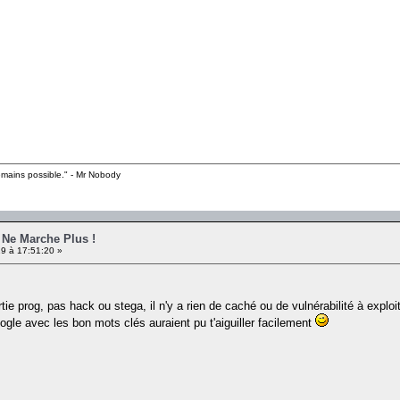
emains possible." - Mr Nobody
e Ne Marche Plus !
9 à 17:51:20 »
ie prog, pas hack ou stega, il n'y a rien de caché ou de vulnérabilité à exploite
gle avec les bon mots clés auraient pu t'aiguiller facilement