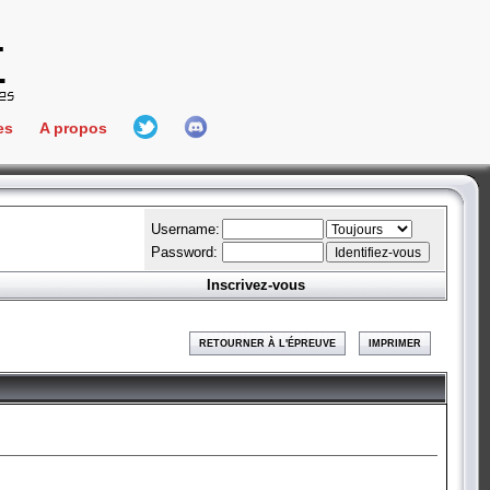
es
A propos
L'équipe
e Connect
Hall Of Fame
Username:
Password:
Inscrivez-vous
aires
ment
RETOURNER À L'ÉPREUVE
IMPRIMER
es
bateur