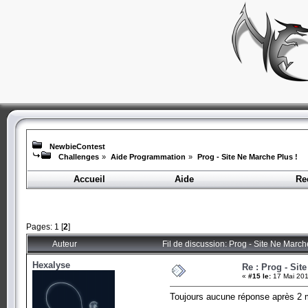
NewbieContest
Challenges
»
Aide Programmation
»
Prog - Site Ne Marche Plus !
Accueil
Aide
Re
Pages:
1
[
2
]
Auteur
Fil de discussion: Prog - Site Ne March
Hexalyse
Re : Prog - Sit
«
#15 le:
17 Mai 201
Toujours aucune réponse après 2 mo