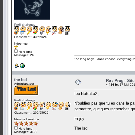
Profil challenge
Classement : 33/55626
Néophyte
Hors ligne
Messages: 26
"As long as you don't choose, everything r
the lsd
Re : Prog - Sit
Administrateur
«
#16 le:
17 Mai 201
Iop BoBaLeX,
Profil challenge
N'oublies pas que tu es dans la part
permettre, quelques recherches goo
Classement : 200/55626
Enjoy
Membre Héroïque
The lsd
Hors ligne
Messages: 3102