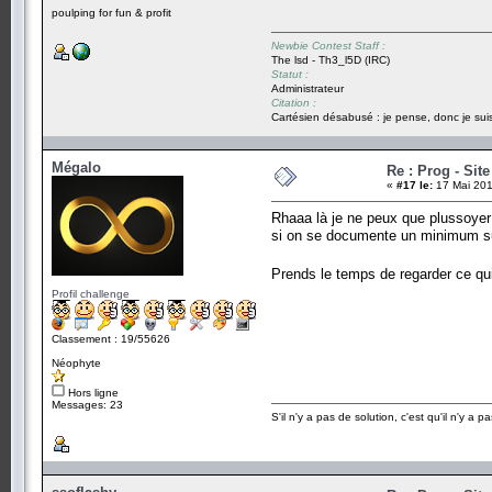
poulping for fun & profit
Newbie Contest Staff :
The lsd - Th3_l5D (IRC)
Statut :
Administrateur
Citation :
Cartésien désabusé : je pense, donc je suis
Mégalo
Re : Prog - Sit
«
#17 le:
17 Mai 201
Rhaaa là je ne peux que plussoyer 
si on se documente un minimum sur
Prends le temps de regarder ce qu
Profil challenge
Classement : 19/55626
Néophyte
Hors ligne
Messages: 23
S'il n'y a pas de solution, c'est qu'il n'y a 