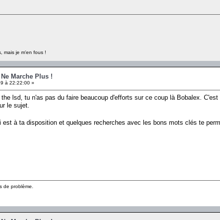
, mais je m'en fous !
e Ne Marche Plus !
9 à 22:22:00 »
the lsd, tu n'as pas du faire beaucoup d'efforts sur ce coup là Bobalex. C'es
 le sujet.
i est à ta disposition et quelques recherches avec les bons mots clés te p
pas de problème.