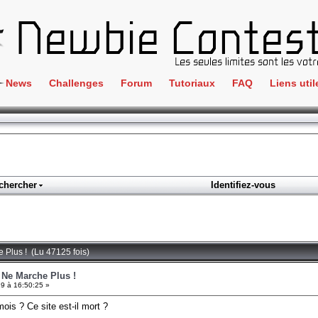
News
Challenges
Forum
Tutoriaux
FAQ
Liens util
Crackme
IRC
ClientSide
Newbi
Cryptographie
Liens
Forensics
chercher
Identifiez-vous
Parten
Hacking
Régle
Logique
Goodi
Programmation
e Plus ! (Lu 47125 fois)
L'incu
Stéganographie
e Ne Marche Plus !
9 à 16:50:25 »
Wargame
is ? Ce site est-il mort ?
Tous les challenges