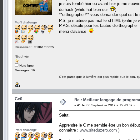
je suis tombé hier ou avant hier je me souvi
du hack (white hat bien sur
)
**orthographe !** vous demander quel est le m
P.S: je maitrise pas mal le xHTML (enfin je v
Profil challenge
P.P.S: désolé pour les fautes d'orthographe
merci d'avance
Classement : 51861/55625
Néophyte
Hors ligne
Messages: 16
C'est parce que la lumière est plus rapide que le son, que
Ge0
Re : Meilleur langage de program
«
#1 le:
06 Septembre 2012 à 15:43:59 »
Salut,
Apprendre le C me semble être un bon début, 
connaître :
www.siteduzero.com
).
Profil challenge