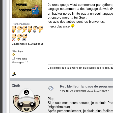
Je crois que je v'est commencer par python p
langage notamment a des langage du web (
un hacker ne se limite pas a un seul langa
et encore merci a toi Geo .
les avis des autres sont les bienvenus.
Profil challenge
merci d'avance
Classement : 51861/55625
Néophyte
Hors ligne
Messages: 16
C'est parce que la lumière est plus rapide que le son, que
Xioth
Re : Meilleur langage de program
«
#6 le:
06 Septembre 2012 à 19:44:09 »
Plop,
Si je suis mes cours actuels, je te dirais P
l'Algorithmique).
Après personnellement, je dirais plus facile