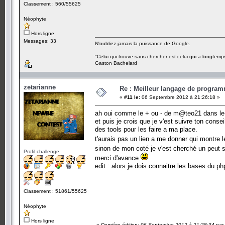
Classement : 560/55625
Néophyte
Hors ligne
Messages: 33
N'oubliez jamais la puissance de Google.
"Celui qui trouve sans chercher est celui qui a longtemp
Gaston Bachelard
zetarianne
Re : Meilleur langage de program
«
#11 le:
06 Septembre 2012 à 21:26:18 »
ah oui comme le + ou - de m@teo21 dans le 
et puis je crois que je v'est suivre ton conse
des tools pour les faire a ma place.
t'aurais pas un lien a me donner qui montre
sinon de mon coté je v'est cherché un peut
Profil challenge
merci d'avance
edit : alors je dois connaitre les bases du ph
Classement : 51861/55625
Néophyte
Hors ligne
«
Dernière édition: 06 Septembre 2012 à 21:28:34 par