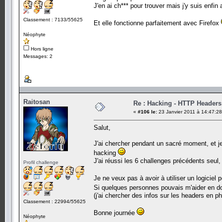
J'en ai ch*** pour trouver mais j'y suis enfin a
Classement : 7133/55625
Et elle fonctionne parfaitement avec Firefox
Néophyte
Hors ligne
Messages: 2
Raitosan
Re : Hacking - HTTP Headers
«
#106 le:
23 Janvier 2011 à 14:47:28
Salut,
J'ai chercher pendant un sacré moment, et je
hacking
J'ai réussi les 6 challenges précédents seul
Profil challenge
Je ne veux pas à avoir à utiliser un logiciel
Si quelques personnes pouvais m'aider en do
(j'ai chercher des infos sur les headers en php
Classement : 22994/55625
Bonne journée
Néophyte