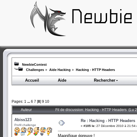
NewbieContest
Challenges
»
Aide Hacking
»
Hacking - HTTP Headers
Accueil
Aide
Rechercher
Pages:
1
...
6
7
[
8
]
9
10
Auteur
Fil de discussion: Hacking - HTTP Headers (Lu 2
Abiss123
Re : Hacking - HTTP Headers
Profil challenge
«
#105 le:
27 Décembre 2010 à 21:54:
Magnifique épreuve !