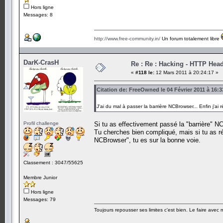
Hors ligne
Messages: 8
http://www.free-community.in/
Un forum totalement libre
DarK-CrasH
Re : Re : Hacking - HTTP Hea
«
#118 le:
12 Mars 2011 à 20:24:17 »
Citation de: FreeOwned le 04 Février 2011 à 16:3
J'ai du mal à passer la barrière NCBrowser... Enfin j'ai 
Profil challenge
Si tu as effectivement passé la "barrière" N
Tu cherches bien compliqué, mais si tu as ré
NCBrowser", tu es sur la bonne voie.
Classement : 3047/55625
Membre Junior
Hors ligne
Messages: 79
Toujours repousser ses limites c'est bien. Le faire avec