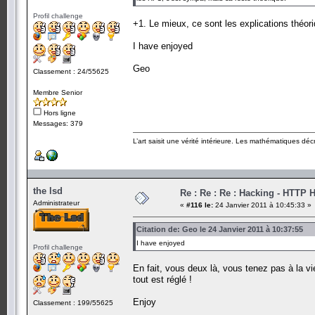
Profil challenge
+1. Le mieux, ce sont les explications théor
I have enjoyed
Geo
Classement : 24/55625
Membre Senior
Hors ligne
Messages: 379
L’art saisit une vérité intérieure. Les mathématiques décr
the lsd
Re : Re : Re : Hacking - HTTP 
Administrateur
«
#116 le:
24 Janvier 2011 à 10:45:33 »
Citation de: Geo le 24 Janvier 2011 à 10:37:55
I have enjoyed
Profil challenge
En fait, vous deux là, vous tenez pas à la vie
tout est réglé !
Enjoy
Classement : 199/55625