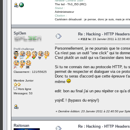
Newbie Contest Staff :
The lsd - Th3_l5D (IRC)
Statut :
Administrateur
Citation :
Cartésien désabusé : je pense, donc je suis, mais je m'e
Spl3en
Re : Hacking - HTTP Headers
«
#112 le:
23 Janvier 2011 à 22:36:40
Personnellement, je ne pourrais que te conseil
Profil challenge
Ca n'est pas un outil "one click" qui te donne
C'est plutôt un outil qui va t'assister dans te
Si tu ne connais rien au protocole HTTP, tu 
permet de respecter et dialoguer via ce proto
Classement : 121/55625
Donc tu seras d'accord que cette épreuve t'ai
Membre Junior
même
Hors ligne
edit: bon au final j'ai un peu répéter ce qu'a 
Messages: 53
yojnE ! (bypass du enjoy!)
«
Dernière édition: 23 Janvier 2011 à 22:40:50 par Spl
Raitosan
Re : Hacking - HTTP Headers