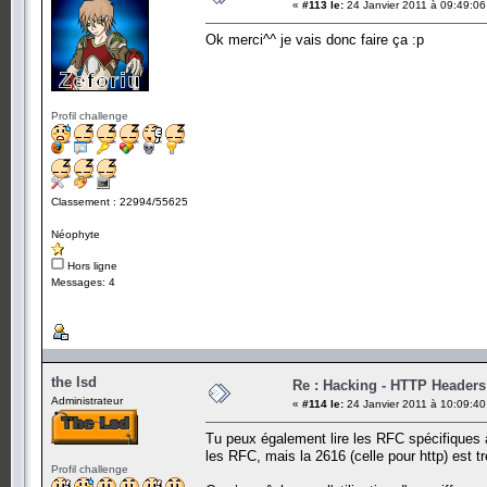
«
#113 le:
24 Janvier 2011 à 09:49:06
Ok merci^^ je vais donc faire ça :p
Profil challenge
Classement : 22994/55625
Néophyte
Hors ligne
Messages: 4
the lsd
Re : Hacking - HTTP Headers
Administrateur
«
#114 le:
24 Janvier 2011 à 10:09:40
Tu peux également lire les RFC spécifiques 
les RFC, mais la 2616 (celle pour http) est t
Profil challenge