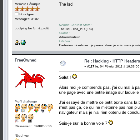
The lsd
Membre Héroïque
Hors ligne
Messages: 3102
Newbie Contest Staff :
poulping for fun & profit
The lsd - Th3_l5D (IRC)
Statut :
Administrateur
Citation :
Cartésien désabusé : je pense, donc je suis, mais je m'e
FreeOwned
Re : Hacking - HTTP Headers
«
#117 le:
04 Février 2011 à 16:33:56
Salut !
Alors moi je comprends pas, j'ai du mal à pas
une page avec une petite image sur laquelle il 
Profil challenge
J'ai essayé de mettre ce petit texte dans l
n'est pas ça, ce qui ne m'étonne pas non pl
navigateur mais je n'ai rien obtenu de conclua
Suis-je sur la bonne voie ?
Classement : 2699/55625
Néophyte