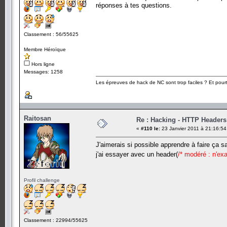
réponses à tes questions.
Classement : 56/55625
Membre Héroïque
Hors ligne
Messages: 1258
Les épreuves de hack de NC sont trop faciles ? Et pourt
Raitosan
Re : Hacking - HTTP Headers
«
#110 le:
23 Janvier 2011 à 21:16:54
J'aimerais si possible apprendre à faire ça s
j'ai essayer avec un header(
/* modéré : n'ex
Profil challenge
Classement : 22994/55625