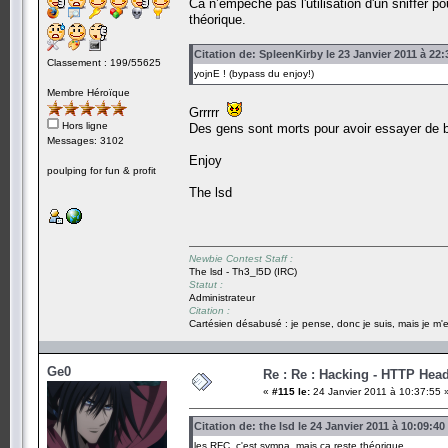
Ca n’empêche pas l'utilisation d'un sniffer p
théorique.
Citation de: SpleenKirby le 23 Janvier 2011 à 22:
Classement : 199/55625
yojnE ! (bypass du enjoy!)
Membre Héroïque
Grrrrr
Hors ligne
Des gens sont morts pour avoir essayer de b
Messages: 3102
Enjoy
poulping for fun & profit
The lsd
Newbie Contest Staff :
The lsd - Th3_l5D (IRC)
Statut :
Administrateur
Citation :
Cartésien désabusé : je pense, donc je suis, mais je m'e
Ge0
Re : Re : Hacking - HTTP Hea
«
#115 le:
24 Janvier 2011 à 10:37:55 
Citation de: the lsd le 24 Janvier 2011 à 10:09:40
les RFC, c'est sympa, mais ca reste théorique.