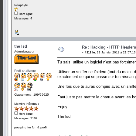
Néophyte
Hors ligne
Messages: 4
the lsd
Re : Hacking - HTTP Headers
Administrateur
«
#111 le:
23 Janvier 2011 à 21:57:13
Tu sais, utilise un logiciel n'est pas forcéme
Profil challenge
Utiliser un sniffer ne t'aidera (tout du moins
exactement ce qui se passe sur ton réseau pou
Une fois que tu auras compris avec un sniff
Classement : 199/55625
Faut juste pas mettre la charrue avant les 
Membre Héroïque
Enjoy
Hors ligne
The lsd
Messages: 3102
poulping for fun & profit