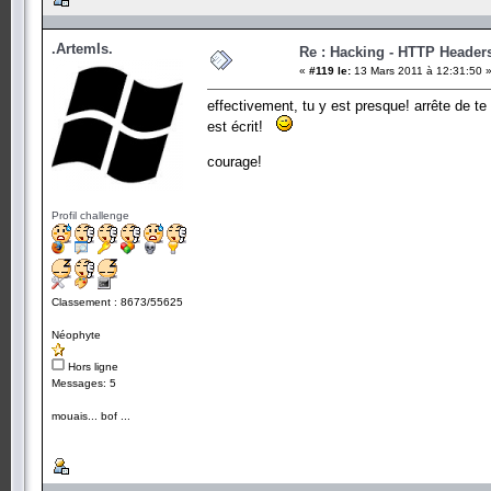
.ArtemIs.
Re : Hacking - HTTP Header
«
#119 le:
13 Mars 2011 à 12:31:50 
effectivement, tu y est presque! arrête de te 
est écrit!
courage!
Profil challenge
Classement : 8673/55625
Néophyte
Hors ligne
Messages: 5
mouais... bof ...