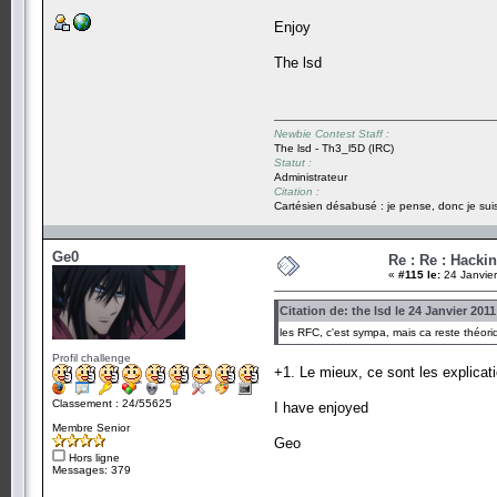
Enjoy
The lsd
Newbie Contest Staff :
The lsd - Th3_l5D (IRC)
Statut :
Administrateur
Citation :
Cartésien désabusé : je pense, donc je suis
Ge0
Re : Re : Hacki
«
#115 le:
24 Janvier
Citation de: the lsd le 24 Janvier 2011
les RFC, c'est sympa, mais ca reste théori
Profil challenge
+1. Le mieux, ce sont les explicat
Classement : 24/55625
I have enjoyed
Membre Senior
Geo
Hors ligne
Messages: 379