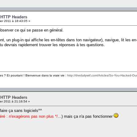
- HTTP Headers
er 2011 à 18:43:05 »
observer ce qui se passe en général.
nt, un plug-in qui affiche les en-têtes dans ton navigateur), navigue, lit les
u devrais rapidement trouver les réponses à tes questions.
es ? Et pourtant ! Bienvenue dans la vraie vie :
http://thedailywtf.com/Articles/So-You-Hacked-Our
- HTTP Headers
er 2011 à 21:16:54 »
faire ça sans logiciels^^
éré : n'exagérons pas non plus */
...) mais ça n'a pas fonctionner