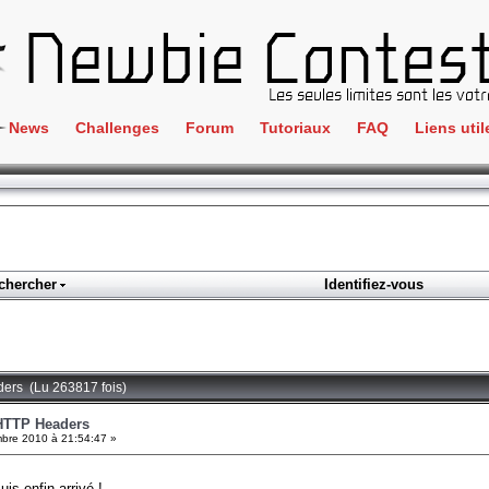
News
Challenges
Forum
Tutoriaux
FAQ
Liens util
Crackme
IRC
ClientSide
Newbi
Cryptographie
Liens
Forensics
chercher
Identifiez-vous
Parten
Hacking
Régle
Logique
Goodi
Programmation
ders (Lu 263817 fois)
L'incu
Stéganographie
 HTTP Headers
bre 2010 à 21:54:47 »
Wargame
Tous les challenges
uis enfin arrivé !