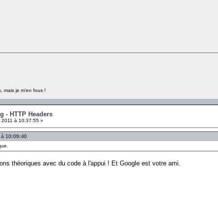
, mais je m'en fous !
ng - HTTP Headers
 2011 à 10:37:55 »
 à 10:09:40
que.
ions théoriques avec du code à l'appui ! Et Google est votre ami.