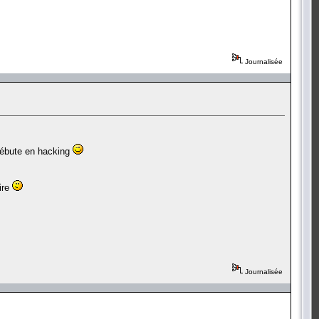
Journalisée
 débute en hacking
ire
Journalisée