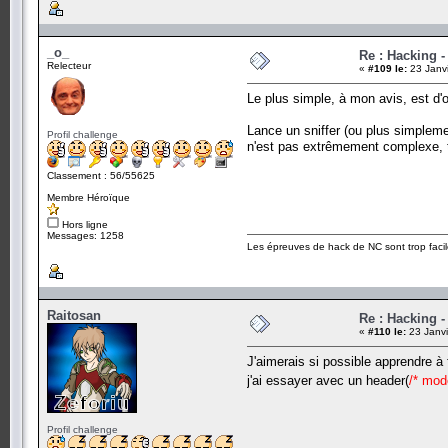
_o_
Re : Hacking 
Relecteur
«
#109 le:
23 Janvi
Le plus simple, à mon avis, est d'
Lance un sniffer (ou plus simpleme
Profil challenge
n'est pas extrêmement complexe, t
Classement : 56/55625
Membre Héroïque
Hors ligne
Messages: 1258
Les épreuves de hack de NC sont trop facil
Raitosan
Re : Hacking 
«
#110 le:
23 Janvi
J'aimerais si possible apprendre à 
j'ai essayer avec un header(
/* mod
Profil challenge