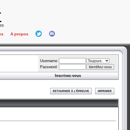
es
A propos
L'équipe
e Connect
Hall Of Fame
Username:
Password:
Inscrivez-vous
aires
ment
RETOURNER À L'ÉPREUVE
IMPRIMER
es
bateur