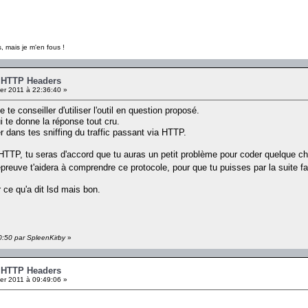
, mais je m'en fous !
- HTTP Headers
er 2011 à 22:36:40 »
te conseiller d'utiliser l'outil en question proposé.
ui te donne la réponse tout cru.
ter dans tes sniffing du traffic passant via HTTP.
 HTTP, tu seras d'accord que tu auras un petit problème pour coder quelque ch
preuve t'aidera à comprendre ce protocole, pour que tu puisses par la suite f
r ce qu'a dit lsd mais bon.
40:50 par SpleenKirby
»
- HTTP Headers
er 2011 à 09:49:06 »