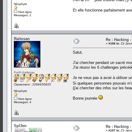
Néophyte
Et elle fonctionne parfaitement av
Hors ligne
Messages: 2
Raitosan
Re : Hacking 
«
#106 le:
23 Janvi
Salut,
J'ai chercher pendant un sacré mom
J'ai réussi les 6 challenges précé
Profil challenge
Je ne veux pas à avoir à utiliser u
Si quelques personnes pouvais m'a
Classement : 22994/55625
(j'ai chercher des infos sur les hea
Néophyte
Bonne journée
Hors ligne
Messages: 4
Spl3en
Re : Hacking 
«
#107 le:
23 Janvi