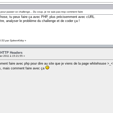
el pour passer ce challenge... Du coup, je ne sais pas trop comment faire
 chose, tu peux faire ça avec PHP, plus précisemment avec cURL.
titre, analyser le problème du challenge et de coder ça !
16:53 par SpleenKirby
»
- HTTP Headers
er 2011 à 15:21:55 »
ment faire avec php pour dire au site que je viens de la page whitehouse >_<
s, mais comment faire avec ça