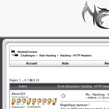
NewbieContest
Challenges
»
Aide Hacking
»
Hacking - HTTP Headers
Accueil
Aide
Re
Pages:
1
...
6
7
[
8
]
9
10
Auteur
Fil de discussion: Hacking - HTTP Hea
Abiss123
Re : Hacking -
Profil challenge
«
#105 le:
27 Décem
Magnifique épreuve !
Classement : 7133/55625
J'en ai ch*** pour trouver mais j'y s