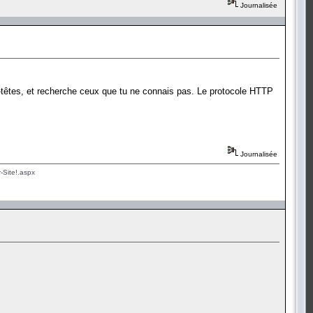
Journalisée
 en-têtes, et recherche ceux que tu ne connais pas. Le protocole HTTP
Journalisée
-Site!.aspx