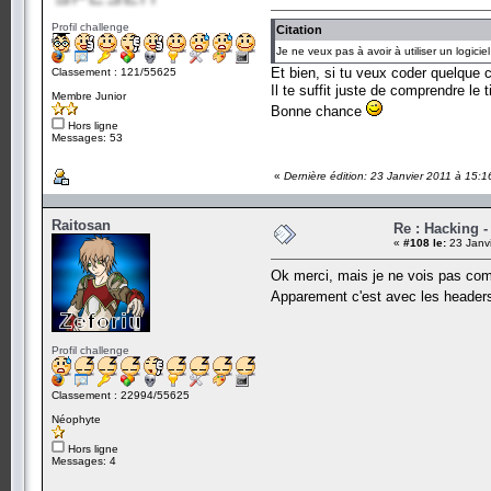
Profil challenge
Citation
Je ne veux pas à avoir à utiliser un logici
Et bien, si tu veux coder quelque
Classement : 121/55625
Il te suffit juste de comprendre le 
Membre Junior
Bonne chance
Hors ligne
Messages: 53
«
Dernière édition: 23 Janvier 2011 à 15:
Raitosan
Re : Hacking 
«
#108 le:
23 Janvi
Ok merci, mais je ne vois pas com
Apparement c'est avec les header
Profil challenge
Classement : 22994/55625
Néophyte
Hors ligne
Messages: 4