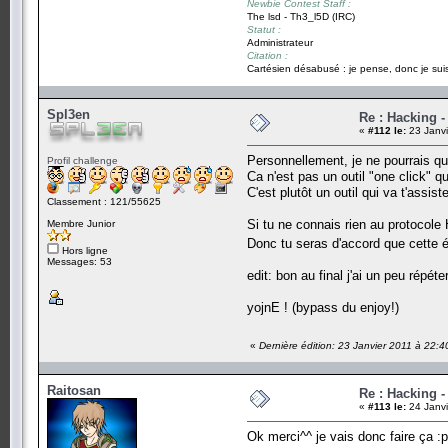
Newbie Contest Staff :
The lsd - Th3_l5D (IRC)
Statut :
Administrateur
Citation :
Cartésien désabusé : je pense, donc je suis
Spl3en
Re : Hacking 
«
#112 le:
23 Janvi
Personnellement, je ne pourrais que 
Profil challenge
Ca n'est pas un outil "one click" q
C'est plutôt un outil qui va t'assis
Classement : 121/55625
Si tu ne connais rien au protocole
Membre Junior
Donc tu seras d'accord que cette é
Hors ligne
Messages: 53
edit: bon au final j'ai un peu répéte
yojnE ! (bypass du enjoy!)
«
Dernière édition: 23 Janvier 2011 à 22:
Raitosan
Re : Hacking 
«
#113 le:
24 Janvi
Ok merci^^ je vais donc faire ça :p