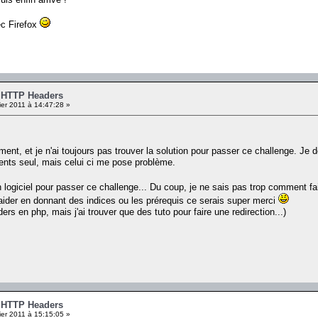
ec Firefox
- HTTP Headers
er 2011 à 14:47:28 »
ent, et je n'ai toujours pas trouver la solution pour passer ce challenge. Je
dents seul, mais celui ci me pose problème.
n logiciel pour passer ce challenge... Du coup, je ne sais pas trop comment fa
ider en donnant des indices ou les prérequis ce serais super merci
ders en php, mais j'ai trouver que des tuto pour faire une redirection...)
- HTTP Headers
er 2011 à 15:15:05 »