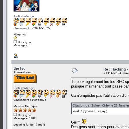
Profil challenge
Classement : 22994/55625
Néophyte
Hors ligne
Messages: 4
the lsd
Re : Hacking 
Administrateur
«
#114 le:
24 Janvi
Tu peux également lire les RFC sp
puisque maintenant tout passe par
Profil challenge
Ca n’empêche pas l'utilisation d'un
Classement : 199/55625
Citation de: SpleenKirby le 23 Janvie
Membre Héroïque
yojnE ! (bypass du enjoy!)
Hors ligne
Messages: 3102
Grrrrr
poulping for fun & profit
Des gens sont morts pour avoir es