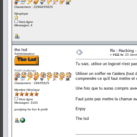
Classement : 22994/55625
Néophyte
Hors ligne
Messages: 4
the lsd
Re : Hacking 
Administrateur
«
#111 le:
23 Janvi
Tu sais, utilise un logiciel n'est p
Profil challenge
Utiliser un sniffer ne t'aidera (to
comprendre ce qu'il faut mettre et 
Classement : 199/55625
Une fois que tu auras compris ave
Membre Héroïque
Faut juste pas mettre la charrue a
Hors ligne
Messages: 3102
Enjoy
poulping for fun & profit
The lsd