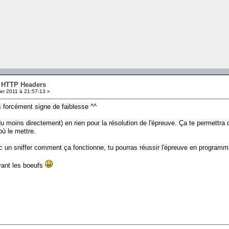
- HTTP Headers
er 2011 à 21:57:13 »
as forcément signe de faiblesse ^^
ut du moins directement) en rien pour la résolution de l'épreuve. Ça te permettr
où le mettre.
c un sniffer comment ça fonctionne, tu pourras réussir l'épreuve en programm
vant les boeufs