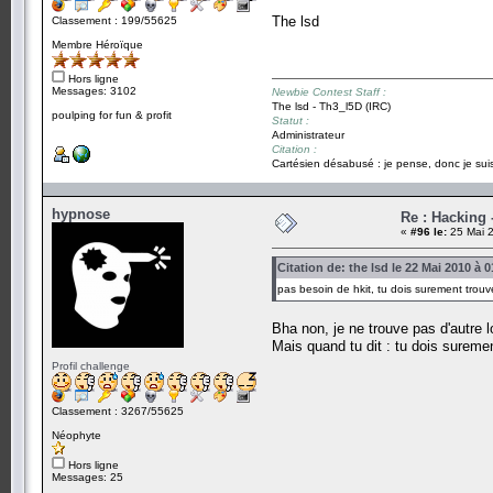
The lsd
Classement : 199/55625
Membre Héroïque
Hors ligne
Messages: 3102
Newbie Contest Staff :
The lsd - Th3_l5D (IRC)
poulping for fun & profit
Statut :
Administrateur
Citation :
Cartésien désabusé : je pense, donc je suis
hypnose
Re : Hacking
«
#96 le:
25 Mai 2
Citation de: the lsd le 22 Mai 2010 à 
pas besoin de hkit, tu dois surement trouv
Bha non, je ne trouve pas d'autre lo
Mais quand tu dit : tu dois suremen
Profil challenge
Classement : 3267/55625
Néophyte
Hors ligne
Messages: 25