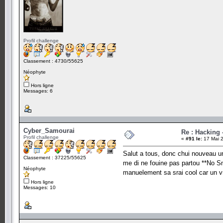
Profil challenge
Classement : 4730/55625
Néophyte
Hors ligne
Messages: 6
Cyber_Samourai
Re : Hacking
Profil challenge
«
#91 le:
17 Mai 2
Salut a tous, donc chui nouveau un
Classement : 37225/55625
me di ne fouine pas partou **No 
Néophyte
manuelement sa srai cool car un v
Hors ligne
Messages: 10