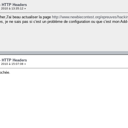
 - HTTP Headers
 2010 à 13:35:12 »
her.J'ai beau actualiser la page
http://www.newbiecontest.org/epreuves/hackin
êtes, je ne sais pas si c'est un problème de configuration ou que c'est mon A
 - HTTP Headers
 2010 à 15:07:08 »
cochée.