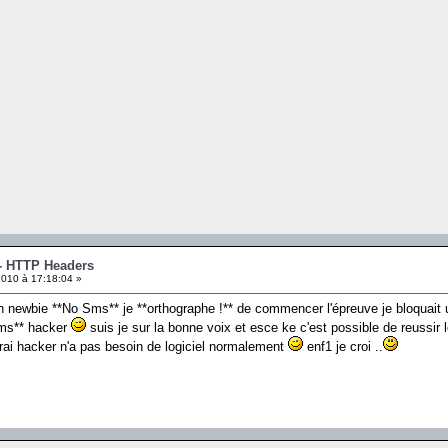
 - HTTP Headers
010 à 17:18:04 »
 newbie **No Sms** je **orthographe !** de commencer l'épreuve je bloquait u
Sms** hacker
suis je sur la bonne voix et esce ke c'est possible de reussir l
rai hacker n'a pas besoin de logiciel normalement
enf1 je croi ..