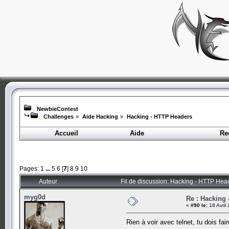
NewbieContest
Challenges
»
Aide Hacking
»
Hacking - HTTP Headers
Accueil
Aide
Re
Pages:
1
...
5
6
[
7
]
8
9
10
Auteur
Fil de discussion: Hacking - HTTP Hea
myg0d
Re : Hacking
«
#90 le:
18 Avril
Rien à voir avec telnet, tu dois fa