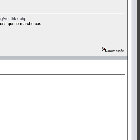
g/verifhk7.php
dd-ons qui ne marche pas.
Journalisée