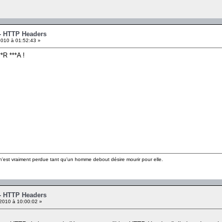
 - HTTP Headers
010 à 01:52:43 »
*R ***A !
n'est vraiment perdue tant qu'un homme debout désire mourir pour elle.
 - HTTP Headers
2010 à 10:00:02 »