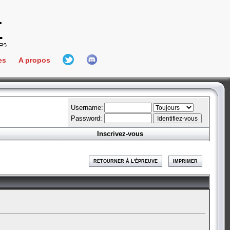
es
A propos
L'équipe
e Connect
Hall Of Fame
Username:
Password:
Inscrivez-vous
aires
ment
RETOURNER À L'ÉPREUVE
IMPRIMER
es
bateur