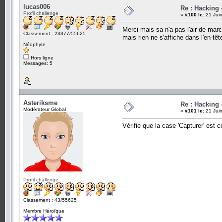
lucas006
Re : Hacking
Profil challenge
«
#100 le:
21 Juin
Merci mais sa n'a pas l'air de marc
Classement : 23377/55625
mais rien ne s'affiche dans l'en-t
Néophyte
Hors ligne
Messages: 5
Asteriksme
Re : Hacking
Modérateur Global
«
#101 le:
21 Juin
Vérifie que la case 'Capturer' est 
Profil challenge
Classement : 43/55625
Membre Héroïque