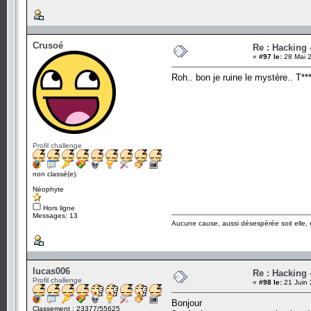
Crusoé
Re : Hacking
«
#97 le:
28 Mai 2
Roh.. bon je ruine le mystère.. T***
Profil challenge
non classé(e).
Néophyte
Hors ligne
Messages: 13
Aucune cause, aussi désespérée soit elle, 
lucas006
Re : Hacking
Profil challenge
«
#98 le:
21 Juin 
Bonjour
Classement : 23377/55625