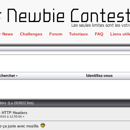
News
Challenges
Forum
Tutoriaux
FAQ
Liens util
Crackme
IRC
ClientSide
Newbi
Cryptographie
Liens
Forensics
chercher
Identifiez-vous
Parten
Hacking
Régle
Logique
Goodi
Programmation
ders (Lu 263822 fois)
L'incu
Stéganographie
 - HTTP Headers
 2010 à 12:55:04 »
Wargame
ire ça juste avec mozilla
Tous les challenges