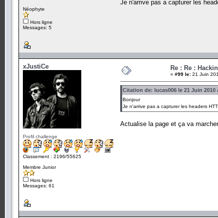
Je n'arrive pas a capturer les head
Néophyte
Hors ligne
Messages: 5
xJustiCe
Re : Re : Hacki
«
#99 le:
21 Juin 201
Citation de: lucas006 le 21 Juin 2010 
Bonjour
Je n'arrive pas a capturer les headers HTT
Actualise la page et ça va marcher. 
Profil challenge
Classement : 2196/55625
Membre Junior
Hors ligne
Messages: 61