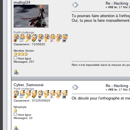
mathgl24
Re : Hacking
«
#92 le:
17 Mai 2
Tu pourrais faire attention à l'or
Oui, tu peux la faire manuellement
Profil challenge
Classement : 71/55625
Membre Senior
Hors ligne
Messages: 257
Rien n'est impossible dans la mesure du pos
Cyber_Samourai
Re : Hacking
Profil challenge
«
#93 le:
17 Mai 2
Ok désolé pour l'orthographe et mer
Classement : 37225/55625
Néophyte
Hors ligne
Messages: 10