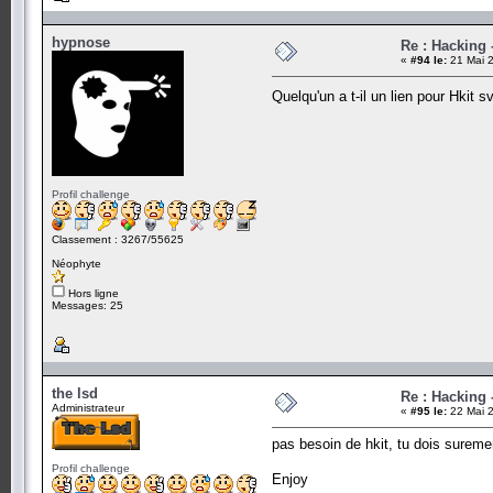
hypnose
Re : Hacking
«
#94 le:
21 Mai 2
Quelqu'un a t-il un lien pour Hkit s
Profil challenge
Classement : 3267/55625
Néophyte
Hors ligne
Messages: 25
the lsd
Re : Hacking
Administrateur
«
#95 le:
22 Mai 2
pas besoin de hkit, tu dois suremen
Profil challenge
Enjoy