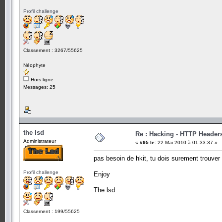
Profil challenge
Classement : 3267/55625
Néophyte
Hors ligne
Messages: 25
the lsd
Re : Hacking - HTTP Header
Administrateur
«
#95 le:
22 Mai 2010 à 01:33:37 »
pas besoin de hkit, tu dois surement trouver 
Profil challenge
Enjoy
The lsd
Classement : 199/55625