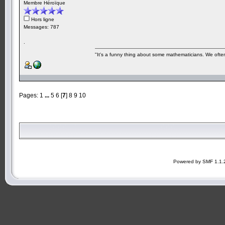
Membre Héroïque
Hors ligne
Messages: 787
.
"It's a funny thing about some mathematicians. We often 
Pages:
1
...
5
6
[
7
]
8
9
10
Powered by SMF 1.1.