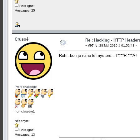
Hors ligne
Messages: 25
Crusoé
Re : Hacking - HTTP Header
«
#97 le:
28 Mai 2010 à 01:52:43 »
Roh.. bon je ruine le mystère.. T****R ***A !
Profil challenge
non classé(e).
Néophyte
Hors ligne
Messages: 13