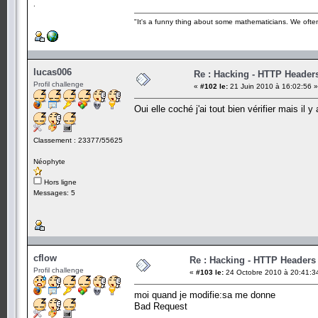
.
"It's a funny thing about some mathematicians. We often 
lucas006
Re : Hacking - HTTP Header
Profil challenge
«
#102 le:
21 Juin 2010 à 16:02:56 »
Oui elle coché j'ai tout bien vérifier mais il y
Classement : 23377/55625
Néophyte
Hors ligne
Messages: 5
cflow
Re : Hacking - HTTP Headers
Profil challenge
«
#103 le:
24 Octobre 2010 à 20:41:3
moi quand je modifie:sa me donne
Bad Request