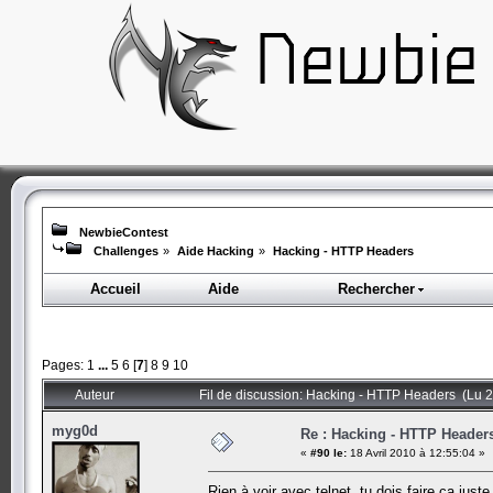
NewbieContest
Challenges
»
Aide Hacking
»
Hacking - HTTP Headers
Accueil
Aide
Rechercher
Pages:
1
...
5
6
[
7
]
8
9
10
Auteur
Fil de discussion: Hacking - HTTP Headers (Lu 2
myg0d
Re : Hacking - HTTP Header
«
#90 le:
18 Avril 2010 à 12:55:04 »
Rien à voir avec telnet, tu dois faire ça jus