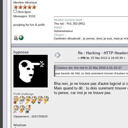
Membre Héroïque
Hors ligne
Messages: 3102
Newbie Contest Staff :
The lsd - Th3_l5D (IRC)
poulping for fun & profit
Statut :
Administrateur
Citation :
Cartésien désabusé : je pense, donc je suis, mais je m'e
hypnose
Re : Hacking - HTTP Header
«
#96 le:
25 Mai 2010 à 18:45:38 »
Citation de: the lsd le 22 Mai 2010 à 01:33:37
pas besoin de hkit, tu dois surement trouver d'autres n
Bha non, je ne trouve pas d'autre logiciel si c
Mais quand tu dit : tu dois surement trouver 
tu pense, car moi je ne trouve pas.
Profil challenge
Classement : 3267/55625
Néophyte