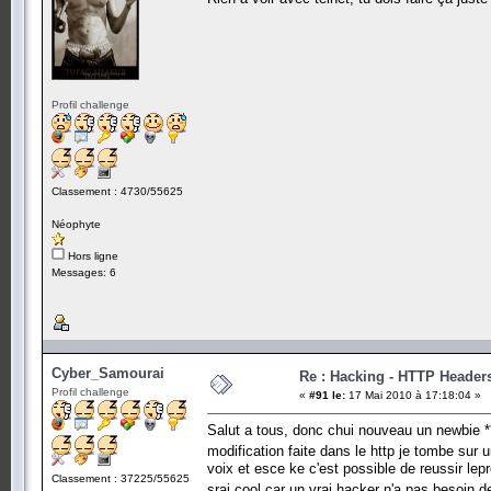
Profil challenge
Classement : 4730/55625
Néophyte
Hors ligne
Messages: 6
Cyber_Samourai
Re : Hacking - HTTP Header
Profil challenge
«
#91 le:
17 Mai 2010 à 17:18:04 »
Salut a tous, donc chui nouveau un newbie *
modification faite dans le http je tombe sur
voix et esce ke c'est possible de reussir lep
Classement : 37225/55625
srai cool car un vrai hacker n'a pas besoin 