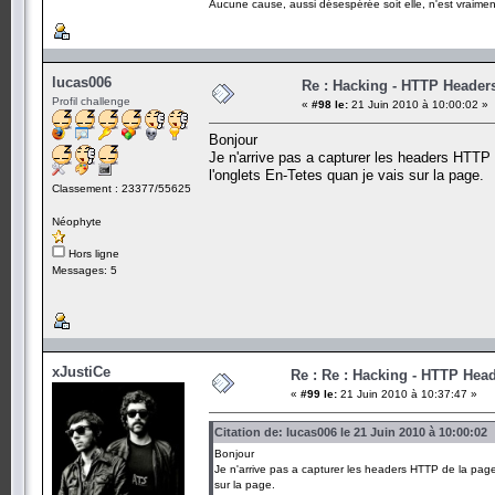
Aucune cause, aussi désespérée soit elle, n'est vraime
lucas006
Re : Hacking - HTTP Header
Profil challenge
«
#98 le:
21 Juin 2010 à 10:00:02 »
Bonjour
Je n'arrive pas a capturer les headers HTTP 
l'onglets En-Tetes quan je vais sur la page.
Classement : 23377/55625
Néophyte
Hors ligne
Messages: 5
xJustiCe
Re : Re : Hacking - HTTP Hea
«
#99 le:
21 Juin 2010 à 10:37:47 »
Citation de: lucas006 le 21 Juin 2010 à 10:00:02
Bonjour
Je n'arrive pas a capturer les headers HTTP de la page 
sur la page.