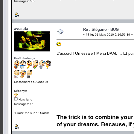
Messages: 532
avestita
Re : Stégano - BUG
«
#7 le:
01 Mars 2010 à 16:56:39 »
D'accord ! On essaie ! Merci BAAL ... Et pui
Profil challenge
Classement : 599/55625
Néophyte
Hors ligne
Messages: 16
"Praise the sun ! " Solaire
The trick is to combine your w
of your dreams. Because, if 