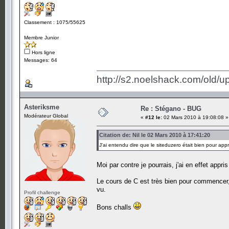
Classement : 1075/55625
Membre Junior
Hors ligne
Messages: 64
http://s2.noelshack.com/old/
Asteriksme
Re : Stégano - BUG
Modérateur Global
«
#12 le:
02 Mars 2010 à 19:08:08 »
Citation de: Nil le 02 Mars 2010 à 17:41:20
J'ai entendu dire que le siteduzero était bien pour app
Moi par contre je pourrais, j'ai en effet appri
Le cours de C est très bien pour commencer, 
vu.
Profil challenge
Bons challs