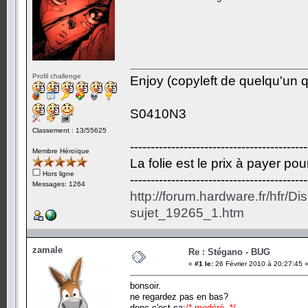
Profil challenge
Enjoy (copyleft de quelqu'un qu
S0410N3
Classement : 13/55625
-------------------------------------------
Membre Héroïque
La folie est le prix à payer po
Hors ligne
-------------------------------------------
Messages: 1264
http://forum.hardware.fr/hfr/D
sujet_19265_1.htm
zamale
Re : Stégano - BUG
«
#1 le:
26 Février 2010 à 20:27:45 
bonsoir.
ne regardez pas en bas?
donc c'est ça:
/* modéré */