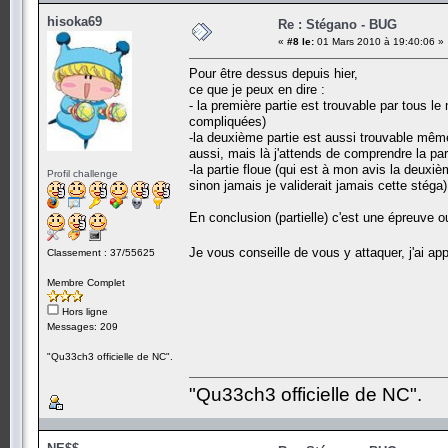
hisoka69
Re : Stégano - BUG
«
#8 le:
01 Mars 2010 à 19:40:06 »
Pour être dessus depuis hier,
ce que je peux en dire :
- la première partie est trouvable par tous l
compliquées)
-la deuxième partie est aussi trouvable même 
aussi, mais là j'attends de comprendre la part
-la partie floue (qui est à mon avis la deuxiè
Profil challenge
sinon jamais je validerait jamais cette stéga)
En conclusion (partielle) c'est une épreuve 
Je vous conseille de vous y attaquer, j'ai app
Classement : 37/55625
Membre Complet
Hors ligne
Messages: 209
"Qu33ch3 officielle de NC".
"Qu33ch3 officielle de NC".