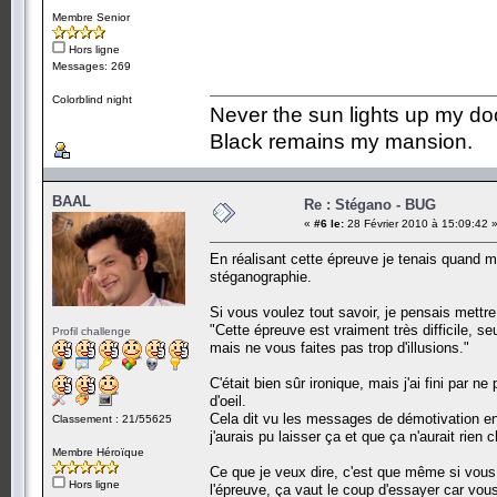
Membre Senior
Hors ligne
Messages: 269
Colorblind night
Never the sun lights up my do
Black remains my mansion.
BAAL
Re : Stégano - BUG
«
#6 le:
28 Février 2010 à 15:09:42 
En réalisant cette épreuve je tenais quand
stéganographie.
Si vous voulez tout savoir, je pensais mett
"Cette épreuve est vraiment très difficile, 
Profil challenge
mais ne vous faites pas trop d'illusions."
C'était bien sûr ironique, mais j'ai fini par 
d'oeil.
Cela dit vu les messages de démotivation en
Classement : 21/55625
j'aurais pu laisser ça et que ça n'aurait rien 
Membre Héroïque
Ce que je veux dire, c'est que même si vous 
Hors ligne
l'épreuve, ça vaut le coup d'essayer car vou