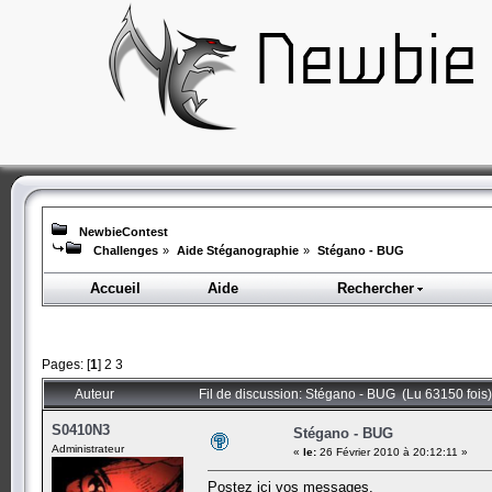
NewbieContest
Challenges
»
Aide Stéganographie
»
Stégano - BUG
Accueil
Aide
Rechercher
Pages: [
1
]
2
3
Auteur
Fil de discussion: Stégano - BUG (Lu 63150 fois)
S0410N3
Stégano - BUG
Administrateur
«
le:
26 Février 2010 à 20:12:11 »
Postez ici vos messages.