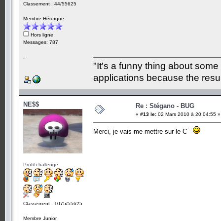
Classement : 44/55625
Membre Héroïque
Hors ligne
Messages: 787
.
"It's a funny thing about some
applications because the resul
NE$$
Re : Stégano - BUG
«
#13 le:
02 Mars 2010 à 20:04:55 »
Merci, je vais me mettre sur le C
Profil challenge
Classement : 1075/55625
Membre Junior