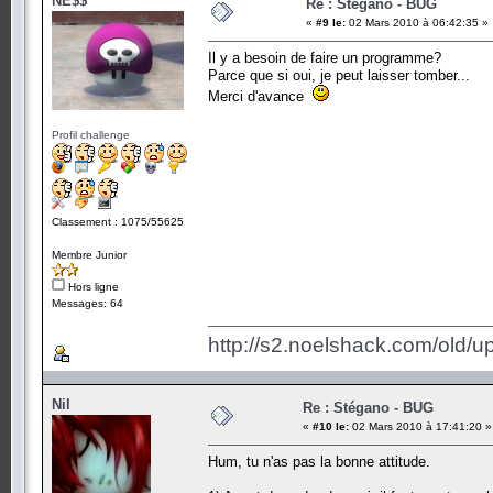
NE$$
Re : Stégano - BUG
«
#9 le:
02 Mars 2010 à 06:42:35 »
Il y a besoin de faire un programme?
Parce que si oui, je peut laisser tomber...
Merci d'avance
Profil challenge
Classement : 1075/55625
Membre Junior
Hors ligne
Messages: 64
http://s2.noelshack.com/old/
Nil
Re : Stégano - BUG
«
#10 le:
02 Mars 2010 à 17:41:20 »
Hum, tu n'as pas la bonne attitude.