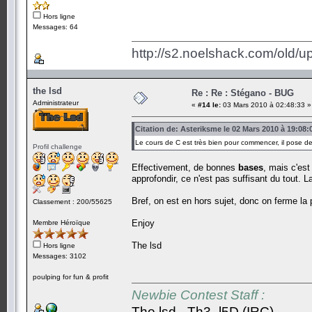
Hors ligne
Messages: 64
http://s2.noelshack.com/old/
the lsd
Re : Re : Stégano - BUG
Administrateur
«
#14 le:
03 Mars 2010 à 02:48:33 »
Citation de: Asteriksme le 02 Mars 2010 à 19:08:
Le cours de C est très bien pour commencer, il pose 
Profil challenge
Effectivement, de bonnes
bases
, mais c'est
approfondir, ce n'est pas suffisant du tout. L
Bref, on est en hors sujet, donc on ferme la
Classement : 200/55625
Enjoy
Membre Héroïque
The lsd
Hors ligne
Messages: 3102
poulping for fun & profit
Newbie Contest Staff :
The lsd - Th3_l5D (IRC)