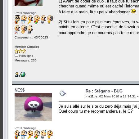
1) Avant de coder de quoi, il faut que tu sac
chercher quand même où est caché l'informatio
à faire à la main, là tu peux abandonner
Profil challenge
2) Si tu fais ça pour plusieurs épreuves, tu 
points en attente. C'est essentiel de savoir 
pour apprendre, je ne pourrais pas te le reco
Classement : 43/55625
Membre Complet
Hors ligne
Messages: 230
NE$$
Re : Stégano - BUG
«
#11 le:
02 Mars 2010 à 18:34:31 »
Je suis allé sur le site du zero déjà mais j'ai
Quel cours tu me recommanderais, le C?
Profil challenge