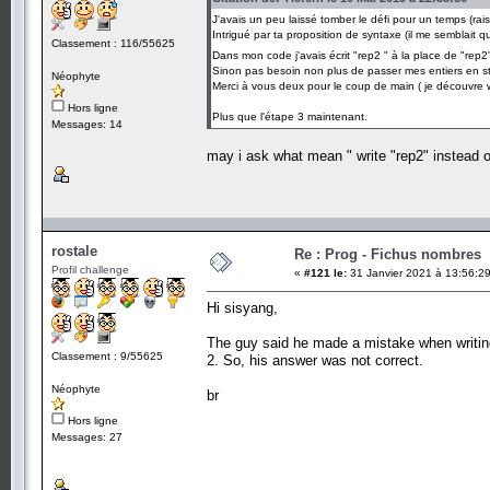
J'avais un peu laissé tomber le défi pour un temps (rai
Intrigué par ta proposition de syntaxe (il me semblait qu'
Classement : 116/55625
Dans mon code j'avais écrit "rep2 " à la place de "re
Sinon pas besoin non plus de passer mes entiers en stri
Néophyte
Merci à vous deux pour le coup de main ( je découvre wir
Hors ligne
Plus que l'étape 3 maintenant.
Messages: 14
may i ask what mean " write "rep2" instead 
rostale
Re : Prog - Fichus nombres
Profil challenge
«
#121 le:
31 Janvier 2021 à 13:56:29
Hi sisyang,
The guy said he made a mistake when writing 
Classement : 9/55625
2. So, his answer was not correct.
Néophyte
br
Hors ligne
Messages: 27