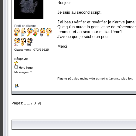
Bonjour,
Je suis au second script.
J'ai beau vérifier et revérifier je n'arrive jamai
Profil challenge
Quelqu'un aurait la gentillesse de m'accord
femmes et au sexe sur milliardième?
J'avoue que je sèche un peu
Merci
Classement : 973/55625
Néophyte
Hors ligne
Messages: 2
Plus tu pédales moins vide et moins t'avance plus fort!
Pages:
1
...
7
8
[
9
]