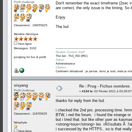
Profil challenge
Don't remember the exact timeframe (2sec in t
are correct, the only issue is the timing. So i
Enjoy
Classement : 199/55625
The lsd
Membre Héroïque
Hors ligne
Messages: 3102
Newbie Contest Staff :
The lsd - Th3_l5D (IRC)
poulping for fun & profit
Statut :
Administrateur
Citation :
Cartésien désabusé : je pense, donc je suis, mais je m'e
sisyang
Re : Prog - Fichus nombres
Profil challenge
«
#124 le:
02 Février 2021 à 03:28:07
thanks for reply from the lsd.
i checked the 2nd pro. processing time. hmm.
Classement : 116/55625
BTW, i red the forum. i found the strange or
but i tried that. but like other user as kasm
Néophyte
<strong>tous</strong> les rÃ©sultats Ã l'ai
i successed by the HTTPS.. so is that real
Hors ligne