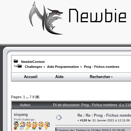
NewbieContest
Challenges
»
Aide Programmation
»
Prog - Fichus nombres
Accueil
Aide
Rechercher
Pages:
1
...
7
8
[
9
]
Auteur
Fil de discussion: Prog - Fichus nombres (Lu 218
sisyang
Re : Re : Prog - Fichus nomb
Profil challenge
«
#120 le:
31 Janvier 2021 à 12:11:06 
Citation de: Tiefern le 10 Mai 2019 à 22:35:56