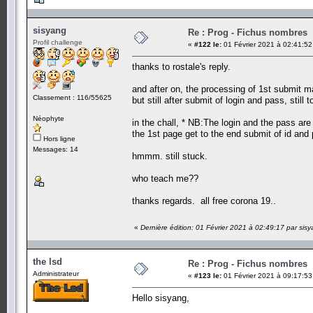
sisyang
Re : Prog - Fichus nombres
Profil challenge
«
#122 le:
01 Février 2021 à 02:41:52
thanks to rostale's reply.
and after on, the processing of 1st submit ma
Classement : 116/55625
but still after submit of login and pass, still
Néophyte
in the chall, * NB:The login and the pass are 
the 1st page get to the end submit of id and
Hors ligne
Messages: 14
hmmm. still stuck.
who teach me??
thanks regards. all free corona 19..
«
Dernière édition: 01 Février 2021 à 02:49:17 par sis
the lsd
Re : Prog - Fichus nombres
Administrateur
«
#123 le:
01 Février 2021 à 09:17:53
Hello sisyang,