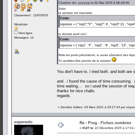
Citation de: yozyop le 02 Mai 2019 à 08:29:00
Salut
ta syntaxe est mauvaise
Classement : 116/55625
Code:
reponse = { "rep1":"F" , "rep2": 8 , "rep3":13 , "re
Néophyte
Hors ligne
tu devrais avoir ceci :
Messages: 14
Code:
reponse = { 'rep1' : 'F' , 'rep2' : '8' , 'rep3' : '13' , 
Relis les posts précédents, tu auras sûrement des répo
Tu sembles être proche de la solution
You don't have to. i tried both. and both are 
and . i found the cause of time consuming. a
time waiting.... so i used the session of requ
thanks for nice challs.
regards.
«
Dernière édition: 03 Mars 2021 à 03:27:43 par sisya
esperento
Re : Prog - Fichus nombres
«
#127 le:
22 Décembre 2025 à 17:01: