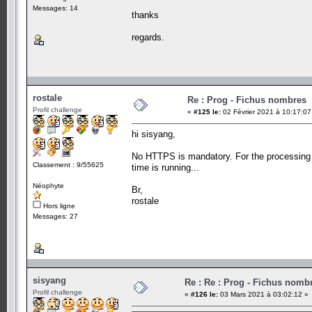
Messages: 14
thanks
regards.
rostale
Re : Prog - Fichus nombres
Profil challenge
«
#125 le:
02 Février 2021 à 10:17:07
hi sisyang,
No HTTPS is mandatory. For the processing ti
Classement : 9/55625
time is running...
Néophyte
Br,
rostale
Hors ligne
Messages: 27
sisyang
Re : Re : Prog - Fichus nomb
Profil challenge
«
#126 le:
03 Mars 2021 à 03:02:12 »