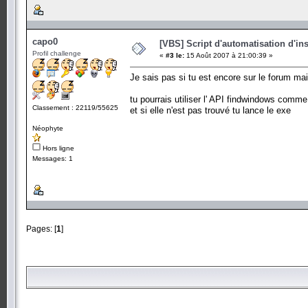
capo0
[VBS] Script d'automatisation d'in
Profil challenge
«
#3 le:
15 Août 2007 à 21:00:39 »
Je sais pas si tu est encore sur le forum mais
tu pourrais utiliser l' API findwindows comme 
Classement : 22119/55625
et si elle n'est pas trouvé tu lance le exe
Néophyte
Hors ligne
Messages: 1
Pages: [
1
]