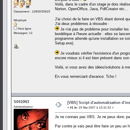
Voilà, dans le cadre d'un stage je dois réalis
Norton, OpenOffice, Java, PdfCreator etc...
Classement : 12800/55625
J'ai choisi de le faire en VBS étant donné q
Néophyte
J'ai deux problèmes à résoudre :
Hors ligne
Je n'ai pas de problème pour installer les 
Messages: 12
bordélique à l'heure actuelle : elles se lan
programme attende qu'une installation se soit
Setup.exe).
Je voudrais vérifier l'existence d'un pro
encore mieux si il est bien présent dans son d
Voilà, si vous avez des idées/solutions à me
En vous remerciant d'avance. Tcho !
S0410N3
[VBS] Script d'automatisation d'in
Administrateur
«
#1 le:
25 Mai 2007 à 15:31:52 »
Je ne connais pas VBS. Je ne peux donc pas 
Par contre je vais peut être faire un peu un 