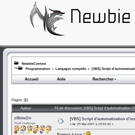
NewbieContest
Programmation
»
Langages compilés
»
[VBS] Script d'automatisati
Accueil
Aide
Rechercher
Pages: [
1
]
Auteur
Fil de discussion: [VBS] Script d'automatisation d
z0biw@n
[VBS] Script d'automatisation d'in
Profil challenge
«
le:
25 Mai 2007 à 15:01:42 »
Bonjour à tous !