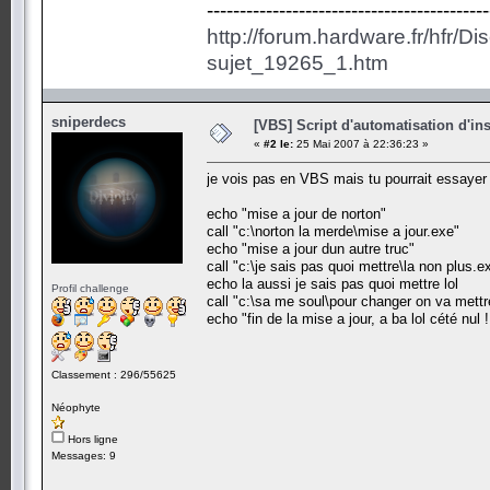
-------------------------------------------
http://forum.hardware.fr/hfr/D
sujet_19265_1.htm
sniperdecs
[VBS] Script d'automatisation d'in
«
#2 le:
25 Mai 2007 à 22:36:23 »
je vois pas en VBS mais tu pourrait essaye
echo "mise a jour de norton"
call "c:\norton la merde\mise a jour.exe"
echo "mise a jour dun autre truc"
call "c:\je sais pas quoi mettre\la non plus.e
echo la aussi je sais pas quoi mettre lol
Profil challenge
call "c:\sa me soul\pour changer on va mettre
echo "fin de la mise a jour, a ba lol cété nul !
Classement : 296/55625
Néophyte
Hors ligne
Messages: 9